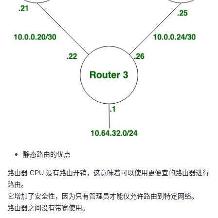
我
注
的
开
的
Programs
发
支
者
持
学
我
堂
的
我
我
技
的
的
我
静态路由的优点
路由器 CPU 没有路由开销，这意味着可以使用更便宜的路由器进行
术
云
课
的
我
路由。
它增加了安全性，因为只有管理员才能仅允许路由到特定网络。
支
声
程
认
的
我
路由器之间没有带宽使用。