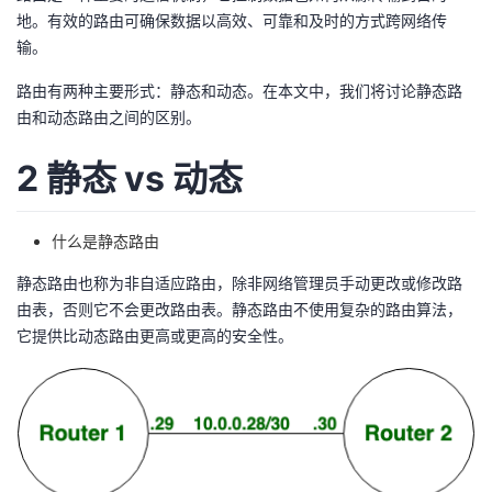
地。有效的路由可确保数据以高效、可靠和及时的方式跨网络传
者
输。
路由有两种主要形式：静态和动态。在本文中，我们将讨论静态路
我
由和动态路由之间的区别。
的
我
2 静态 vs 动态
博
的
我
什么是静态路由
客
论
的
我
静态路由也称为非自适应路由，除非网络管理员手动更改或修改路
坛
圈
的
我
由表，否则它不会更改路由表。静态路由不使用复杂的路由算法，
它提供比动态路由更高或更高的安全性。
子
直
的
我
我
播
活
的
我
动
关
的