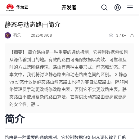
开发者
返
静态与动态路由简介
回
码乐
2025/03/08
3.4k+
举
报
【摘要】 简介路由是一种重要的通信机制，它控制数据包如何
从源传输到目的地。有效的路由可确保数据以高效、可靠和及
时的方式跨网络传输。路由有两种主要形式：静态和动态。在
个
本文中，我们将讨论静态路由和动态路由之间的区别。 2 静态
vs 动态什么是静态路由静态路由也称为非自适应路由，除非网
我
人
络管理员手动更改或修改路由表，否则它不会更改路由表。静
态路由不使用复杂的路由算法，它提供比动态路由更高或更高
的
主
的安全性。静...
简介
开
页
发
路由是一种重要的通信机制，它控制数据包如何从源传输到目的