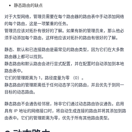
持
建
证
实
的
静态路由的缺点
对于大型网络，管理员需要在每个路由器的路由表中手动添加网络
议
验
收
的每个路由，这是一项繁重的任务。
管理员应该对拓扑有很好的了解。如果有新的管理员来，那么他必
藏
须手动添加每个路由，这样他应该对拓扑的路由有很好的了解。
静态、默认和已连接路由是最常见的路由类型，因为它们在大多数
路由器上都可以找到。
静态路由和默认路由会进行显式配置，并在配置时自动添加到本地
路由表中。
它们的管理距离为 1，路径度量为零 （0）。
静态路由的管理距离低于任何动态学习的路由，并且优先于到同一
目标的动态路由。
静态路由不会通告给邻居，除非它们通过动态路由协议通告。启用
具有 IP 地址的网络接口时，将自动生成连接的路由并将其添加到路
由表中。它们的管理距离为零，优先于所有其他路由类型。