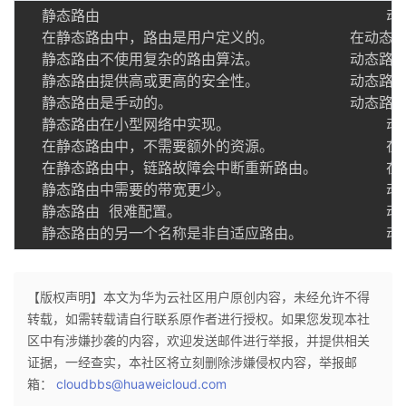
  静态路由    							动态路由

  在静态路由中，路由是用户定义的。    	在动态路由中，路由根据拓扑进行更新。

  静态路由不使用复杂的路由算法。 			动态路由使用复杂的路由算法。

  静态路由提供高或更高的安全性。 			动态路由提供的安全性较低。

  静态路由是手动的。   					动态路由是自动化的。

  静态路由在小型网络中实现。   				动态路由在大型网络中实现。

  在静态路由中，不需要额外的资源。    		在动态路由中，需要额外的资源。

  在静态路由中，链路故障会中断重新路由。 		在动态路由中，链路故障不会中断重新路由。

  静态路由中需要的带宽更少。   				动态路由需要更多带宽。

  静态路由 很难配置。  						动态路由易于配置。

【版权声明】本文为华为云社区用户原创内容，未经允许不得
转载，如需转载请自行联系原作者进行授权。如果您发现本社
区中有涉嫌抄袭的内容，欢迎发送邮件进行举报，并提供相关
证据，一经查实，本社区将立刻删除涉嫌侵权内容，举报邮
箱：
cloudbbs@huaweicloud.com