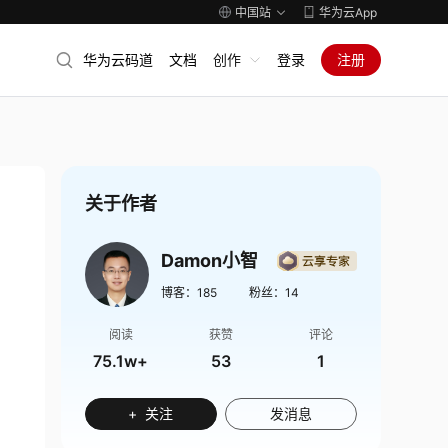
中国站
华为云App
华为云码道
文档
创作
登录
注册
关于作者
Damon小智
博客：
185
粉丝：
14
阅读
获赞
评论
75.1w+
53
1
+ 关注
发消息