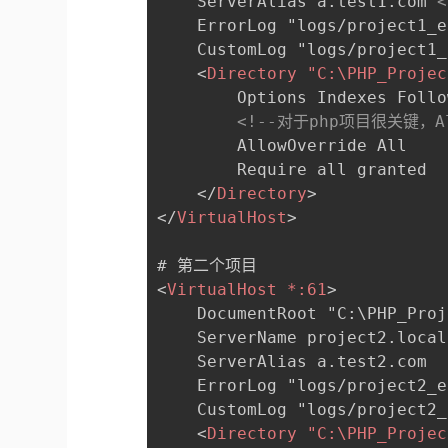
    ServerAlias a.test1.com 
    ErrorLog "logs/project1_e
    CustomLog "logs/project1_
<
Directory
"C:
\PHP_Projec
        Options Indexes Follo
<!--对于php项目很关键，
        AllowOverride All 

        Require all granted

</
Directory
>
</
VirtualHost
>
<
VirtualHost
*:
61
>
    DocumentRoot "C:\PHP_Proj
    ServerName project2.local 
    ServerAlias a.test2.com 

    ErrorLog "logs/project2_e
    CustomLog "logs/project2_
<
Directory
"C:
\PHP_Projec