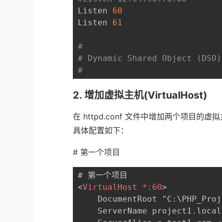
Listen 
60
Listen 
61
#
# Dynamic Shared Object (DSO)
#
2.
增加虚拟主机
(
VirtualHost
)
在
httpd.conf
文件中增加两个项目的虚拟
具体配置如下：
#
第一个项目
<
VirtualHost
*:
60
>
    DocumentRoot "C:\PHP_Proj
    ServerName project1.local