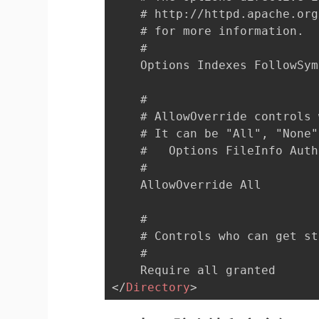
    # http://httpd.apache.org
    # for more information.

    #

    Options Indexes FollowSym
    #

    # AllowOverride controls 
    # It can be "All", "None"
    #   Options FileInfo Auth
    #

    AllowOverride All

    #

    # Controls who can get st
    #

</
Directory
>