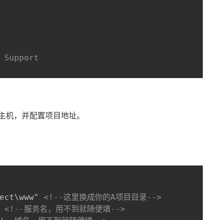
 Support
主机，并配置项目地址。
ect\www" 
<!--这里换成你的A项目目录-->
 
<!--服务名，用不到就随便填-->