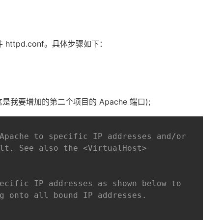
件
httpd.conf
。具体步骤如下：
这是我要增加的第二个项目的
Apache
端口
);
Apache to specific IP addresses and/or
lt. See also the <VirtualHost>
ecific IP addresses as shown below to 
g onto all bound IP addresses.