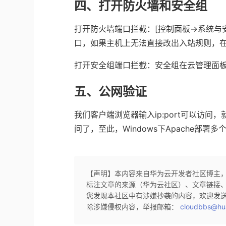
四、打开防火墙和安全组
打开防火墙端口拦截：
[
控制面板
->
系统与
口，如果主机上无法直接改出入站规则，
打开安全组端口拦截：安全组在
云管理
面
五、公网验证
我们客户端浏览器输入
ip:port
可以访问，
问了，至此，
Windows
下
Apache
部署多
【声明】本内容来自华为云开发者社区博主
标注文章的来源（华为云社区）、文章链接
您发现本社区中有涉嫌抄袭的内容，欢迎发
除涉嫌侵权内容，举报邮箱：
cloudbbs@hu