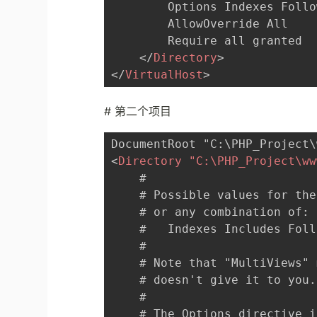
        Options Indexes Follo
        AllowOverride All 

        Require all granted

</
Directory
>
</
VirtualHost
>
#
第二个项目
<
Directory
"C:
\PHP_Project\ww
    #

    # Possible values for the
    # or any combination of:

    #   Indexes Includes Foll
    #

    # Note that "MultiViews" 
    # doesn't give it to you.

    #

    # The Options directive i