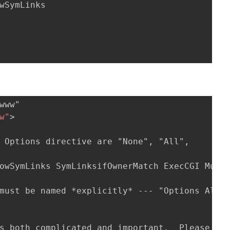
wSymLinks

w"
>
 Options directive are "None", "All",

owSymLinks SymLinksifOwnerMatch ExecCGI Multi
must be named *explicitly* --- "Options All"

s both complicated and important.  Please see