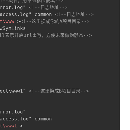
<!--域名，用不到就随便填-->
rror.log" 
<!--日志地址-->
access.log" common 
<!--日志地址-->
t\www"
>
<!--这里换成你的A项目目录-->
wSymLinks

All表示开启url重写，方便未来做伪静态-->
ect\www1" 
<!--这里换成B项目目录-->


rror.log"

access.log" common

t\www1"
>