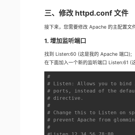
三、修改
httpd.conf
文件
接下来，您需要修改
Apache
的主配置文
1.
增加监听端口
找到
Listen:60 (
这是我的
Apache
端口
);
在下面加入一个新的监听端口
Listen:61 (
#
# Listen: Allows you to bind 
# ports, instead of the defau
# directive.
#
# Change this to Listen on sp
# prevent Apache from glommin
#
#Listen 12.34.56.78:80