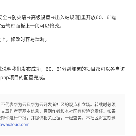
安全
->
防火墙
->
高级设置
->
出入站规则
]
里开放
60
、
61
端
在
云管理
面板上一般可以修改。
板上，修改时容易遗漏。
就说明我们发布成功，
60
、
61
分别部署的项目都可以各自访
个
php
项目的配置完成。
，不代表华为云及华为云开发者社区的观点和立场。转载时必须
、文章作者等基本信息，否则作者和本社区有权追究责任。如果
送邮件进行举报，并提供相关证据，一经查实，本社区将立刻删
aweicloud.com