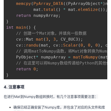
memcpy
(
PyArray_DATA
(
(
PyArrayObject
*
)
nu
           mat
.
total
(
)
*
 mat
.
elemSize
(
)
)
;
return
 numpyArray
;
}
int
main
(
)
{
// 创建一个Mat对象，并填充一些数据
    cv
::
Mat 
mat
(
3
,
3
,
 CV_8UC3
)
;
    cv
::
randu
(
mat
,
 cv
::
Scalar
(
0
,
0
,
0
)
,
 cv
// 调用matToNumpy函数，将Mat对象转换为Nump
    PyObject
*
 numpyArray 
=
matToNumpy
(
mat
)
// 在这里可以将Numpy数组传递给Python的其他
return
0
;
}
4. 注意事项
在进行Mat到Numpy数组转换时，有几个注意事项需要注意：
确保已经正确安装了Numpy库，并包含了对应的头文件和库