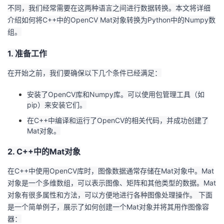
不同，我们经常需要在这两种语言之间进行数据转换。本文将详细
者
介绍如何将C++中的OpenCV Mat对象转换为Python中的Numpy数
组。
我
1. 准备工作
的
我
在开始之前，我们要确保以下几个条件已经满足：
博
的
我
安装了OpenCV库和Numpy库。可以使用包管理工具（如
pip）来安装它们。
客
论
的
我
在C++中编译和运行了OpenCV的相关代码，并成功创建了
Mat对象。
坛
圈
的
我
2. C++中的Mat对象
子
直
的
我
在C++中使用OpenCV库时，图像数据通常存储在Mat对象中。Mat
对象是一个多维数组，可以表示图像、矩阵和其他类型的数据。Mat
我
播
活
的
对象有很多属性和方法，可以方便地进行各种图像处理操作。 下面
是一个简单例子，展示了如何创建一个Mat对象并将其用作图像容
我
动
关
的
器：