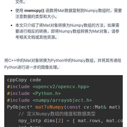
文件。
使用
memcpy()
函数将Mat数据复制到Numpy数组时，需要
注意数据的类型和大小。
本文只介绍了将Mat对象转换为Numpy数组的方法，如果需
要进行相反的转换，即将Numpy数组转换为Mat对象，请参
考相关文档或其他资源。
将C++中的Mat对象转换为Python中的Numpy数组，并将其传递给
Python进行进一步的图像处理。
#
include
<opencv2/opencv.hpp>
#
include
<Python.h>
#
include
<numpy/arrayobject.h>
PyObject
*
matToNumpy
(
const
 cv
::
Mat
&
 mat
)
{
// 定义Numpy数组的维度和数据类型
    npy_intp dims
[
2
]
=
{
 mat
.
rows
,
 mat
.
col