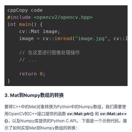
我
注
的
开
#
include
<opencv2/opencv.hpp>
的
Programs
发
int
main
(
)
{
    cv
::
Mat image
;
支
者
    image 
=
 cv
::
imread
(
"image.jpg"
,
 cv
::
IM
持
学
// 在这里进行图像处理操作
// ...
我
堂
return
0
;
的
我
我
}
技
的
的
我
3. Mat到Numpy数组的转换
术
云
要将C++中的Mat对象转换为Python中的Numpy数组，我们需要使
课
的
我
用OpenCV的C++接口提供的函数
cv::Mat::ptr()
和
cv::Mat::at<>
支
声
()
，以及Numpy库提供的Python C API。 下面是一个示例代码，展
程
认
的
我
示了如何实现Mat到Numpy数组的转换：