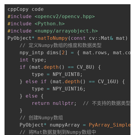
持
建
证
实
的
#
include
<opencv2/opencv.hpp>
议
验
收
#
include
<Python.h>
#
include
<numpy/arrayobject.h>
藏
PyObject
*
matToNumpy
(
const
 cv
::
Mat
&
 mat
)
{
// 定义Numpy数组的维度和数据类型
    npy_intp dims
[
2
]
=
{
 mat
.
rows
,
 mat
.
col
int
 type
;
if
(
mat
.
depth
(
)
==
 CV_8U
)
{
        type 
=
 NPY_UINT8
;
}
else
if
(
mat
.
depth
(
)
==
 CV_16U
)
{
        type 
=
 NPY_UINT16
;
}
else
{
return
nullptr
;
// 不支持的数据类型
}
// 创建Numpy数组
    PyObject
*
 numpyArray 
=
PyArray_SimpleN
// 将Mat数据复制到Numpy数组中