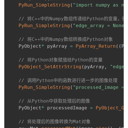
PyRun_SimpleString
(
"import numpy as np
// 将C++中的Numpy数组传递给Python的变量，例如
PyRun_SimpleString
(
"edge_array = None"
// 将C++中的Numpy数组转换成Python对象
    PyObject
*
 pyArray 
=
PyArray_Return
(
(
Py
// 将Python对象赋值给Python的变量
PyObject_SetAttrString
(
pyArray
,
"edge_
// 调用Python中的函数进行进一步的图像处理
PyRun_SimpleString
(
"processed_image = 
// 从Python中获取处理后的图像
    PyObject
*
 processedImage 
=
PyObject_Ge
// 将处理后的图像转换为Mat对象