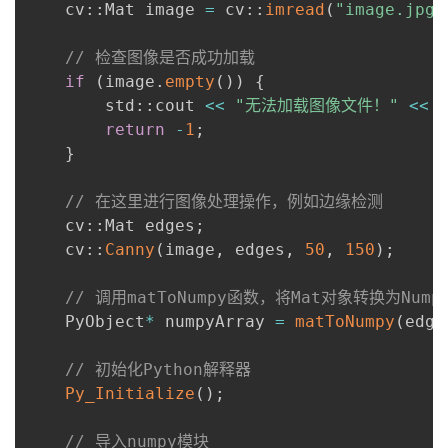
    cv
::
Mat image 
=
 cv
::
imread
(
"image.jpg"
// 检查图像是否成功加载
if
(
image
.
empty
(
)
)
{
        std
::
cout 
<<
"无法加载图像文件！"
<<
 
return
-
1
;
}
// 在这里进行图像处理操作，例如边缘检测
    cv
::
Mat edges
;
    cv
::
Canny
(
image
,
 edges
,
50
,
150
)
;
// 调用matToNumpy函数，将Mat对象转换为Nump
    PyObject
*
 numpyArray 
=
matToNumpy
(
edge
// 初始化Python解释器
Py_Initialize
(
)
;
// 导入numpy模块