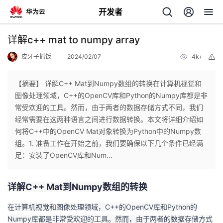
开发者
返
详解c++ mat to numpy array
回
皮牙子抓饭
2024/02/07
4k+
举
报
【摘要】 详解C++ Mat到Numpy数组的转换在计算机视觉和
图像处理领域，C++的OpenCV库和Python的Numpy库都是非
常受欢迎的工具。然而，由于两者的数据存储方式不同，我们
个
经常需要在这两种语言之间进行数据转换。本文将详细介绍如
何将C++中的OpenCV Mat对象转换为Python中的Numpy数
我
人
组。1. 准备工作在开始之前，我们要确保以下几个条件已经满
足：安装了OpenCV库和Num...
的
主
详解C++ Mat到Numpy数组的转换
开
页
在计算机视觉和图像处理领域，C++的OpenCV库和Python的
发
Numpy库都是非常受欢迎的工具。然而，由于两者的数据存储方式