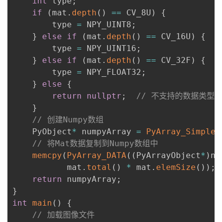
int
 type
;
if
(
mat
.
depth
(
)
==
 CV_8U
)
{
        type 
=
 NPY_UINT8
;
}
else
if
(
mat
.
depth
(
)
==
 CV_16U
)
{
        type 
=
 NPY_UINT16
;
}
else
if
(
mat
.
depth
(
)
==
 CV_32F
)
{
        type 
=
 NPY_FLOAT32
;
}
else
{
return
nullptr
;
// 不支持的数据类型
}
// 创建Numpy数组
    PyObject
*
 numpyArray 
=
PyArray_SimpleN
// 将Mat数据复制到Numpy数组中
memcpy
(
PyArray_DATA
(
(
PyArrayObject
*
)
nu
           mat
.
total
(
)
*
 mat
.
elemSize
(
)
)
;
return
 numpyArray
;
}
int
main
(
)
{
// 加载图像文件