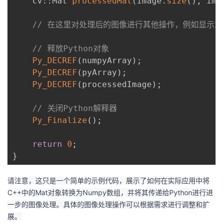
    cv
::
Mat 
processedMat
(
image
.
size
(
)
,
 ima
// 在这里对处理后的图像进行其他操作，例如显示
// 释放Python对象
Py_DECREF
(
numpyArray
)
;
Py_DECREF
(
pyArray
)
;
Py_DECREF
(
processedImage
)
;
// 关闭Python解释器
Py_Finalize
(
)
;
return
0
;
}
请注意，这只是一个简单的示例代码，展示了如何在实际应用中将
C++中的Mat对象转换为Numpy数组，并将其传递给Python进行进
一步的图像处理。具体的图像处理操作可以根据需求进行调整和扩
展。