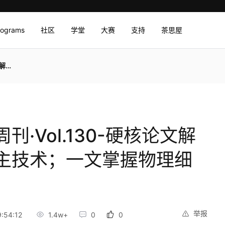
rograms
社区
学堂
大赛
支持
茶思屋
份恢复
·Vol.130-硬核论文解
主技术；一文掌握物理细
举报
:54:12
1.4w+
0
0