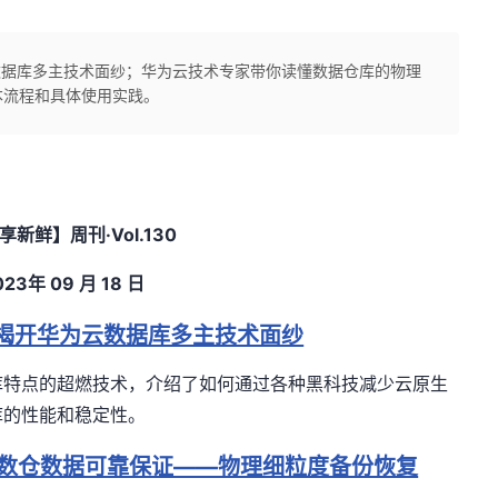
云数据库多主技术面纱；华为云技术专家带你读懂数据仓库的物理
本流程和具体使用实践。
享新鲜】周刊
·Vol.130
023
年
09
月 18
日
，揭开华为云数据库多主技术面纱
库特点的超燃技术，介绍了如何通过各种黑科技减少云原生
库的性能和稳定性。
43期：数仓数据可靠保证——物理细粒度备份恢复