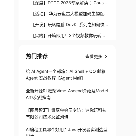
QTT协议连接到华为云物联网平台
【深度】DTCC 2023专家解读 ：Gauss
DB技术解读系列之运维自动驾驶探索
【活动】 华为云盘古大模型加码生物医
药，为行业插上“数字翅膀”
【开发】玩转鲲鹏 DevKit系列之如何快
速迁移无源码应用？
【实践】开箱即用！3个视频教你玩转华
为云CodeArts Board
【开发】深入浅出：SPI机制在JDK与Spr
热门推荐
ing Boot中的应用
查看更多
【有奖征文】【深度体验OpenHarmony
对接华为云IoT】获奖名单出炉！
往期回顾：
给 AI Agent一个邮箱：AI Shell + QQ 邮箱
Agent 实战教程【Agent Mail】
全新开源RL框架Vime-Ascend介绍及Model
Arts实战指南
【圈层智汇】维享会会员专访：迷你玩科技
有限公司技术总监刘琪
AI编程工具哪个好用？Java开发者实测选型