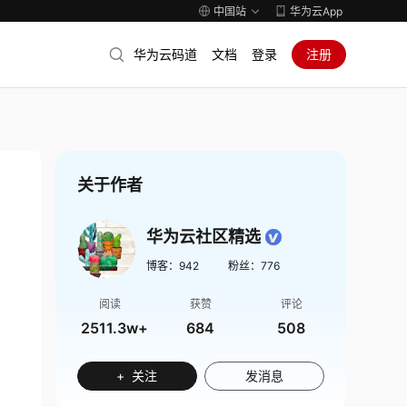
中国站
华为云App
华为云码道
文档
登录
注册
关于作者
华为云社区精选
博客：
942
粉丝：
776
阅读
获赞
评论
2511.3w+
684
508
+ 关注
发消息