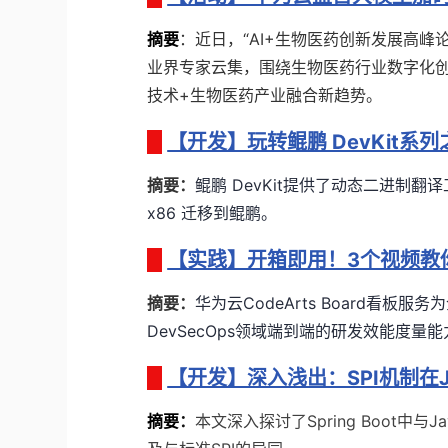
摘要
：近日，“AI+生物医药创新发展高
业界专家云集，围绕生物医药行业数字化创
技术+生物医药产业融合新趋势。
【开发】玩转鲲鹏 DevKit
摘要：
鲲鹏 DevKit提供了动态二进制翻
x86 迁移到鲲鹏。
【实践】开箱即用！3个视频教你玩转
摘要：
华为云
CodeArts Board
看板服务为
DevSecOps
领域端到端的研发效能度量能
【开发】深入浅出：SPI机制在JDK
摘要
：
本文深入探讨了Spring Boot中