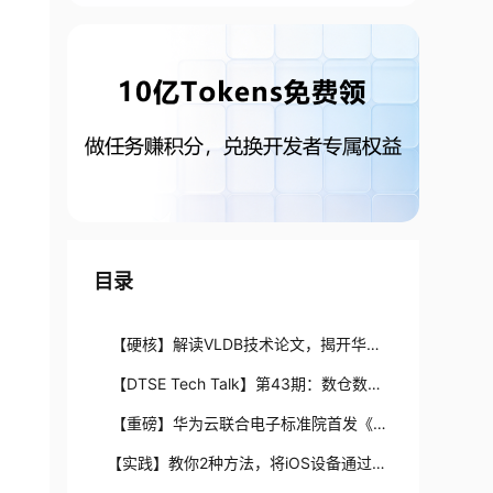
目录
【硬核】解读VLDB技术论文，揭开华为
云数据库多主技术面纱
【DTSE Tech Talk】第43期：数仓数据
可靠保证——物理细粒度备份恢复
【重磅】华为云联合电子标准院首发《云
原生标准体系白皮书》
【实践】教你2种方法，将iOS设备通过M