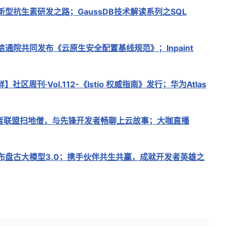
新型抗生素研发之路；GaussDB技术解读系列之SQL
信通院共同发布《云原生安全配置基线规范》；Inpaint
社区周刊·Vol.112-《Istio 权威指南》发行；华为Atlas
者联盟扫地僧，与先锋开发者畅聊上云故事；大咖直播
布盘古大模型3.0；携手伙伴共生共赢，成就开发者英雄之