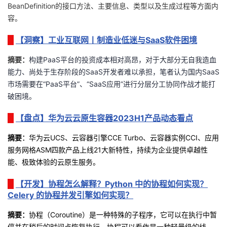
BeanDefinition的接口方法、主要信息、类型以及生成过程等方面内
议
注
验
收
容。
藏
【洞察】工业互联网丨制造业低迷与SaaS软件困境
摘要：
构建
PaaS
平台的投资成本相对高昂，对于大部分无自我造血
能力、尚处于生存阶段的
SaaS
开发者难以承担，笔者认为国内
SaaS
市场需要在“
PaaS
平台”、“
SaaS
应用”进行分层分工协同作战才能打
破困境。
【盘点】华为云云原生容器2023H1产品动态看点
摘要
：
华为云UCS、云容器引擎CCE Turbo、云容器实例CCI、应用
服务网格ASM四款产品上线21大新特性，持续为企业提供卓越性
能、极致体验的云原生服务。
【开发】协程怎么解释？Python 中的协程如何实现？
Celery 的协程并发引擎如何实现？
摘要
：
协程（Coroutine）是一种特殊的子程序，它可以在执行中暂
停并在稍后的时间点恢复执行。协程可以看作是一种轻量级的线