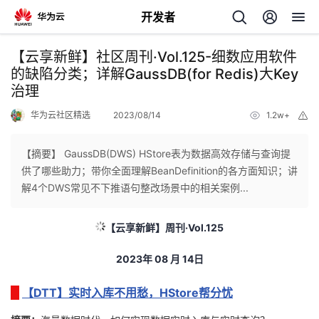
开发者
返
【云享新鲜】社区周刊·Vol.125-细数应用软件
回
的缺陷分类；详解GaussDB(for Redis)大Key
治理
华为云社区精选
2023/08/14
1.2w+
举
报
【摘要】 GaussDB(DWS) HStore表为数据高效存储与查询提
个
供了哪些助力；带你全面理解BeanDefinition的各方面知识；讲
解4个DWS常见不下推语句整改场景中的相关案例...
我
人
【云享新鲜】周刊
·Vol.125
我
的
主
2023
年
08
月 14
日
我
的
开
页
【DTT】实时入库不用愁，HStore帮分忧
我
的
开
发