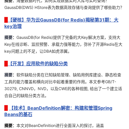
摘要：
海量数据时代，如何实现数据实时入库与实时查询？
GaussDB(DWS) HStore表为数据高效存储与查询提供了哪些助力？
的
Programs
发
者
【硬核】华为云GaussDB(for Redis)揭秘第31期：大
支
者
我
key治理
持
摘要
：
GaussDB(for Redis)提供了完备的大Key解决方案，支持大
学
的
我
Key在线诊断、监控预警、承载力强等能力，弥补了开源Redis在大
key问题上的不足，让DBA如虎添翼。
我
堂
博
的
我
【开发】应用软件的缺陷分类
的
我
客
论
的
我
我
摘要
：
软件缺陷分类在已知缺陷管理、缺陷用例库建设、静态检查
技
的
坛
圈
的
我
的
我
工具的能力覆盖和横向对比中起着重要的作用。本文参考GB/T-
30279, CNNVD，NVD，以及CWE的各种视图, 给出了一个建立适
术
云
子
直
的
我
课
的
我
合自己的缺陷分类方法。
支
声
播
活
的
【技术】BeanDefinition解密：构建和管理Spring
程
认
的
我
Beans的基石
持
建
动
关
证
实
的
摘要
：
本文对BeanDefinition进行全面深入的探讨，涵盖