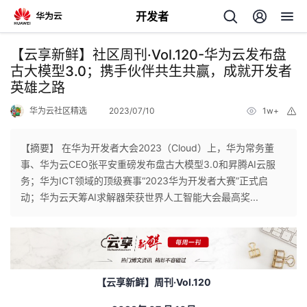
开发者
返
【云享新鲜】社区周刊·Vol.120-华为云发布盘
回
古大模型3.0；携手伙伴共生共赢，成就开发者
英雄之路
华为云社区精选
2023/07/10
1w+
举
报
【摘要】 在华为开发者大会2023（Cloud）上，华为常务董
个
事、华为云CEO张平安重磅发布盘古大模型3.0和昇腾AI云服
务；华为ICT领域的顶级赛事“2023华为开发者大赛”正式启
我
人
动；华为云天筹AI求解器荣获世界人工智能大会最高奖...
的
主
开
页
【云享新鲜】周刊
·Vol.120
发