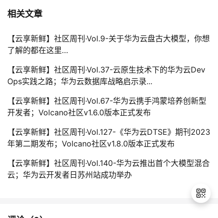
相关文章
【云享新鲜】社区周刊·Vol.9-关于华为云盘古大模型，你想
了解的都在这里…
【云享新鲜】社区周刊·Vol.37-云原生技术下的华为云Dev
Ops实践之路；华为云数据库战略启示录...
【云享新鲜】社区周刊·Vol.67-华为云携手鸿蒙培养创新型
开发者；Volcano社区v1.6.0版本正式发布
【云享新鲜】社区周刊·Vol.127-《华为云DTSE》期刊2023
年第二期发布；Volcano社区v1.8.0版本正式发布
【云享新鲜】社区周刊·Vol.140-华为云推出首个大模型混合
云；华为云开发者日苏州站成功举办