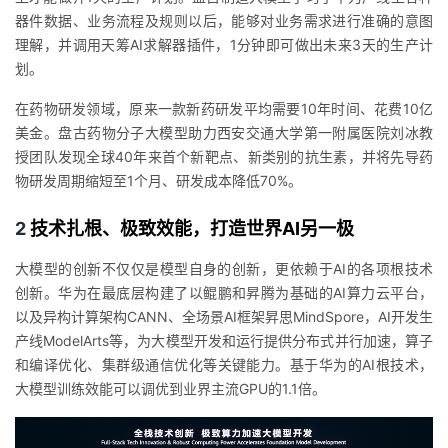
器件数据、业务流程及规则以后，能够对业务需求进行准确的意图
理解，并
调用天筹
AI求解器插件，1分钟即可做出未来3天的生产计
划。
在药物研发领域，原来一款新药研发平均需要10年时间、花费10亿
美金。盘古药物分子大模型助力西安交通大学第一附属医院刘冰教
授团队发现全球40年来首个新靶点、新类别的抗生素，并将先导药
物研发周期缩短至1个月、研发成本降低70%。
2
技术扎根、极致效能，打造世界AI另一极
大模型的创新不仅仅是模型自身的创新，更依赖于AI的各项
根技术
创新。华为在
最
底层构建了以鲲鹏和昇腾为基础的AI
算力云
平台，
以及异构计算架构CANN、全场景AI框架昇思
MindSpore
，AI开发生
产线
ModelArts
等，为大模型开发和运
行提供分布式并行加速，算子
和编译优化、
集群级
通信优化等关键能力。基于华为的AI根技术，
大模型训练效能可以调优到业界主流GPU的1.1倍。