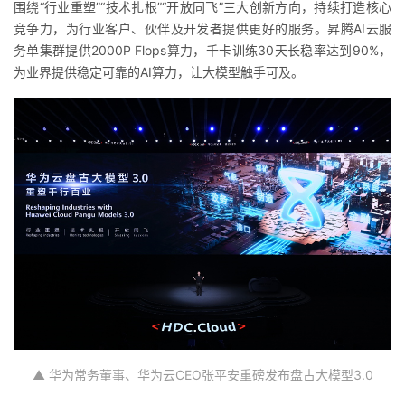
围绕“行业重塑”“技术扎根”“开放同飞”三大创新方向，持续打造核心
竞争力，为行业客户、伙伴及开发者提供更好的服务。昇腾AI
云服
者
务单
集群提供2000P Flops算力，千卡训练30天
长稳率
达到90%，
为业界提供稳定可靠的AI算力，让大模型触手可及。
我
的
我
博
的
我
客
论
的
我
坛
圈
的
我
子
直
的
我
我
播
活
的
▲ 华为常务董事、华为云CEO张平安重磅发布盘古大模型3.0
我
动
关
的