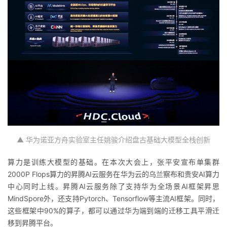
▲ 华为诺亚方舟实验室主任姚骏介绍盘古基础大模型全
栈
创新
算力是
训练大模型的基础。在本次大会上，张平安宣布单集群
2000P Flops
算力的
昇腾AI
云服务
在华为云的乌兰察布和贵安AI
算力
中心
同时上线。昇腾AI
云服务
除了支持华为全场景AI框架昇思
MindSpore
外，还支持
Pytorch
、
Tensorflow
等主流AI
框架。同时，
这些框架中90%的算子，都可以通过华为端到端的迁移工具平滑迁
移到昇腾平台。