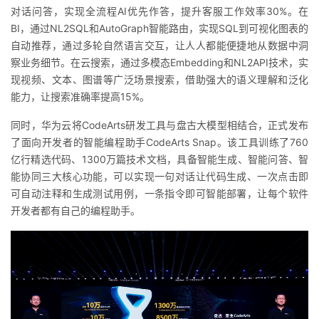
对话问答，实现全流程AI优先作答，提升客服工作效率30%。在
BI，通过NL2SQL和
AutoGraph
智能路由，实现SQL到可视化图表的
自动推荐，通过多轮自然语言交互，让人人都能便捷
地从数据中洞
察业务细节。在云搜索，通过多模态Embedding和NL2API技术，实
现视频、文本、图谱等广泛场景搜索，借助强大的语义理解和泛化
能力，让搜索准确率提高15%。
同时，华为云将
CodeArts
研发工具与盘古大模型相结合，正式发布
了面向开发者的智能编程助手
CodeArts
Snap。该工具训练了760
亿行精选代码、1300万篇技术文档，具备智能生成、智能问答、智
能协同三大核心功能，可以实现一句对话让代码生成、一次点击即
可自动注释和生成测试用例，一条指令即可智能部署，让每个软件
开发者都有自己的编程助手。