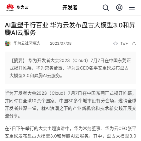
开发者
返
AI重塑千行百业 华为云发布盘古大模型3.0和昇
回
腾AI云服务
华为云社区精选
2023/07/08
1w+
举
报
【摘要】 华为开发者大会2023（Cloud）7月7日在中国东莞正
式揭开帷幕，华为常务董事、华为云CEO张平安重磅发布盘古
个
大模型3.0和昇腾AI云服务。
我
人
华为开发者大会2023（Cloud）7月7日在中国东莞正式揭开帷幕，
并同时在全球10余个国家、中国30多个城市设有分会场，邀请全球
的
主
开发者共聚一堂，就AI浪潮之下的产业新机会和技术新实践开展交
流分享。
开
页
在7日下午举行的大会主题演讲中，华为常务董事、华为云CEO张平
安重磅发布盘古大模型3.0和昇腾AI云服务。其中，盘古大模型3.0
发