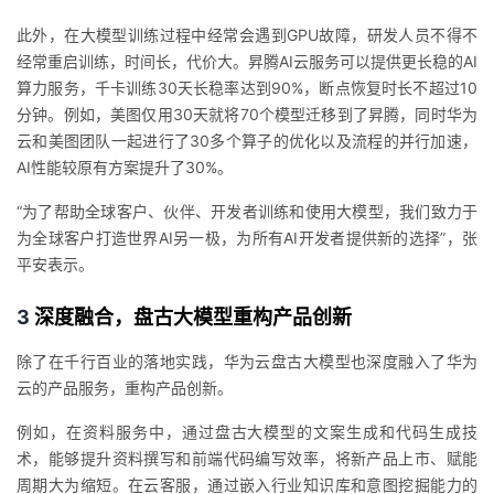
此外，在大模型训练过程中经常会遇到GPU故障，研发人员不得不
经常重
启训练，时间长，代价大。昇腾AI
云服务
可以提供更长稳的AI
算力服务
，千卡训练30天
长稳率
达到90%，断点恢复时长不超过10
分钟。例如，美图仅用30天就将70个模型迁移到了昇腾，同时华为
云和美图团队一起进行了30多个算子的优化以及流程的并行加速，
AI性能较原有方案提升了30%。
“为了帮助全球客户、伙伴、开发者训练和使用大模型，我们致力于
为全球客户打造世界AI另一极，为所有AI开发者提供新的选择”，张
平安表示。
3
深度融合，盘古大模型重构产品创新
除了在千行百业的落地实践，华为云盘古大模型也深度融入了华为
云的产品服务，重构产品创新。
例如，在资料服务中，通过盘古大模型的文案生成和代码生成技
术，能够提升资料撰写和前端代码编写效率，将新产品上市、赋能
周期大为缩短。
在云客服
，通过嵌入行业知识库和意图挖掘能力的