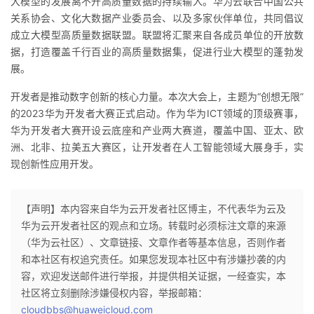
大模型的发展离不开高质量数据的持续输入。华为
云联合
中国公共
关系协会、文化大数据产业委员会、以及多家伙伴单位，共同倡议
成立大模型高质量数据联盟。联盟将汇聚来自各成员单位的
开放数
据，打造覆盖千行百业的高质量数据集，促进行业大模型的蓬勃发
展。
开发者是推动数字创新的核心力量。本次大会上，主题为“创想无限”
的2023华为开发
者大赛
正式启动。作为华为ICT领域的顶级赛事，
华为开发
者大赛
开设云底座和产业两大赛道，覆盖中国、亚太、欧
洲、北非、拉美五大赛区，让开发者在人工智能领域大展身手，实
现创新性应用开发。
【声明】本内容来自华为云开发者社区博主，不代表华为云及
华为云开发者社区的观点和立场。转载时必须标注文章的来源
（华为云社区）、文章链接、文章作者等基本信息，否则作者
和本社区有权追究责任。如果您发现本社区中有涉嫌抄袭的内
容，欢迎发送邮件进行举报，并提供相关证据，一经查实，本
社区将立刻删除涉嫌侵权内容，举报邮箱：
cloudbbs@huaweicloud.com