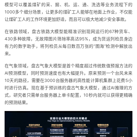
模型可以覆盖煤矿的采、掘、机、运、通、洗选等业务流程下的
1000多个细分场景，让更多的煤矿工人能够在地面上作业，不仅能
让煤矿工人的工作环境更加舒适，而且可以极大地减少安全事故。
在铁路领域，盘古铁路大模型能精准
识别现网运行
的67种货车、
430多种故障，无故障图片筛除率高达95%，成为货运列检员身
边
有力的数字助手，将列检员从每日数百万张的“图海”检测中解放出
来。
在气象领域，盘古气象大模型是首个精度超过传统数值预报方法的
AI预测模型，同时预测速度也有大幅提升。原来预测一个台风未来
10天的路径，需要在3000台服务器的高性能计算机集群上花费5小
时进行仿真。现在基于
预训练
的盘古气象大模型，通过AI推理的方
式，研究者只需单台服务器上单卡配置，10秒内就可以获得更精确
的预测结果。