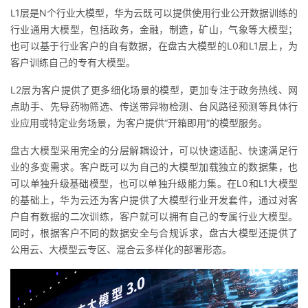
持
建
证
实
的
L1层是N
个
行业大模型，华为云既可以提供使用行业公开数据训练的
行业通用大模型，包括政务，金融，制造，矿山，气象等大模型；
议
验
收
也可以基于行业客户的自有数据，在盘古大模型的L0和L1层上，为
客户训练自己的专有大模型。
藏
L2层为客户提供了更多细化场景的模型，更加专注于政务热线、网
点助手、先导药物筛选、传送带异物检测、台风路径预测等具体行
业应用或特定业务场景，为客户提供“开箱即用”的模型服务。
盘古大模型采用完全的分层解耦设计，可以快速适配、快速满足行
业的多变需求。客户既可以为自己的大模型加载独立的数据集，也
可以单独升级基础模型，也可以单独升级能力集。在L0和L1大模型
的基础上，华为云还为客户提供了大模型行业开发套件，通过对客
户自有数据的二次训练，客户就可以拥有自己的专
属行业
大模型。
同时，根据客户不同的数据安全与合
规
诉求，盘古大模型还提供了
公用云、大模型云专区、混合云多样化的部署形态。