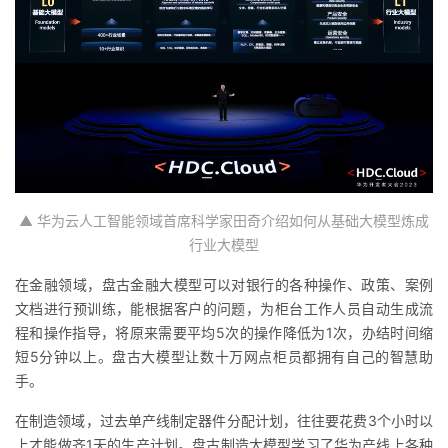
▲ 华为云人工智能领域
首席科学家田奇介绍
如何从基础大模型炼成
行业大模型
在金融领域，盘古金融大模型可以对银行的各种操作、政策、案例
文档进行预训练，能根据客户的问题，为柜台工作人员自动生成流
程和操作指导，将原来需要平均5次的操作降低为1次，办结时间缩
短5分钟以上。盘古大模型让数十万网点柜员都拥有自己的智慧助
手。
在制造领域，过去单产
线制定
器件分配计划，往往要花费3个小时以
上才能做齐1天的生产计划。盘古制造大模型学习了华
为产线上
各种