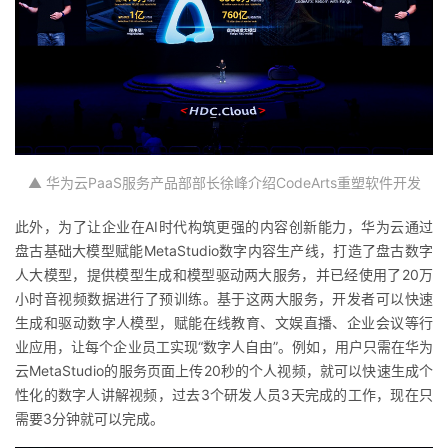
▲ 华为云PaaS服务产品部部长徐峰介绍
CodeArts
重塑软件开发
此外，为了让企业在AI时代构筑更强的内容创新能力，华为云通过
盘古基础大模型赋能
MetaStudio
数字内容生产线，打造了盘古
数字
人大
模型，提供模型生成和模型驱动两大服务，并已经使用了20万
小时音视频数据进行了预训练。基于这两大服务，开发者可以快速
生成和驱动数字人模型，赋能在线教育、文娱直播、企业会议等行
业应用，让每个企业员工实现“数字人自由”。例如，用户只需在华为
云
MetaStudio
的服务页面上传20秒的
个人视频，就可以快速生成个
性化的数字人讲解视频，过去3个研发人员3天完成的工作，现在只
需要3分钟就可以完成。