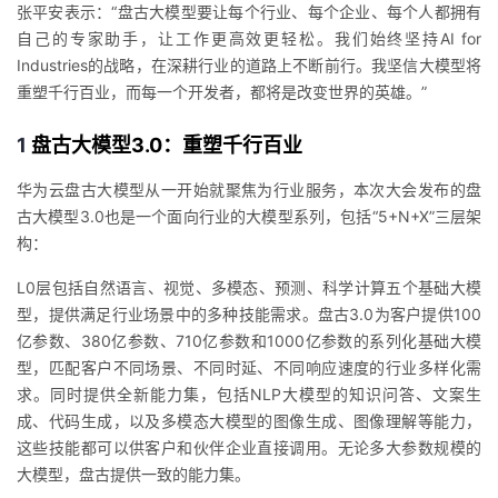
张平安表示：“盘古大模型要让每个行业、每个企业、每个人都拥有
我
注
的
开
自己的专家助手，让工作更高效更轻松。我们始终坚持AI for
Industries的战略，在深耕行业的道路上不断前行。我坚信大模型将
的
Programs
发
重塑千行百业，而每一个开发者，都将是改变世界的英雄。”
支
者
1
盘古大模型3.0：重塑千行百业
持
学
华为云盘古大模型从一开始就聚焦为行业服务，本次大会发布的盘
古大模型3.0也是一个面向行业的大模型系列，包括“5+N+X”三层架
我
堂
构：
L0层包括自然语言、视觉、多模态、预测、科学计算五个基础大模
的
我
我
型，提供满足行业场景中的多种技能需求。盘古3.0为客户提供100
亿参数、380亿参数、710亿参数和1000亿参数的系列化基础大模
技
的
的
我
型，匹配客户不同场景、不同时延、
不同响应
速度的行业多样化需
求。同时提供全新能力集，包括NLP大模型的知识问答、文案生
术
云
课
的
我
成、代码生成，以及多模态大模型的图像生成、图像理解等能力，
这些技能都可以供客户和伙伴企业直接调用。无论多大参数规模的
支
声
程
认
的
我
大模型，盘古提供一致的能力集。