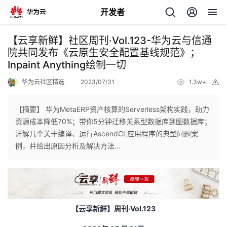
开发者
返
【云享新鲜】社区周刊·Vol.123-华为云与信通
回
院共同发布《云原生安全配置基线规范》；
Inpaint Anything绘制一切
华为云社区精选
2023/07/31
1.3w+
举
报
【摘要】 华为MetaERP资产核算的Serverless架构实践，助力
个
资源成本降低70%；带你5分钟迁移关系型数据库到图数据库；
详解几个关于编译、运行AscendCL应用程序的典型问题案
我
人
例，并给出原因分析及解决方法...
的
主
开
页
【云享新鲜】周刊
·Vol.123
发