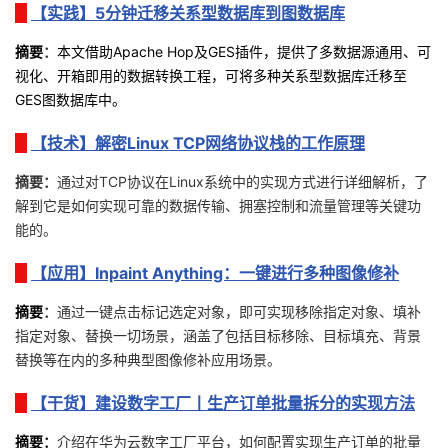
【实践】5分钟迁移关系型数据库到图数据库
我
注
的
开
摘要
：
本文借助Apache Hop及GES插件，提供了多数据源通用、可
的
Programs
发
视化、开箱即用的数据转换工程，可将多种关系型数据库迁移至
GES图数据库中。
支
者
【技术】解密Linux TCP网络协议栈的工作原理
持
学
摘要：
通过对TCP协议在Linux系统中的实现方式进行详细解析，了
解到它是如何实现可靠的数据传输、拥塞控制和流量管理等关键功
我
堂
能的。
的
我
我
【应用】Inpaint Anything：一键进行多种图像修补
摘要
：
通过一键点击标记选定对象，即可实现移除指定对象、填补
技
的
的
我
指定对象、替换一切场景，涵盖了包括目标移除、目标填充、背景
替换等在内的多种典型图像修补应用场景。
术
云
课
的
我
【干货】建设数字工厂丨生产订单批量拆分的实现方法
支
声
程
认
的
我
摘要
：
介绍在华为云数字工厂平台，如何配置实现生产订单的批量