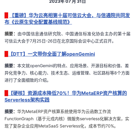
2023
年
07
月 31
日
者
【重磅】华为云亮相第十届可信云大会，与信通院共同发
布《云原生安全配置基线规范》
我
摘要：
由中国信息通信研究院、中国通信标准化协会主办的第十届
的
我
可信云大会于7月25日-26日在北京国际会议中心正式召开。
【DTT】一文带你全面了解openGemini
博
的
我
摘要
：
本文就op
enGemini的特点、应用场景、开源目标和价值、差
客
论
的
我
异化竞争力、核心能力、技术生态、运维管理、社区路标等8个方面
进行了全面细致的介绍。
坛
圈
的
我
【硬核】资源成本降低70%！华为MetaERP资产核算的
子
直
的
我
Serverless架构实践
摘要
：
华为MetaERP资产核算系统使用华为云函数工作流
我
播
活
的
FunctionGraph（基于元戎内核）微服务serverless化解决方案，实
现了复杂企业应用MetaSaaS Serverless化，成本节约70%。
我
动
关
的