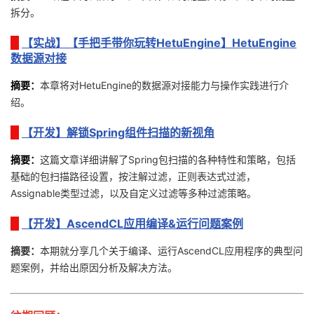
持
建
证
实
的
拆分。
议
【实战】【手把手带你玩转HetuEngine】HetuEngine
验
收
数据源对接
藏
摘要
：
本章将对HetuEngine的数据源对接能力与操作实践进行介
绍。
【开发】解锁Spring组件扫描的新视角
摘要
：
这篇文章详细讲解了Spring包扫描的各种特性和策略，包括
基础的包扫描路径设置，按注解过滤，正则表达式过滤，
Assignable类型过滤，以及自定义过滤等多种过滤策略。
【开发】AscendCL应用编译&运行问题案例
摘要：
本期就分享几个关于编译、运行AscendCL应用程序的典型问
题案例，并给出原因分析及解决方法。