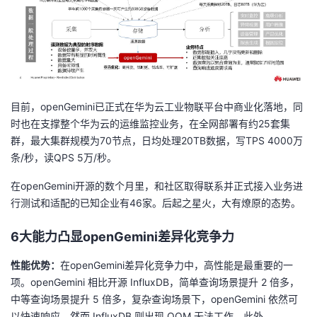
持
建
证
实
的
议
验
收
藏
目前，openGemini已正式在华为云工业物联平台中商业化落地，同
时也在支撑整个华为云的运维监控业务，在全网部署有约25套集
群，最大集群规模为70节点，日均处理20TB数据，写TPS 4000万
条/秒，读QPS 5万/秒。
在openGemini开源的数个月里，和社区取得联系并正式接入业务进
行测试和适配的已知企业有46家。后起之星火，大有燎原的态势。
6大能力凸显
openGemini
差异化竞争力
性能优势
：
在openGemini差异化竞争力中，高性能是最重要的一
项。openGemini 相比开源 InfluxDB，简单查询场景提升 2 倍多，
中等查询场景提升 5 倍多，复杂查询场景下，openGemini 依然可
以快速响应，然而 InfluxDB 则出现 OOM 无法工作。此外，