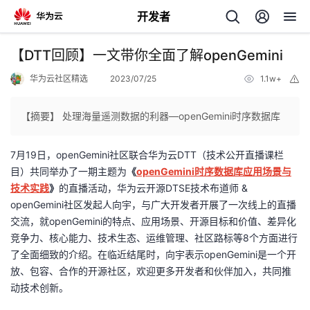
开发者
返
【DTT回顾】一文带你全面了解openGemini
回
华为云社区精选
2023/07/25
1.1w+
举
报
【摘要】 处理海量遥测数据的利器—openGemini时序数据库
7月19日，openGemini社区联合华为云DTT（技术公开直播课栏
个
目）共同举办了一期主题为
《
openGemini时序数据库应用场景与
技术实践
》
的直播活动，
华为云开源DTSE技术布道师 &
我
人
openGemini社区发起人向宇，与广大开发者开展了一次线上的直播
交流，就openGemini的特点、应用场景、开源目标和价值、差异化
的
主
竞争力、核心能力、技术生态、运维管理、社区路标等8个方面进行
了全面细致的介绍。在临近结尾时，向宇表示openGemini是一个开
开
页
放、包容、合作的开源社区，欢迎更多开发者和伙伴加入，共同推
动技术创新。
发