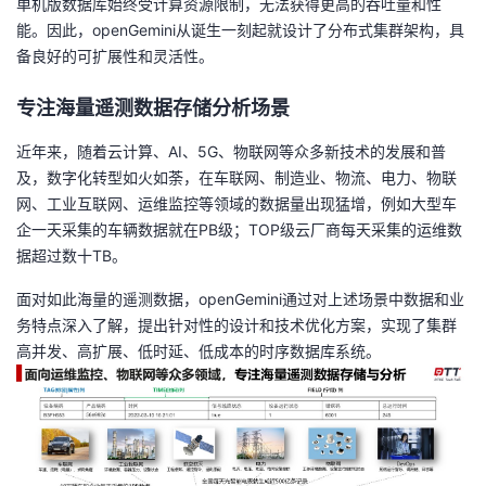
单机
版数据库始终
受计算
资源限制，无法获得更高的吞吐量和性
我
注
的
开
能。因此，openGemini从诞生一刻起就设计了分布式集群架构，具
备良好的可扩展性和灵活性。
的
Programs
发
专注海量遥测数据存储分析场景
支
者
近年来，随着云计算、AI、5G、物联网等众多新技术的发展和普
及，数字化转型如火如荼，在车联网、制造业、物流、电力、物联
持
学
网、工业互联网、运维监控等领域的数据量出现猛增，例如大型车
企一天采集的车辆数据就在PB级；TOP级云厂商每天采集的运维数
我
堂
据超过数十TB。
的
我
我
面对如此海量的遥测数据，openGemini通过对上述场景中数据和业
务特点深入了解，提出针对性的设计和技术优化方案，实现了集群
技
的
的
我
高并发、高扩展、低时延、低成本的时序数据库系统。
术
云
课
的
我
支
声
程
认
的
我