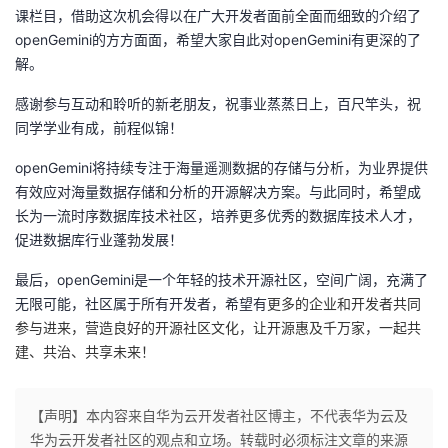
课栏目，借助这次机会得以在广大开发者面前全面而细致的介绍了
openGemini的方方面面，希望大家自此对openGemini有更深的了
解。
感谢参与互动和聆听的新老朋友，祝事业蒸蒸日上，百尺竿头，祝
同学学业有成，前程似锦！
openGemini将持续专注于海量遥测数据的存储与分析，为业界提供
有效应对海量数据存储和分析的开源解决方案。与此同时，希望成
长为一流时序数据库技术社区，培养更多优
秀的数据库技术人才，
促进数据库行业蓬勃发展！
最后，openGemini是一个年轻的技术开源社区，空间广阔，充满了
无限可能，社区属于所有开发者，希望有
更多的企业和开发者共同
参与
进来
，营造良好的开源社区文化，让开源惠及
千万家，一起
共
建、共治、共享未来！
【声明】本内容来自华为云开发者社区博主，不代表华为云及
华为云开发者社区的观点和立场。转载时必须标注文章的来源