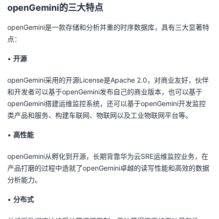
o
penGemini
的
三大
特点
者
openGemini是一款存储和分析并重的时序数据库，具有三大显著特
点：
我
•
开源
的
我
openGemini采用
的开源License是Apache
2.0
，对商业友好，伙伴
博
的
我
和开发者可以基于openGemini发布自己的商业版本，也可以基于
openGemini搭建运维监控系统，还可以基于openGemini开发监控
客
论
的
我
类产品和服务、
构建车
联网、物联网以及工业物联网平台等。
•
高性能
坛
圈
的
我
openGemini
从孵化到开源，长期背靠华为云SRE
运维监控业务，在
子
直
的
我
产品打磨的过程中造就了openGemini卓越的
读写性能和高效的数据
分析能力
。
我
播
活
的
•
分布式
我
动
关
的