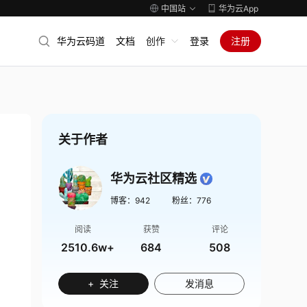
中国站
华为云App
华为云码道
文档
创作
登录
注册
关于作者
华为云社区精选
博客：
942
粉丝：
776
阅读
获赞
评论
2510.6w+
684
508
+ 关注
发消息