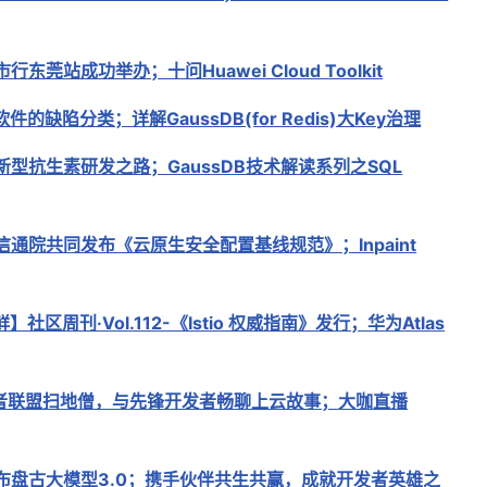
行东莞站成功举办；十问Huawei Cloud Toolkit
件的缺陷分类；详解GaussDB(for Redis)大Key治理
新型抗生素研发之路；GaussDB技术解读系列之SQL
信通院共同发布《云原生安全配置基线规范》；Inpaint
社区周刊·Vol.112-《Istio 权威指南》发行；华为Atlas
者联盟扫地僧，与先锋开发者畅聊上云故事；大咖直播
布盘古大模型3.0；携手伙伴共生共赢，成就开发者英雄之