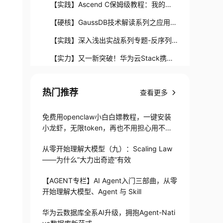
现跨集群统一域名访问
【实践】Ascend C保姆级教程：我的第
一份Ascend C代码
【硬核】GaussDB技术解读系列之应用无
损透明（ALT）
【实践】深入浅出实战系列专题-反序列
化漏洞
【实力】又一新突破！华为云Stack携手
河南电力解决世界难题
【技术】一文认识Spring框架中的后置处
热门推荐
理器
查看更多
【开源】应用服务网格：分布式云原生面
向应用的网络基础设施
往期回顾：
免费用openclaw小白白嫖教程，一键安装
小龙虾，无限token，再也不用担心用不起
了
从零开始理解大模型（九）：Scaling Law
——为什么”大力出奇迹”有效
【AGENT专栏】AI Agent入门三部曲，从零
开始理解大模型、Agent 与 Skill
华为云数据库全系AI升级，拥抱Agent-Nati