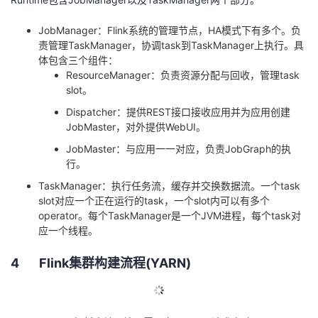
JobManager
：
Flink
系统的管理节点，
HA
模式下有多个。负
责管理
TaskManager
，协调
task
到
TaskManager
上执行。具
体包含三个组件：
ResourceManager
：负责资源分配与回收，管理
task
slot
。
Dispatcher
：提供
REST
接口接收应用并为应用创建
JobMaster
，对外提供
WebUI
。
JobMaster
：与应用一一对应，负责
JobGraph
的执
行。
TaskManager
：执行任务流，缓存并交换数据流。一个
task
slot
对应一个正在运行的
task
，一个
slot
内可以有多个
operator
。每个
TaskManager
是一个
JVM
进程，每个
task
对
应一个线程。
4
Flink
集群构建流程
(YARN)