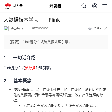
开发者
返
大数据技术学习——Flink
回
slx_share
2023/03/02
7.9k+
举
报
【摘要】 Flink是分布式流数据处理引擎。
1 一句话介绍
个
Flink
是分布式
流数据
处理引擎。
我
人
2 基本概念
我
的
主
流数据
(streams)
：连续事件产生的、连续的、随时间不断变
化的数据项。例如传感器每隔
5
秒测量一次，产生连续的数
我
的
开
页
据。
无界流：有定义流的开始，但没有定义流的结束。
我
的
开
发