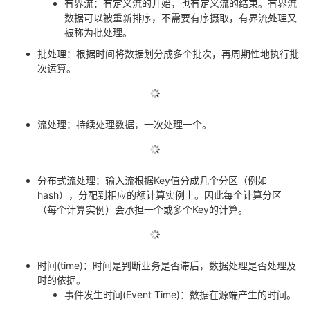
有界流：有定义流的开始，也有定义流的结束。有界流
数据可以被重新排序，不需要有序摄取，有界流处理又
的
Programs
发
者
被称为批处理。
批处理：根据时间将数据划分成多个批次，再周期性地执行批
支
者
我
次运算。
持
学
的
我
我
堂
博
的
我
流处理：持续处理数据，一次处理一个。
的
我
客
论
的
我
我
分布式流处理：输入流根据
Key
值分成几个分区（例如
技
的
坛
圈
的
我
的
我
hash
），分配到相应的额计算实例上。因此每个计算分区
（每个计算实例）会承担一个或多个
Key
的计算。
术
云
子
直
的
我
课
的
我
支
声
播
活
的
程
认
的
我
时间
(time)
：时间是判断业务是否滞后，数据处理是否处理及
时的依据。
持
建
动
关
证
实
的
事件发生时间
(Event Time)
：数据在源端产生的时间。