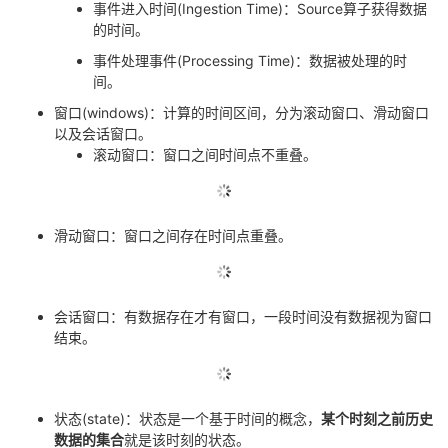
事件进入时间
(Ingestion Time)
：
Source
算子获得数据
议
注
验
收
的时间。
事件处理事件
(Processing Time)
：数据被处理的时
藏
间。
窗口
(windows)
：计算的时间区间，分为滚动窗口、滑动窗口
以及会话窗口。
滚动窗口：窗口之间时间点不重叠。
滑动窗口：窗口之间存在时间点重叠。
会话窗口：有数据存在才有窗口，一段时间没有数据视为窗口
结束。
状态
(state)
：状态是一个基于时间的概念，
某个时刻之前历史
数据的集合
就是该时刻的状态。