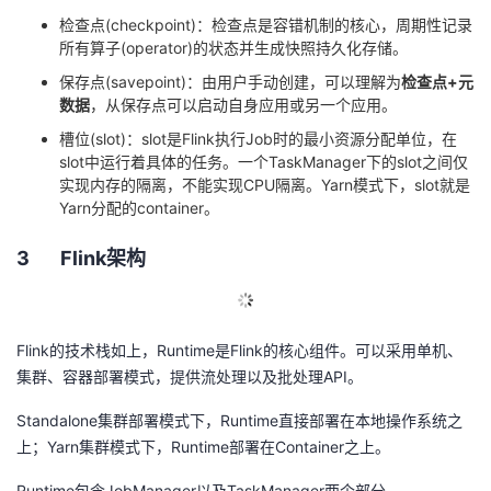
检查点
(checkpoint)
：检查点是容错机制的核心，周期性记录
所有算子
(operator)
的状态并生成快照持久化存储。
保存点
(savepoint)
：由用户手动创建，可以理解为
检查点
+
元
数据
，从保存点可以启动自身应用或另一个应用。
槽位
(slot)
：
slot
是
Flink
执行
Job
时的最小资源分配单位，在
slot
中运行着具体的任务。一个
TaskManager
下的
slot
之间仅
实现内存的隔离，不能实现
CPU
隔离。
Yarn
模式下，
slot
就是
Yarn
分配的
container
。
3
Flink
架构
Flink
的技术栈如上，
Runtime
是
Flink
的核心组件。可以采用单机、
集群、容器部署模式，提供流处理以及批处理
API
。
Standalone
集群部署模式下，
Runtime
直接部署在本地操作系统之
上；
Yarn
集群模式下，
Runtime
部署在
Container
之上。
Runtime
包含
JobManager
以及
TaskManager
两个部分。