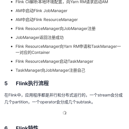
Flink Cli
解析本地环境配置，向
Yarn RM
请求启动
AM
AM
中启动
Flink JobManager
AM
中启动
Flink ResourceManager
Flink ResourceManager
向
JobManager
注册
JobManager
返回注册成功
Flink ResourceManager
向
Yarn RM
申请和
TaskManager
一
一对应的
Container
Flink ResourceManager
启动
TaskManager
TaskManager
向
JobManager
注册自己
5
Flink
执行流程
在
Flink
中，应用程序都是并行和分布式运行的，一个
stream
会分成
几个
partition
，一个
operator
会分成几个
subtask
。
6
Flink
特性