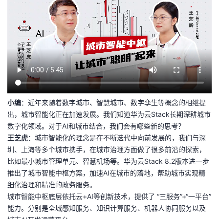
者
我
的
我
博
的
我
小编
：近年来随着数字城市、智慧城市、数字孪生等概念的相继提
客
论
的
我
出，城市智能化正在加速发展。我们知道华为云Stack长期深耕城市
数字化领域。对于AI和城市结合，我们会有哪些新的思考？
坛
圈
的
我
王芝虎
：城市智能化的理念是在不断迭代中向前发展的，我们与深
圳、上海等多个城市携手，在城市治理方面做了很多前沿的探索，
子
直
的
我
比如最小城市管理单元、智慧机场等。华为云Stack 8.2版本进一步
推出了城市智能中枢方案，加速AI在城市的落地，帮助城市实现精
我
播
活
的
细化治理和精准的政务服务。
城市智能中枢底层依托云+AI等创新技术，提供了 “三服务”+“一平台”
我
动
关
的
能力。分别是全域感知服务、知识计算服务、机器人协同服务以及