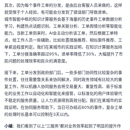
持
建
证
实
的
其次，因为每个事件工单的分发，是由后台客服人员来做的，这样
就受限于个人经验，有可能会分发到了错误部门导致退单。
议
验
收
城市智能中枢的知识计算服务会基于海量的历史事件工单数据分析
学习，构建热点话题识别、工单关联分析、工单舆情分析等智能化
藏
能力。当新工单到来时，AI会主动分析该工单，然后根据工单特
点，给工作人员一些辅助，比如处置措施推荐、相似案件推荐、工
单紧迫程度判定。我们在某城市的实践证明，在知识计算服务加持
下，工单分拨准确率超过95%，退单率降低了30%，大幅提升了市
民问题的处理效率和民众的满意度。
接下来，工单分发到政府部门后，一些多部门协同性比较复杂的事
件处置，往往需要靠关系来协同解决，同时政务领域有比较大的重
复工作，所以机器人协同服务会将交易量大、重复性高、易于标准
化的业务工作以自动化和智能化来接管，以标准化的用户体验替代
不稳定的服务质量，让人力资源得到高效分配。我们在某城市的实
践证明，在协同服务帮助下，当日可办结近80%的事件，复杂工单
的处理时长基本可以控制在3天以内。
小编
：我们看到了以上“三服务”都对业务效率起到了明显的提升作