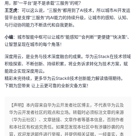
用，那“一平台”是不是承载“三服务”的呢？
王芝虎
：可以这么说，“三服务”都用到了AI技术，所以城市AI开发运
营平台是支撑“三服务”内AI能力的持续升级，让城市的感知、认知、
与行动协同能力不断迭代和自我更新。
小编
：城市智能中枢可以让城市“能感知”“会判断”“更便捷”“快决策”、
让智慧呈现在城市的每个角落！
深度用云，是业务与技术深度融合的成果。华为云Stack在技术领域
积极探索、不断创新、持续积累，将业务诉求转化为技术方案，赋
能政企实现深度用云。
精彩未完待续，更多华为云Stack8技术创新能力解读值得期待。
下期为您带来 让上云更可靠的全新灾备方案！
【声明】本内容来自华为云开发者社区博主，不代表华为云及
华为云开发者社区的观点和立场。转载时必须标注文章的来源
（华为云社区）、文章链接、文章作者等基本信息，否则作者
和本社区有权追究责任。如果您发现本社区中有涉嫌抄袭的内
容，欢迎发送邮件进行举报，并提供相关证据，一经查实，本