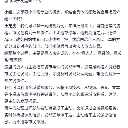
城市AI开发运营平台。
我
注
的
开
小编
：这是四个非常专业的概念，能结合具体的额政务应用场景介
绍一下吗？
的
Programs
发
王芝虎
：我们可以拿一网统管为例，来详细讨论下。当前通常的流
程，市民在看到一些事件，比如违章停车，违规变道之后。通过
支
者
App，政务网站或者市民热线去上报，然后由后台人员以工单的方
式分派到对应的部门，部门接单后再派执法人员去处置。
持
学
纵观整个过程，主要是靠人来完成的，存在“靠人力、靠经验、靠关
系”等问题
我
堂
这里的靠人力主要指在城市事件的发现环节，通常是网格人员或者
市民主动发现，主动上报，才能及时发现处理问题。难免会漏掉一
的
我
我
些关键事件。
我们可以利用全域感知服务，它基于AI技术，从视频、语音、文本
技
的
的
我
等多模态信息中提取关键事件，从而主动的掌握城市脉搏，更早、
更主动的发现问题。
术
云
课
的
我
事件的处理过程就从被动转变成了主动，比如通过全域感知服务，
实时分析摄像头信息，发现违章停车后，主动给车主发送挪位信
支
声
程
认
的
我
息，而不用等市民举报。