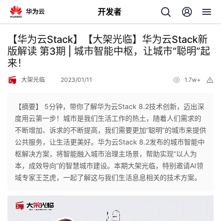
开发者
返
【华为云Stack】【大架光临】华为云Stack新
回
版解读 第3期 | 城市智能中枢，让城市“聪明”起
来！
大架光临
2023/01/11
1.7w+
举
报
【摘要】 5分钟，带你了解华为云Stack 8.2技术创新，迈出深
个
度用云第一步！城市是我们生活工作的热土，随着人们需求的
不断增加、诉求的不断提高，我们需要更加“聪明”的城市来提供
我
人
公共服务，让生活更美好。华为云Stack 8.2发布的城市智能中
枢解决方案，将智能融入城市治理主场景，帮助实现“以人为
的
主
本，成效导向”的智慧城市建设。本期大架光临，特别邀请AI领
域专家王芝虎，一起了解这与我们生活息息相关的技术方案。
开
页
发