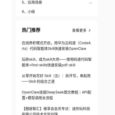
5、应用场景
6、小结
热门推荐
查看更多
在线养虾模式开启，用华为云码道（CodeA
rts）代码智能体Skill快速安装OpenClaw
玩转skill，成为skill大师——使用码道代码智
能体+find-skills快速安装pdf-skill
从零开始写好 Skill（五）：拆开写，串起用
——Skill 的组合之道
OpenClaw连接DeepSeek图文教程｜API配
置+模型调用全流程
【圈层智汇】维享会会员专访：迷你玩科技
有限公司技术总监刘琪