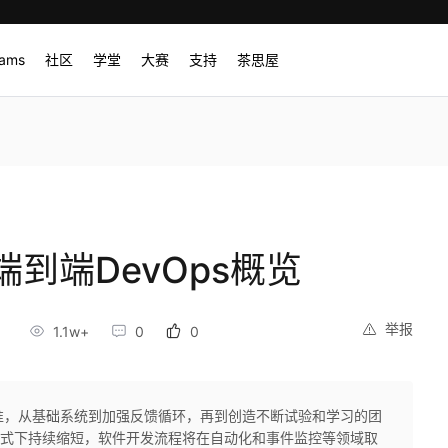
rams
社区
学堂
大赛
支持
茶思屋
到端DevOps概览
举报
9
1.1w+
0
0
标准，从基础系统到加强反馈循环，再到创造不断试验和学习的团
s模式下持续缩短，软件开发流程将在自动化和事件监控等领域取