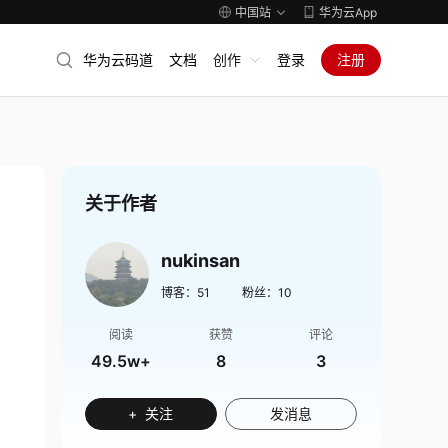
中国站
华为云App
华为云码道
文档
创作
登录
注册
关于作者
nukinsan
博客：
51
粉丝：
10
阅读
获赞
评论
49.5w+
8
3
+ 关注
发消息