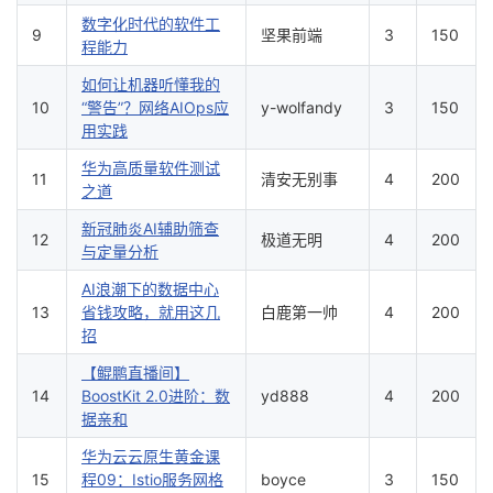
数字化时代的软件工
9
坚果前端
3
150
程能力
如何让机器听懂我的
10
“警告”？网络AIOps应
y-wolfandy
3
150
用实践
华为高质量软件测试
11
清安无别事
4
200
之道
新冠肺炎AI辅助筛查
12
极道无明
4
200
与定量分析
AI浪潮下的数据中心
13
省钱攻略，就用这几
白鹿第一帅
4
200
招
【鲲鹏直播间】
14
BoostKit 2.0进阶：数
yd888
4
200
据亲和
华为云云原生黄金课
15
程09：Istio服务网格
boyce
3
150