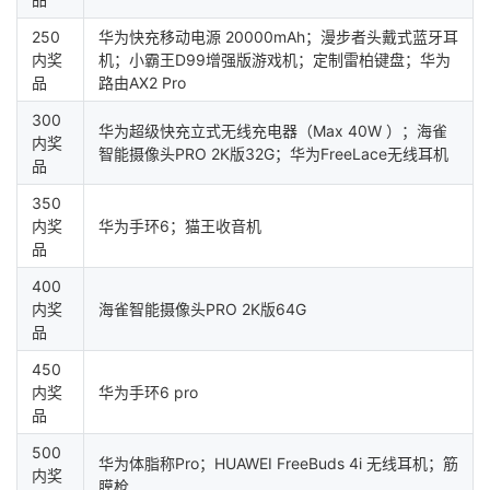
我
注
的
开
250
华为快充移动电源 20000mAh；漫步者头戴式蓝牙耳
内奖
机；小霸王D99增强版游戏机；定制雷柏键盘；华为
的
Programs
发
品
路由AX2 Pro
300
支
者
华为超级快充立式无线充电器（Max 40W ）；海雀
内奖
智能摄像头PRO 2K版32G；华为FreeLace无线耳机
品
持
学
350
内奖
华为手环6；猫王收音机
我
堂
品
400
的
我
我
内奖
海雀智能摄像头PRO 2K版64G
品
技
的
的
我
450
内奖
华为手环6 pro
术
云
课
的
我
品
支
声
程
认
的
我
500
华为体脂称Pro；HUAWEI FreeBuds 4i 无线耳机；筋
内奖
膜枪