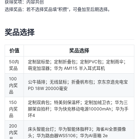
获得奖项：内容共创
选择奖品：若不选择奖品填“积攒”，可叠加至后期选择。
者
我
奖品选择
的
我
价值
奖品选择
博
的
我
50内
定制鼠标垫；定制折叠包；定制PVC包；定制雨伞；
奖品
萌宠加湿器；华为 AM115 半入耳式耳机
客
论
的
我
100
公牛插排；无线鼠标；折叠帆布包；京东京造充电宝
内奖
坛
圈
的
我
PD 18W 20000毫安
品
子
直
的
我
150
定制双肩包；特美刻保温杯；定制加绒卫衣；华为三
内奖
脚架自拍杆；华为快充移动电源10000mAh；华为手
我
播
活
的
品
环4
200
床头智能台灯；华为智能体脂秤3；海雀AI全景摄像
我
动
关
的
内奖
头；华为路由器WS5106；华为AI音箱 2e
品