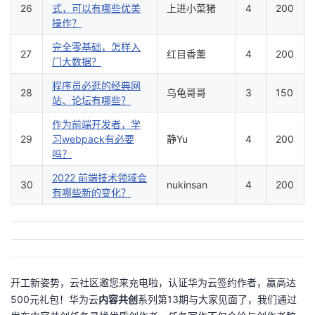
26
式，可以有哪些优美
上进小菜猪
4
200
操作？
完全零基础，怎样入
27
红目香薰
4
200
门大数据？
程序员必逛的经典网
28
乌龟哥哥
3
150
站、论坛有哪些？
作为前端开发者，学
29
习webpack有必要
静Yu
4
200
吗？
2022 前端技术领域会
30
nukinsan
4
200
有哪些新的变化？
开工新姿势，云社区邀您来充电啦，认证华为云签约作者，赢高达
500元礼包！华为云
内容共创
系列第13期与大家见面了，我们通过