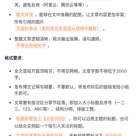
关，避免友商（阿里云、腾讯云等等）。
，能够在文中准确的配图，让文章内容更加丰富；
图文并茂
所有引用的图片
。
无版权争议（素材类任务直接从视频中截取）
整篇文章逻辑清晰，观点输出准确，语句通顺，
。
不得出现错别字
格式要求
：
全文首段开篇顶格写，不用空两格，文章字数不得低于2000
字。
发布博文记得写摘要，不要默认，将发布好后的链接发给小助
手即可。
文章要有层次区分章节段落，即加入大小标题及序号（一二
三、123、ABC等），结构分明，排版工整。
，你可以沿用主题的标题，也可
标题前要加上【云驻共创】
以结合实例起一个吸引人关注的标题。
，还有就是要标注下
。
文章结尾要有大致的总结
活动出处