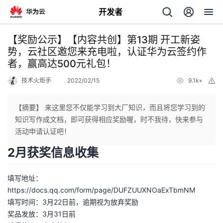
开发者
返
【奖励公示】【内容共创】第13期 开工新姿
回
势，云社区邀您来充电啦，认证华为云签约作
者，赢高达500元礼包！
技术火炬手
2022/02/15
9.1k+
举
报
【摘要】 来这里您不仅能学习到大厂知识，而且将您学习到的
个
知识写作成文档，即可获得相应奖励喔，时不我待，快来参与
活动申请认证吧！
我
人
2月获奖信息收集
的
主
填写地址：
https://docs.qq.com/form/page/DUFZUUXNOaExTbmNM
开
页
填写时间：3月22日前，逾期视为放弃奖励
奖品发放：3月31日前
发