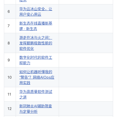
华为云冰山安全，让
6
用户安心用云
新生态在线直播新基
7
建 · 新生态
游走在冰与火之间：
8
发挥鲲鹏极致性能的
软件优化
数字化时代的软件工
9
程能力
如何让机器听懂我的
10
“警告”？网络AIOps应
用实践
华为高质量软件测试
11
之道
新冠肺炎AI辅助筛查
12
与定量分析