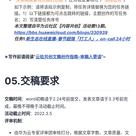
如下示例：请将该段示例复制，将任务详情替换为您的任务链
接。1）以下链接都为可点击跳转的链接，主题创作的写任务
名；2）写清楚任务序号
本文整理自华为云社区【内容共创】活动第13期。
https://bbs.huaweicloud.com/blogs/330939
任务1.
新生态在线直播-春节超强「打工人」，on-call 24小时
※写作前请阅读“
云驻共创文稿创作指南–审稿人寄语
”~
05.交稿要求
交稿时间
：word初稿请于2.24号前提交，发表文章请于3.3号前完
成，最晚不得晚于活动截止时间。
活动截止时间
：2022.3.5
评审机制
：
由华为云专家评审团审核打分，根据文章字数、文章质量、文