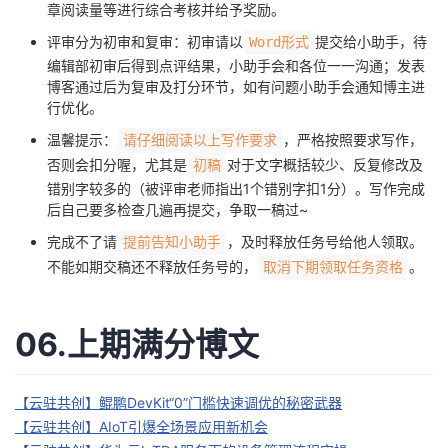
章阅读量等进行综合考核并给予奖励。
评审分为初审和复审：初审请以
提交给小助手，待
Word形式
编辑部初审后得到点评结果，小助手会和各位一一沟通；发表
博客通过后为复审及打分环节，如有问题小助手会通知博主进
行优化。
温馨提示：
，严格按照要求写作，
请仔细阅读以上写作要求
否则会扣分喔，尤其是
对于文字概括较少、反复修改及
初稿
错别字较多的（被评审老师指出1个错别字扣1分）。写作完成
后自己要多检查几遍再提交，争取一稿过~
完成不了请
，及时释放任务号给他人领取。
提前告知小助手
不能如期交稿还不释放任务号的，
。
取消下期领取任务资格
06.上期满分博文
【云驻共创】鲲鹏DevKit“0”门槛快速调优的秘密武器
【云驻共创】AIoT引爆全场景应用新机会