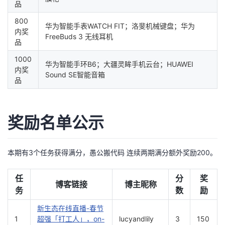
品
持
建
证
实
的
800
华为智能手表WATCH FIT；洛斐机械键盘；华为
议
验
收
内奖
FreeBuds 3 无线耳机
品
藏
1000
华为智能手环B6；大疆灵眸手机云台；HUAWEI
内奖
Sound SE智能音箱
品
奖励名单公示
本期有3个任务获得满分，愚公搬代码 连续两期满分额外奖励200。
任
分
奖
博客链接
博主昵称
务
数
励
新生态在线直播-春节
1
超强「打工人」，on-
lucyandlily
3
150