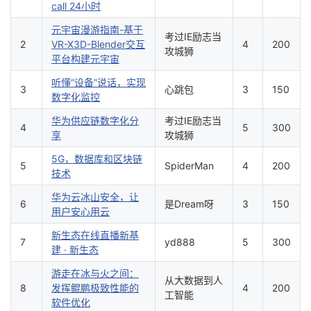
call 24小时
元宇宙漫游指南-基于
考过IE励志当
2
VR-X3D-Blender交互
4
200
攻城狮
平台构建元宇宙
听懂“设备”说话，实现
3
心跳包
3
150
数字化监控
华为供应链数字化分
考过IE励志当
4
5
300
享
攻城狮
5G，数据库和区块链
5
SpiderMan
4
200
技术
华为云冰山安全，让
6
是Dream呀
3
150
用户安心用云
新生态在线直播新基
7
yd888
5
300
建 · 新生态
游走在冰与火之间：
从大数据到人
8
发挥鲲鹏极致性能的
4
200
工智能
软件优化