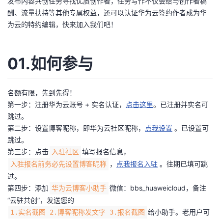
发布内容共创任务寻找优质创作者，任务写作不仅会给与创作者稿
酬、流量扶持等其他专属权益，还可以认证华为云签约作者成为华
为云的特约编辑，快来加入我们吧！
01.如何参与
名额有限，先到先得！
第一步：注册华为云账号 + 实名认证，
点击这里
。已注册并实名可
跳过。
第二步：设置博客昵称，即华为云社区昵称，
点我设置
。已设置可
跳过。
第三步：点击
填写报名信息，
入驻社区
，
点我报名入驻
。往期已填可跳
入驻报名前务必先设置博客昵称
过。
第四步：添加
微信：bbs_huaweicloud，备注
华为云博客小助手
“云驻共创”，发送您的
给小助手。老用户可
1.实名截图 2.博客昵称发文字 3.报名截图