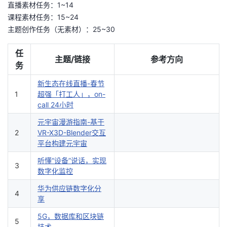
直播素材任务：1~14
课程素材任务：15~24
主题创作任务（无素材）：25~30
任
主题/链接
参考方向
务
新生态在线直播-春节
1
超强「打工人」，on-
call 24小时
元宇宙漫游指南-基于
2
VR-X3D-Blender交互
平台构建元宇宙
听懂“设备”说话，实现
3
数字化监控
华为供应链数字化分
4
享
5G，数据库和区块链
5
技术