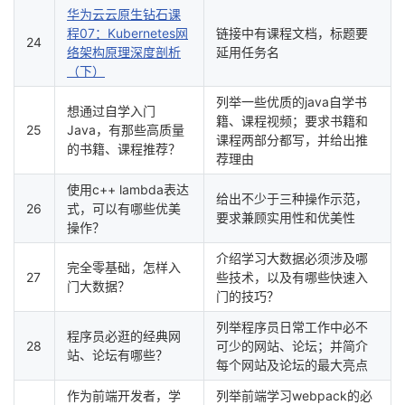
华为云云原生钻石课
程07：Kubernetes网
链接中有课程文档，标题要
24
络架构原理深度剖析
延用任务名
（下）
列举一些优质的java自学书
想通过自学入门
籍、课程视频；要求书籍和
25
Java，有那些高质量
课程两部分都写，并给出推
的书籍、课程推荐？
荐理由
使用c++ lambda表达
给出不少于三种操作示范，
26
式，可以有哪些优美
要求兼顾实用性和优美性
操作？
介绍学习大数据必须涉及哪
完全零基础，怎样入
27
些技术，以及有哪些快速入
门大数据？
门的技巧？
列举程序员日常工作中必不
程序员必逛的经典网
28
可少的网站、论坛；并简介
站、论坛有哪些？
每个网站及论坛的最大亮点
作为前端开发者，学
列举前端学习webpack的必