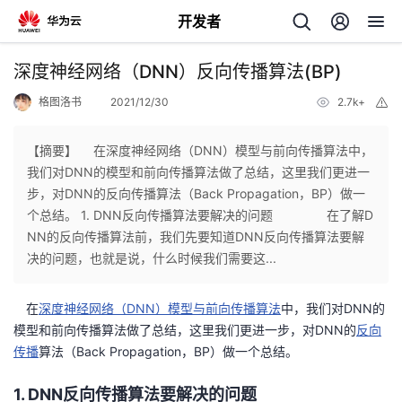
开发者
返
深度神经网络（DNN）反向传播算法(BP)
回
格图洛书
2021/12/30
2.7k+
举
报
【摘要】 在深度神经网络（DNN）模型与前向传播算法中，
我们对DNN的模型和前向传播算法做了总结，这里我们更进一
步，对DNN的反向传播算法（Back Propagation，BP）做一
个
个总结。 1. DNN反向传播算法要解决的问题 在了解D
NN的反向传播算法前，我们先要知道DNN反向传播算法要解
我
人
决的问题，也就是说，什么时候我们需要这...
的
主
在
深度神经网络（DNN）模型与前向传播算法
中，我们对DNN的
模型和前向传播算法做了总结，这里我们更进一步，对DNN的
反向
开
页
传播
算法（Back Propagation，BP）做一个总结。
发
1. DNN反向传播算法要解决的问题