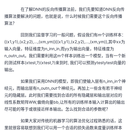
在了解DNN的反向传播算法前，我们先要知道DNN反向传
者
播算法要解决的问题，也就是说，什么时候我们需要这个反向传播
算法？
我
回到我们监督学习的一般问题，假设我们有m个训练样本：
的
我
{(x1,y1),(x2,y2),...,(xm,ym)}{(x1,y1),(x2,y2),...,(xm,ym)},其中xx为
输入向量，特征维度为n_inn_in,而yy为输出向量，特征维度为
博
的
我
n_outn_out。我们需要利用这m个样本训练出一个模型，当有一个新
的测试样本(xtest,?)(xtest,?)来到时, 我们可以预测ytestytest向量的
客
论
的
我
输出。
坛
圈
的
我
如果我们采用DNN的模型，即我们使输入层有n_inn_in个神
经元，而输出层有n_outn_out个神经元。再加上一些含有若干神经
子
直
的
我
元的隐藏层。此时我们需要找到合适的所有隐藏层和输出层对应的
线性系数矩阵WW,偏倚向量bb,让所有的训练样本输入计算出的输出
我
播
活
的
尽可能的等于或很接近样本输出。怎么找到合适的参数呢？
如果大家对传统的机器学习的算法优化过程熟悉的话，这
我
动
关
的
里就很容易联想到我们可以用一个合适的损失函数来度量训练样本