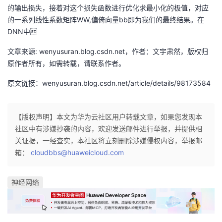
的输出损失，接着对这个损失函数进行优化求最小化的极值，对应
我
注
的
开
的一系列线性系数矩阵WW,偏倚向量bb即为我们的最终结果。在
DNN中
的
Programs
发
文章来源: wenyusuran.blog.csdn.net，作者：文宇肃然，版权归
支
者
原作者所有，如需转载，请联系作者。
持
原文链接：wenyusuran.blog.csdn.net/article/details/98173584
学
我
堂
【版权声明】本文为华为云社区用户转载文章，如果您发现本
社区中有涉嫌抄袭的内容，欢迎发送邮件进行举报，并提供相
的
我
我
关证据，一经查实，本社区将立刻删除涉嫌侵权内容，举报邮
箱：
cloudbbs@huaweicloud.com
技
的
的
我
术
云
课
的
我
神经网络
支
声
程
认
的
我