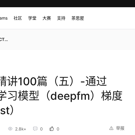
rams
社区
学堂
大赛
支持
茶思屋
ost）
讲100篇（五）-通过
学习模型（deepfm）梯度
st）
举报
2.8k+
0
0