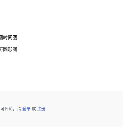
半圆时间图
日历圆形图
后可评论，请
登录
或
注册