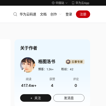
中国站
华为云App
华为云码道
文档
创作
登录
注册
关于作者
格图洛书
博客：
1.3k+
粉丝：
42
阅读
获赞
评论
417.4w+
4
0
+ 关注
发消息