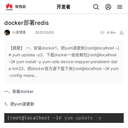
开发者
返
docker部署redis
回
小源博客
2021/10/05
4.4k+
举
报
【摘要】 一、安装docker1、把yum源更新[root@localhost ~]
# yum update -y2、下载docker一些依赖包[root@localhost
~]# yum install -y yum-utils device-mapper-persistent-dat
个
a lvm23、把docker官方源下载下来[root@localhost ~]# yum
-config-mana...
我
人
一、安装docker
的
主
1、把yum源更新
开
页
[
root@localhost ~
]
# yum update -y
发