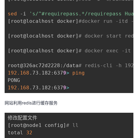
sed
 -i 
's/^#requirepass.*/requirepass Huaw
[
root@localhost docker
]
#docker run -itd -
[
root@localhost docker
]
# docker start red
[
root@localhost docker
]
# docker exec -it 
root@326ac72d2228:/data
# redis-cli -h 192
192.168
.73.182:637
9
>
ping
192.168
.73.182:637
9
>
网站利用redis进行缓存服务
[
root@node1 config
]
# ll
total 
32