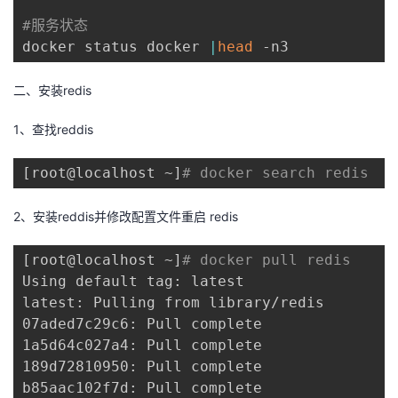
持
建
证
实
的
#服务状态
docker status docker 
|
head
议
验
收
二、安装redis
藏
1、查找reddis
[
root@localhost ~
]
# docker search redis
2、安装reddis并修改配置文件重启 redis
[
root@localhost ~
]
# docker pull redis     
Using default tag: latest

latest: Pulling from library/redis

07aded7c29c6: Pull complete 

1a5d64c027a4: Pull complete 

189d72810950: Pull complete 

b85aac102f7d: Pull complete 
