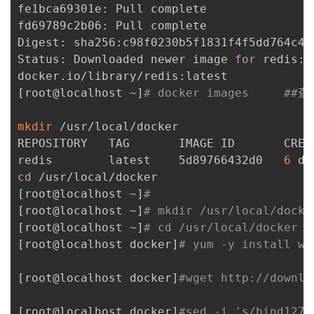
fe1bca69301e: Pull complete 

fd69789c2b06: Pull complete 

Digest: sha256:c98f0230b5f1831f4f5dd764c4e
Status: Downloaded newer image 
for
 redis:l
[
root@localhost ~
]
# docker images     #
mkdir
 /usr/local/docker

REPOSITORY   TAG       IMAGE ID       CREAT
redis        latest    5d89766432d0   
6
cd
[
root@localhost ~
]
# 
[
root@localhost ~
]
# mkdir /usr/local/docke
[
root@localhost ~
]
# cd /usr/local/docker
[
root@localhost docker
]
# yum -y install wg
[
root@localhost docker
]
#wget http://downl
[
root@localhost docker
]
#sed -i 's/bind127