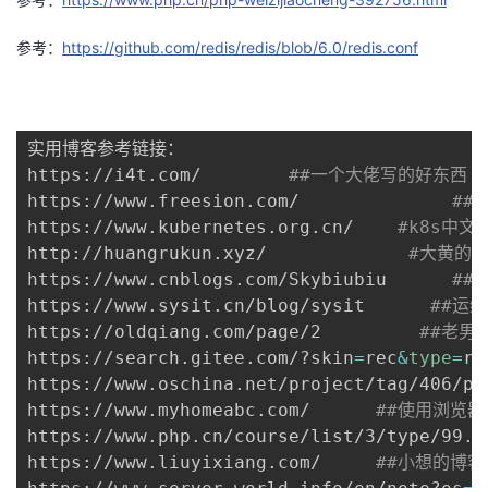
参考：
https://github.com/redis/redis/blob/6.0/redis.conf
实用博客参考链接：

https://i4t.com/        
##一个大佬写的好东西
https://www.freesion.com/              
##
https://www.kubernetes.org.cn/    
#k8s中文
http://huangrukun.xyz/             
#大黄的
https://www.cnblogs.com/Skybiubiu      
##
https://www.sysit.cn/blog/sysit      
##运
https://oldqiang.com/page/2         
##老男
https://search.gitee.com/?skin
=
rec
&
type
=
re
https://www.oschina.net/project/tag/406/pa
https://www.myhomeabc.com/      
##使用浏览器
https://www.php.cn/course/list/3/type/99.h
https://www.liuyixiang.com/     
##小想的博客