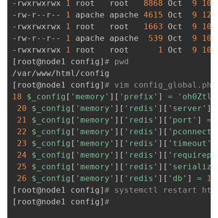
-rwxrwxrwx 
1
 root   root   
8868
 Oct  
9
10
:
-rw-r--r-- 
1
 apache apache 
4615
 Oct  
9
12
:
-rwxrwxrwx 
1
 root   root   
1663
 Oct  
9
10
:
-rw-r--r-- 
1
 apache apache  
539
 Oct  
9
10
:
-rwxrwxrwx 
1
 root   root      
1
 Oct  
9
10
[
root@node1 config
]
# pwd
[
root@node1 config
]
# vim config_global.php
18
$_config
[
'memory'
]
[
'prefix'
]
=
'oh0Ztl_
20
$_config
[
'memory'
]
[
'redis'
]
[
'server'
]
21
$_config
[
'memory'
]
[
'redis'
]
[
'port'
]
=
22
$_config
[
'memory'
]
[
'redis'
]
[
'pconnect'
23
$_config
[
'memory'
]
[
'redis'
]
[
'timeout'
]
24
$_config
[
'memory'
]
[
'redis'
]
[
'requirepa
25
$_config
[
'memory'
]
[
'redis'
]
[
'serialize
26
$_config
[
'memory'
]
[
'redis'
]
[
'db'
]
=
1
;
[
root@node1 config
]
# systemctl restart htt
[
root@node1 config
]
# 