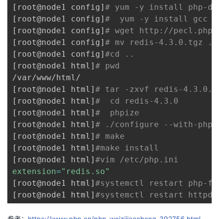
[
root@node1 config
]
# yum -y install php-de
[
root@node1 config
]
#  yum -y install gcc m
[
root@node1 config
]
# wget http://pecl.php.
[
root@node1 config
]
# mv redis-4.3.0.tgz ..
[
root@node1 config
]
#cd ..
[
root@node1 html
]
# pwd
[
root@node1 html
]
# tar -zxvf redis-4.3.0.t
[
root@node1 html
]
#  cd redis-4.3.0
[
root@node1 html
]
#  phpize
[
root@node1 html
]
# ./configure --with-php
[
root@node1 html
]
# make
[
root@node1 html
]
#make install
[
root@node1 html
]
#vim /etc/php.ini 
extension
=
"redis.so"
[
root@node1 html
]
#systemctl restart php-fp
[
root@node1 html
]
#systemctl restart httpd
参考：
https://www.php.cn/php-weizijiaocheng-392756.html