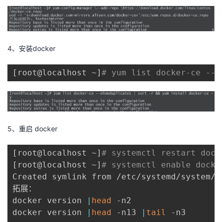
我
注
的
开
的
Programs
发
4、安装docker
支
者
[
root@localhost ~
]
# yum list docker-ce --s
持
学
我
堂
5、重启 docker
的
我
我
[
root@localhost ~
]
# systemctl restart dock
技
的
的
我
[
root@localhost ~
]
# systemctl enable docke
Created symlink from /etc/systemd/system/m
术
云
课
的
我
拓展：

docker version 
|
head
 -n2

支
声
程
认
的
我
docker version 
|
head
 -n13 
|
tail
 -n3
