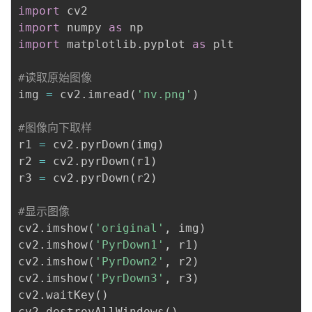
import
import
 numpy 
as
import
 matplotlib
.
pyplot 
as
 plt

#读取原始图像
img 
=
 cv2
.
imread
(
'nv.png'
)
#图像向下取样
r1 
=
 cv2
.
pyrDown
(
img
)
r2 
=
 cv2
.
pyrDown
(
r1
)
r3 
=
 cv2
.
pyrDown
(
r2
)
#显示图像
cv2
.
imshow
(
'original'
,
 img
)
cv2
.
imshow
(
'PyrDown1'
,
 r1
)
cv2
.
imshow
(
'PyrDown2'
,
 r2
)
cv2
.
imshow
(
'PyrDown3'
,
 r3
)
cv2
.
waitKey
(
)
cv2
.
destroyAllWindows
(
)