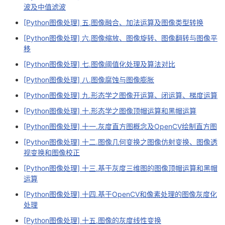
波及中值滤波
议
注
验
收
[Python图像处理] 五.图像融合、加法运算及图像类型转换
藏
[Python图像处理] 六.图像缩放、图像旋转、图像翻转与图像平
移
[Python图像处理] 七.图像阈值化处理及算法对比
[Python图像处理] 八.图像腐蚀与图像膨胀
[Python图像处理] 九.形态学之图像开运算、闭运算、梯度运算
[Python图像处理] 十.形态学之图像顶帽运算和黑帽运算
[Python图像处理] 十一.灰度直方图概念及OpenCV绘制直方图
[Python图像处理] 十二.图像几何变换之图像仿射变换、图像透
视变换和图像校正
[Python图像处理] 十三.基于灰度三维图的图像顶帽运算和黑帽
运算
[Python图像处理] 十四.基于OpenCV和像素处理的图像灰度化
处理
[Python图像处理] 十五.图像的灰度线性变换