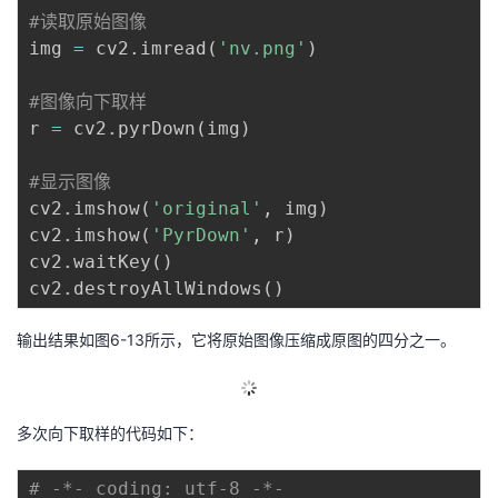
#读取原始图像
img 
=
 cv2
.
imread
(
'nv.png'
)
#图像向下取样
r 
=
 cv2
.
pyrDown
(
img
)
#显示图像
cv2
.
imshow
(
'original'
,
 img
)
cv2
.
imshow
(
'PyrDown'
,
 r
)
cv2
.
waitKey
(
)
cv2
.
destroyAllWindows
(
)
输出结果如图6-13所示，它将原始图像压缩成原图的四分之一。
多次向下取样的代码如下：
# -*- coding: utf-8 -*-