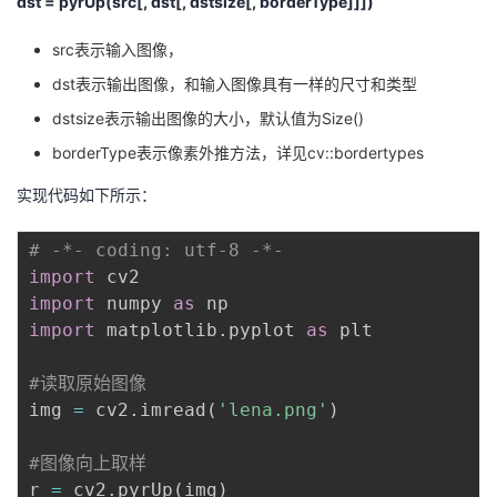
dst = pyrUp(src[, dst[, dstsize[, borderType]]])
src表示输入图像，
dst表示输出图像，和输入图像具有一样的尺寸和类型
dstsize表示输出图像的大小，默认值为Size()
borderType表示像素外推方法，详见cv::bordertypes
实现代码如下所示：
# -*- coding: utf-8 -*-
import
import
 numpy 
as
import
 matplotlib
.
pyplot 
as
 plt

#读取原始图像
img 
=
 cv2
.
imread
(
'lena.png'
)
#图像向上取样
r 
=
 cv2
.
pyrUp
(
img
)