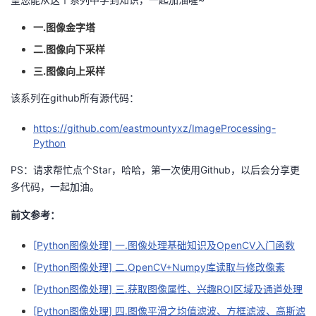
的
Programs
发
者
一.图像金字塔
二.图像向下采样
支
者
我
三.图像向上采样
持
学
的
我
该系列在github所有源代码：
我
堂
博
的
我
https://github.com/eastmountyxz/ImageProcessing-
Python
的
我
客
论
的
我
我
PS：请求帮忙点个Star，哈哈，第一次使用Github，以后会分享更
多代码，一起加油。
技
的
坛
圈
的
我
的
我
前文参考：
术
云
子
直
的
我
课
的
我
[Python图像处理] 一.图像处理基础知识及OpenCV入门函数
支
声
播
活
的
程
认
的
我
[Python图像处理] 二.OpenCV+Numpy库读取与修改像素
[Python图像处理] 三.获取图像属性、兴趣ROI区域及通道处理
持
建
动
关
证
实
的
[Python图像处理] 四.图像平滑之均值滤波、方框滤波、高斯滤