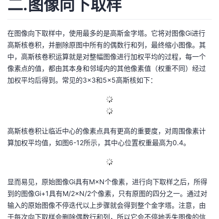
二.图像向下取样
在图像向下取样中，使用最多的是高斯金字塔。它将对图像Gi进行
高斯核卷积，并删除原图中所有的偶数行和列，最终缩小图像。其
中，高斯核卷积运算就是对整幅图像进行加权平均的过程，每一个
像素点的值，都由其本身和邻域内的其他像素值（权重不同）经过
加权平均后得到。常见的3×3和5×5高斯核如下：
高斯核卷积让临近中心的像素点具有更高的重要度，对周围像素计
算加权平均值，如图6-12所示，其中心位置权重最高为0.4。
显而易见，原始图像Gi具有M×N个像素，进行向下取样之后，所得
到的图像Gi+1具有M/2×N/2个像素，只有原图的四分之一。通过对
输入的原始图像不停迭代以上步骤就会得到整个金字塔。注意，由
于每次向下取样会删除偶数行和列，所以它会不停地丢失图像的信