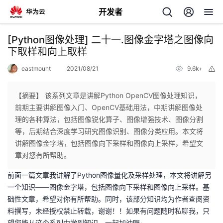
开发者
返
[Python图像处理] 二十一.图像金字塔之图像向
回
下取样和向上取样
eastmount
2021/08/21
9.6k+
举
报
【摘要】 该系列文章是讲解Python OpenCV图像处理知识，
前期主要讲解图像入门、OpenCV基础用法，中期讲解图像处
个
理的各种算法，包括图像锐化算子、图像增强技术、图像分割
等，后期结合深度学习研究图像识别、图像分类应用。本文将
我
人
讲解图像金字塔，包括图像向下采样和图像向上采样，希望文
章对您有所帮助。
我
的
主
前面一篇文章我讲解了Python图像量化及采样处理，本文将讲解另
一个知识——图像金字塔，包括图像向下采样和图像向上采样。基
我
的
开
页
础性文章，希望对你有所帮助。同时，该部分知识均为作者查阅资
料撰写，未经授权禁止转载，谢谢！！如果有问题随时私聊我，只
我
的
开
发
望您能从这个系列中学到知识，一起加油喔~