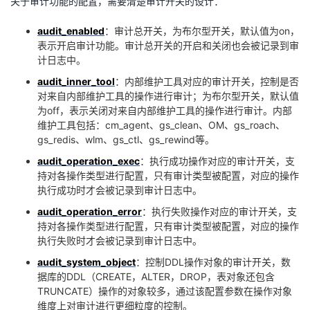
关于审计功能的配置，需要清楚审计开关的设计：
者
audit_enabled
：审计总开关，为布尔型开关，默认值为
on
，
表示开启审计功能。审计总开关的开启和关闭也会被记录到审
我
计日志中。
audit_inner_tool
：内部维护工具对应的审计开关，控制是否
的
我
对来自内部维护工具的操作进行审计；为布尔型开关，默认值
为
off
，表示关闭对来自内部维护工具的操作进行审计。内部
博
的
我
维护工具包括：
cm_agent
、
gs_clean
、
OM
、
gs_roach
、
gs_redis
、
wlm
、
gs_ctl
、
gs_rewind
等。
客
论
的
我
audit_operation_exec
：执行成功操作对应的审计开关
，支
持对各操作类型进行配置，只有审计类型被配置，对应的操作
执行成功时才会被记录到审计日志中。
坛
圈
的
我
audit_operation_error
：执行失败操作对应的审计开关，支
子
直
的
我
持对各操作类型进行配置，只有审计类型被配置，对应的操作
执行失败时才会被记录到审计日志中。
我
播
活
的
audit_system_object
：控制
DDL
操作对象的审计开关，数
据库的
DDL
（
CREATE
，
ALTER
，
DROP
，表对象还包含
我
动
关
的
TRUNCATE
）操作的对象较多，通过该配置参数在操作对象
维度上对审计进行更细粒度的控制。