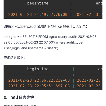
         begintime         
|
          endt
--
--
--
--
--
--
--
--
--
--
--
--
--
-
+
--
--
--
--
--
--
--
2021
-
02
-
23
21
:
49
:
57.76
+
08
|
2021
-
02
-
23
21
调用
pgxc_query_audit
查看所有
CN
节点的审计日志记录：
postgres=# SELECT * FROM pgxc_query_audit('2021-02-23
22:05:00','2021-02-23 22:07:00') where audit_type =
'user_login' and username = 'user1';
查询结果如下：
         begintime          
|
          end
--
--
--
--
--
--
--
--
--
--
--
--
--
--
+
--
--
--
--
--
--
-
2021
-
02
-
23
22
:
06
:
22.219
+
08
|
2021
-
02
-
23
2
2021
-
02
-
23
22
:
05
:
51.697
+
08
|
2021
-
02
-
23
2
3. 审计日志维护