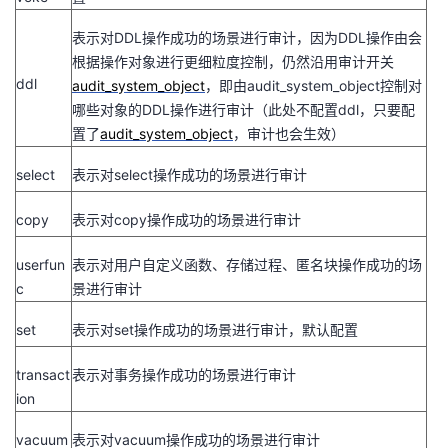
表示对
DDL
操作成功的场景进行审计，因为
DDL
操作由会
根据操作对象进行更细粒度控制，仍然沿用审计开关
ddl
audit_system_object
，即由
audit_system_object
控制对
哪些对象的
DDL
操作进行审计（此处不配置
ddl
，只要配
置了
audit_system_object
，审计也会生效）
select
表示对
select
操作成功的场景进行审计
copy
表示对
copy
操作成功的场景进行审计
userfun
表示对用户自定义函数、存储过程、匿名块操作成功的场
c
景进行审计
set
表示对
set
操作成功的场景进行审计，默认配置
transact
表示对事务操作成功的场景进行审计
ion
vacuum
表示对
vacuum
操作成功的场景进行审计