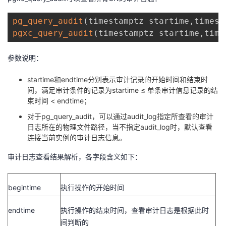
pg_query_audit
(
timestamptz startime
,
timest
pgxc_query_audit
(
timestamptz startime
,
time
参数说明：
startime
和
endtime
分别表示审计记录的开始时间和结束时
间，满足审计条件的记录为
startime
≤ 单条审计信息记录的结
束时间
< endtime
；
对于
pg_query_audit
，可以通过
audit_log
指定所查看的审计
日志所在的物理文件路径，当不指定
audit_log
时，默认查看
连接当前实例的审计日志信息。
审计日志查看结果解析，各字段含义如下：
begintime
执行操作的开始时间
endtime
执行操作的结束时间，查看审计日志是根据此时
间判断的