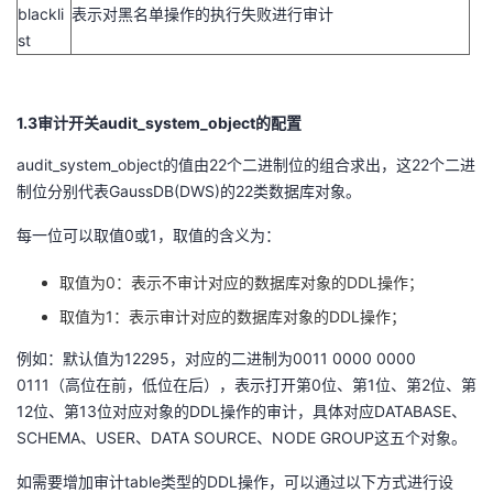
blackli
表示对黑名单操作的执行失败进行审计
st
1.3审计开关
audit_system_object
的配置
audit_system_object
的值由
22
个二进制位的组合求出，这
22
个二进
制位分别代表
GaussDB(DWS)
的
22
类数据库对象。
每一位可以取值
0
或
1
，取值的含义为：
取值为
0
：表示不审计对应的数据库对象的
DDL
操作；
取值为
1
：表示审计对应的数据库对象的
DDL
操作；
例如：默认值为
12295
，对应的二进制为
0011 0000 0000
0111
（高位在前，低位在后），表示打开第
0
位、第
1
位、第
2
位、第
12
位、第
13
位对应对象的
DDL
操作的审计，具体对应
DATABASE
、
SCHEMA
、
USER
、
DATA SOURCE
、
NODE GROUP
这五个对象。
如需要增加审计
table
类型的
DDL
操作，可以通过以下方式进行设