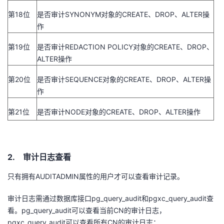
第
18
位
是否审计
SYNONYM
对象的
CREATE
、
DROP
、
ALTER
操
作
第
19
位
是否审计
REDACTION POLICY
对象的
CREATE
、
DROP
、
ALTER
操作
第
20
位
是否审计
SEQUENCE
对象的
CREATE
、
DROP
、
ALTER
操
作
第
21
位
是否审计
NODE
对象的
CREATE
、
DROP
、
ALTER
操作
2. 审计日志查看
只有拥有
AUDITADMIN
属性的用户才可以查看审计记录。
审计日志需通过数据库接口pg_query_audit和pgxc_query_audit查
看。
pg_query_audit
可以查看当前
CN
的审计日志，
pgxc_query_audit
可以查看所有
CN
的审计日志：