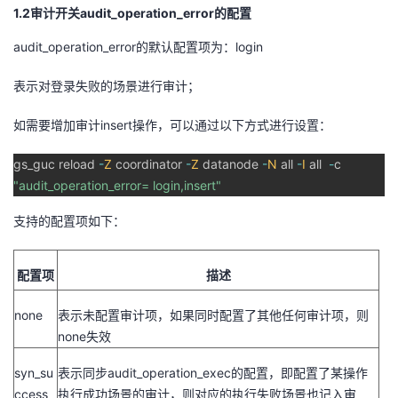
1.2审计开关
audit_operation_error
的配置
audit_operation_error
的默认配置项为：
login
表示对登录失败的场景进行审计；
如需要增加审计
insert
操作，可以通过以下方式进行设置：
gs_guc reload
-
Z
coordinator
-
Z
datanode
-
N
all
-
I
all
-
c
"audit_operation_error=
login,insert"
支持的配置项如下：
配置项
描述
none
表示未配置审计项，如果同时配置了其他任何审计项，则
none
失效
syn_su
表示同步
audit_operation_exec
的配置，即配置了某操作
ccess
执行成功场景的审计，则对应的执行失败场景也记入审