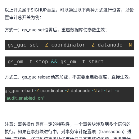
我
注
的
开
以上开关属于
SIGHUP
类型，可以通过以下两种方式进行设置，以设
置审计总开关为例：
的
Programs
发
方式一：
gs_guc set
设置后，重启数据库使参数生效；
支
者
gs_guc set 
-
Z
 coordinator 
-
Z
 datanode 
-
N
 a
持
学
gs_om 
-
t stop 
&&
 gs_om 
-
t start
我
堂
方式二：
gs_guc reload
动态加载，不需要重启数据库，直接生效。
的
我
我
gs_guc reload
-
Z
coordinator
-
Z
datanode
-
N
all
-
I
all
-
c
技
的
"audit_enabled=on"
的
我
术
云
课
的
我
注意：
事务操作具有一定的特殊性，一个事务块涉及到多个语句的
支
声
程
认
的
我
执行。如果在事务块进行中，对事务审计配置项（
transaction
）进
行动态修改，将导致该事务块的审计记录不完整的问题。事务审计