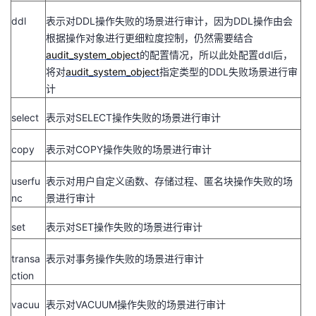
ddl
表示对
DDL
操作失败的场景进行审计，因为
DDL
操作由会
根据操作对象进行更细粒度控制，仍然需要结合
audit_system_object
的配置情况，所以此处配置
ddl
后，
将对
audit_system_object
指定类型的
DDL
失败场景进行审
计
select
表示对
SELECT
操作失败的场景进行审计
copy
表示对
COPY
操作失败的场景进行审计
userfu
表示对用户自定义函数、存储过程、匿名块操作失败的场
nc
景进行审计
set
表示对
SET
操作失败的场景进行审计
transa
表示对事务操作失败的场景进行审计
ction
vacuu
表示对
VACUUM
操作失败的场景进行审计