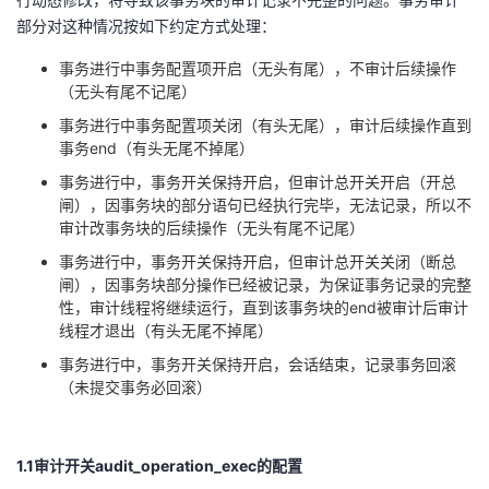
持
建
证
实
的
部分对这种情况按如下约定方式处理：
议
验
收
事务进行中事务配置项开启（无头有尾），不审计后续操作
（无头有尾不记尾）
藏
事务进行中事务配置项关闭（有头无尾），审计后续操作直到
事务
end
（有头无尾不掉尾）
事务进行中，事务开关保持开启，但审计总开关开启（开总
闸），因事务块的部分语句已经执行完毕，无法记录，所以不
审计改事务块的后续操作（无头有尾不记尾）
事务进行中，事务开关保持开启，但审计总开关关闭（断总
闸），因事务块部分操作已经被记录，为保证事务记录的完整
性，审计线程将继续运行，直到该事务块的end被审计后审计
线程才退出（有头无尾不掉尾）
事务进行中，事务开关保持开启，会话结束，记录事务回滚
（未提交事务必回滚）
1.1审计开关
audit_operation_exec
的配置