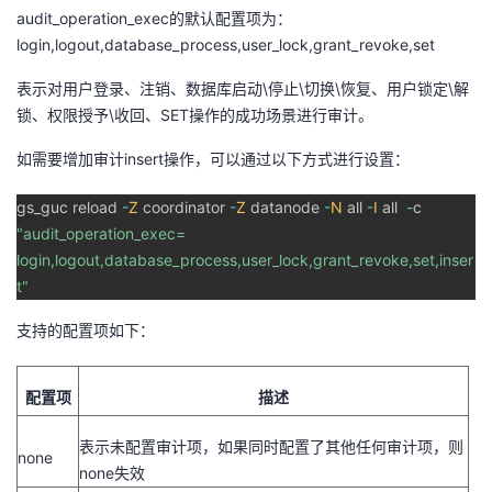
audit_operation_exec
的默认配置项为：
login,logout,database_process,user_lock,grant_revoke,set
表示对用户登录、注销、数据库启动
\
停止
\
切换
\
恢复、用户锁定
\
解
锁、权限授予
\
收回、
SET
操作的成功场景进行审计。
如需要增加审计
insert
操作，可以通过以下方式进行设置：
gs_guc reload
-
Z
coordinator
-
Z
datanode
-
N
all
-
I
all
-
c
"audit_operation_exec=
login,logout,database_process,user_lock,grant_revoke,set,inser
t"
支持的配置项如下：
配置项
描述
表示未配置审计项，如果同时配置了其他任何审计项，则
none
none
失效