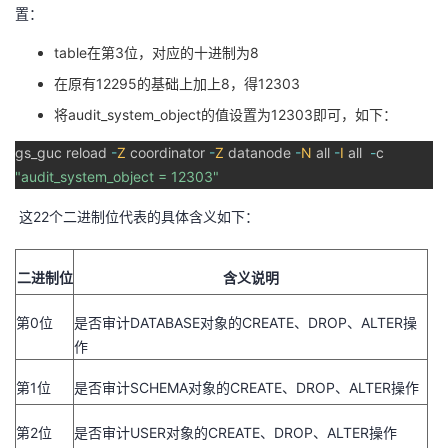
置：
table
在第
3
位，对应的十进制为
8
在原有
12295
的基础上加上
8
，得
12303
将
audit_system_object
的值设置为
12303
即可，如下：
gs_guc reload
-
Z
coordinator
-
Z
datanode
-
N
all
-
I
all
-
c
"audit_system_object =
12303"
这
22
个二进制位代表的具体含义如下：
二进制位
含义说明
第
0
位
是否审计
DATABASE
对象的
CREATE
、
DROP
、
ALTER
操
作
第
1
位
是否审计
SCHEMA
对象的
CREATE
、
DROP
、
ALTER
操作
第
2
位
是否审计
USER
对象的
CREATE
、
DROP
、
ALTER
操作