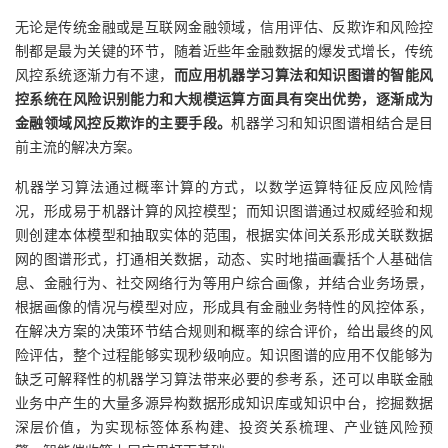
无论是传统金融或是互联网金融领域，信用评估、反欺诈和风险控
制都是最为关键的环节，
随着近些年金融数据的爆发式增长，传统
风控系统逐渐力有不逮，
而应用机器学习算法和知识图谱的智能风
控系统在风险识别能力和大规模运算方面具有突出优势，逐渐成为
金融领域风控反欺诈的主要手段。
机器学习和知识图谱相结合是目
前主流的解决方案。
机器学习算法通过概率计算的方式，以数学运算特征反应风险情
况，形成易于机器计算的风控模型；而知识图谱通过权威经验和规
则创建本体模型和抽取实体的范围，根据实体间关系形成关联数据
网的图谱形式，打通相关数据，动态、实时地描画囊括个人基础信
息、金融行为、社交网络行为等用户综合画像，并结合业务场景，
根据画像的情况与模型对应，形成具有金融业务特性的风控体系，
在解决方案的决策环节结合规则和概率的综合评价，给出最终的风
险评估，整个过程能够实现秒级响应。知识图谱的应用不仅能够为
缺乏可解释性的机器学习算法带来必要的参考系，还可以串联金融
业务中产生的大量多源异构数据形成知识库或知识中台，挖掘数据
深层价值，为实现标签体系构建、投资关系梳理、产业链风险预