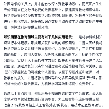
外围需求的工具上，并未能有效深入到教学场景中，而真正产生生
产价值建立在充分且必要的数据基础上，搭建贯穿教材知识体系、
教学资源管理和受教育者学习轨迹的知识图谱，将教与学的全过程
进行可视化展现，使静态知识点数据与动态教学活动的数据产生关
联，为算法利用提供支撑环境。
知识图谱在教育领域主要有以下几种应用场景：
一是将学科教材知
识进行本体建模，形成可关联性查询的知识网络；二是以图结构将
教学资源以及关系进行语义化组织，以便合理调用；三是在知识图
谱的基础上，应用大数据、AI等技术形成面向学习目标的个性化学
习路径，实现千人千面的教学方案；四是面对受教育者搭建个人知
识图谱，通过对其知识点学习进度和考试反馈数据的实时关联，形
成知识掌握状态的可视化个人画像，以至于习题推送和老师一对一
教学有的放矢；五是将教育领域碎片化多源异构数据进行处理，形
成标准化的关联数据集，为机器学习算法训练提供充要条件。
通过以上五点应用，勾勒出基于知识图谱的数字中台形式，最大限
度地对教育领域数据进行资源整合，为上层智能化应用提供支撑，
改变了“传统教育披上人工智能外衣”的状况，用技术起底教育逻辑，