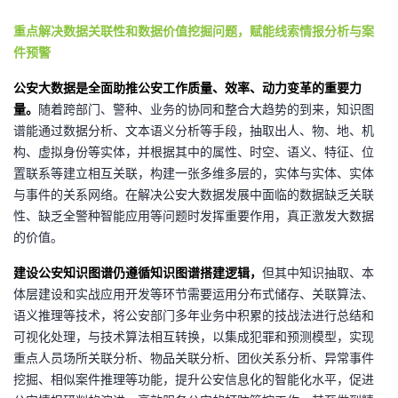
重点解决数据关联性和数据价值挖掘问题，赋能线索情报分析与案
件预警
公安大数据是全面助推公安工作质量、效率、动力变革的重要力
量。
随着跨部门、警种、业务的协同和整合大趋势的到来，知识图
谱能通过数据分析、文本语义分析等手段，抽取出人、物、地、机
构、虚拟身份等实体，并根据其中的属性、时空、语义、特征、位
置联系等建立相互关联，构建一张多维多层的，实体与实体、实体
与事件的关系网络。在解决公安大数据发展中面临的数据缺乏关联
性、缺乏全警种智能应用等问题时发挥重要作用，真正激发大数据
的价值。
建设公安知识图谱仍遵循知识图谱搭建逻辑，
但其中知识抽取、本
体层建设和实战应用开发等环节需要运用分布式储存、关联算法、
语义推理等技术，将公安部门多年业务中积累的技战法进行总结和
可视化处理，与技术算法相互转换，以集成犯罪和预测模型，实现
重点人员场所关联分析、物品关联分析、团伙关系分析、异常事件
挖掘、相似案件推理等功能，提升公安信息化的智能化水平，促进