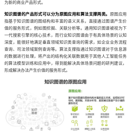
为新的商业产品形式。
者
知识图谱的产品形式可以分为原图应用和算法支撑两类。
原图应用
指基于知识图谱的图结构和丰富的语义关系，直接通过图谱产生价
我
值的服务形式，例如图挖掘、关联分析等。通用知识图谱被视为下
一代搜索引擎的核心技术，而行业知识图谱由于有具体场景的认知
的
我
深度，能很好地满足垂直领域知识类查询的需求，如企业业务流程
查询、司法领域案例查询等。算法支撑指通过知识图谱对于信息源
博
的
我
的数据进行处理，将产出的结构化关联数据用于其他人工智能任务
的算法模型训练和应用中，得到能解决具体场景问题的研判建议，
客
论
的
我
形成解决办法产生价值的服务形式。
坛
圈
的
我
子
直
的
我
我
播
活
的
我
动
关
的