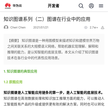
开发者
返
知识图谱系列（二）图谱在行业中的应用
回
Cheri Chen
2021/01/21
2.7w+
举
报
【摘要】 知识图谱是一种用图模型来描述知识和建模世界万物
之间关联关系的大规模语义网络，帮助机器实现理解、解释和
推理的能力，是认知智能的底层支撑。本文从介绍了知识图谱
个
技术在各行业中的代表性应用场景。
我
人
1. 知识图谱的典型应用
的
主
1.2 原图应用
知识图谱是人工智能应用链条的第一步，是人工智能的底层技术。
开
页
知识图谱在高效数据处理和知识加工推理方面的能力，可以推动人
工智能既有产品的升级或提供更有效的解决方案，同时也可以转化
发