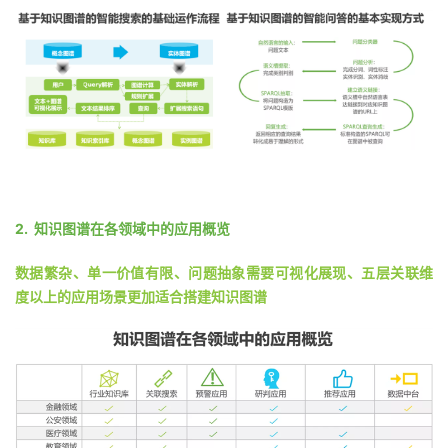
持
建
证
实
的
议
验
收
藏
2. 知识图谱在各领域中的应用概览
数据繁杂、单一价值有限、问题抽象需要可视化展现、五层关联维
度以上的应用场景更加适合搭建知识图谱