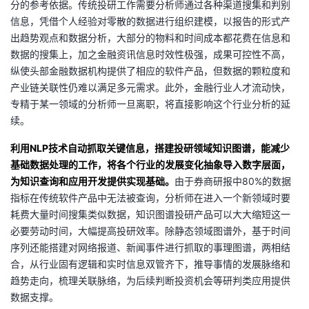
分的参考依据。传统投研工作需要分析师通过各种渠道搜集和判别
信息，凭借个人经验对零散的数据进行组织建模，以报告的形式产
出趋势观点和数据分析，大部分的物料和时间成本都花费在信息和
数据的搜集上，加之金融资讯信息时效性极强，成果可控性不高，
纵使头部金融数据机构提供了相应的软件产品，但数据的颗粒度和
产业链关联性仍难以满足多元需求。此外，金融行业人才流动快，
专精于某一领域的分析师一旦离职，将直接影响这个行业分析的延
续。
利用NLP技术自动抓取关键信息，搭建投研领域知识图谱，能减少
基础数据处理的工作，将各个行业的发展变化抽象导入数字层面，
为知识查询和应用开发提供实现基础。
由于券商研报中80%的数据
指标在传统软件产品中无法被查询，分析师在进入一个新领域时要
耗费大量时间搜集类似数据，知识图谱投研产品可以大大缩短这一
必要劳动时间，大幅提高投研效率。除静态领域图谱外，基于时间
序列还能搭建对网络报道、新闻事件进行抓取的事理图谱，两相结
合，从行业固有逻辑和实时信息双管齐下，推导事情的发展脉络和
趋势走向，梳理关联脉络，为后续判断投资机会等研判类应用提供
数据支撑。