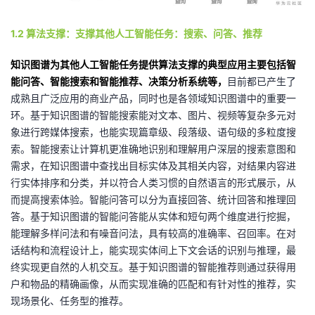
我
注
的
开
1.2 算法支撑：支撑其他人工智能任务：搜索、问答、推荐
的
Programs
发
知识图谱为其他人工智能任务提供算法支撑的典型应用主要包括智
能问答、智能搜索和智能推荐、决策分析系统等，
目前都已产生了
支
者
成熟且广泛应用的商业产品，同时也是各领域知识图谱中的重要一
环。基于知识图谱的智能搜索能对文本、图片、视频等复杂多元对
持
学
象进行跨媒体搜索，也能实现篇章级、段落级、语句级的多粒度搜
索。智能搜索让计算机更准确地识别和理解用户深层的搜索意图和
我
堂
需求，在知识图谱中查找出目标实体及其相关内容，对结果内容进
行实体排序和分类，并以符合人类习惯的自然语言的形式展示，从
的
我
我
而提高搜索体验。智能问答可以分为直接回答、统计回答和推理回
答。基于知识图谱的智能问答能从实体和短句两个维度进行挖掘，
技
的
的
我
能理解多样问法和有噪音问法，具有较高的准确率、召回率。在对
话结构和流程设计上，能实现实体间上下文会话的识别与推理，最
术
云
课
的
我
终实现更自然的人机交互。基于知识图谱的智能推荐则通过获得用
户和物品的精确画像，从而实现准确的匹配和有针对性的推荐，实
支
声
程
认
的
我
现场景化、任务型的推荐。