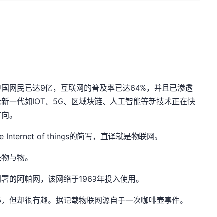
中国网民已达
9
亿，互联网的普及率已达
64%
，并且已渗透
示新一代如
IOT
、
5G
、区域块链、人工智能等新技术正在快
方向。
e Internet of things
的简写，直译就是物联网。
是物与物。
划署的阿帕网，该网络于
1969
年投入使用。
秘，但却很有趣。据记载物联网源自于一次咖啡壶事件。