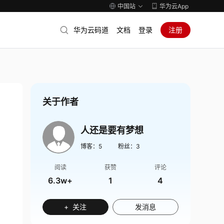
中国站
华为云App
华为云码道
文档
登录
注册
关于作者
人还是要有梦想
博客：
5
粉丝：
3
阅读
获赞
评论
6.3w+
1
4
+ 关注
发消息