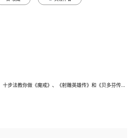
【2020华为云AI实战营】第七章NLP作业，十步法教你做《魔戒》、《射雕英雄传》和《贝多芬传》词云图