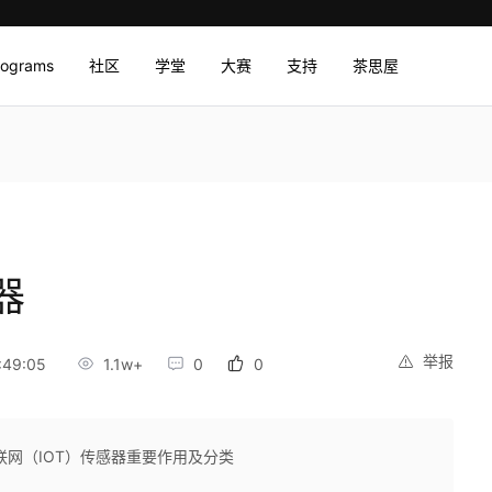
rograms
社区
学堂
大赛
支持
茶思屋
器
举报
:49:05
1.1w+
0
0
联网（IOT）传感器重要作用及分类