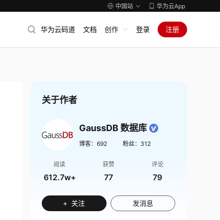
中国站
华为云App
华为云码道
文档
创作
登录
注册
关于作者
GaussDB 数据库
博客：
692
粉丝：
312
阅读
获赞
评论
612.7w+
77
79
+ 关注
发消息