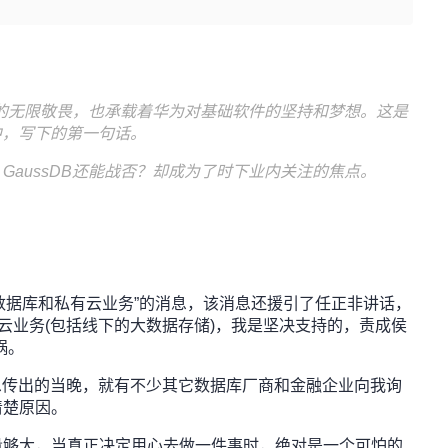
科学的无限敬畏，也承载着华为对基础软件的坚持和梦想。这是
文中，写下的第一句话。
GaussDB还能战否？却成为了时下业内关注的焦点。
DB数据库和私有云业务”的消息，该消息还援引了任正非讲话，
私有云业务(包括线下的大数据存储)，我是坚决支持的，责成侯
锅。
。消息传出的当晚，就有不少其它数据库厂商和金融企业向我询
清楚原因。
量够大，当真正决定用心去做一件事时，绝对是一个可怕的