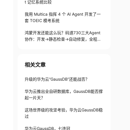
t 记忆系统比较
我用 Multica 指挥 4 个 AI Agent 开发了一
套 TOEIC 模考系统
鸿蒙开发还能这么玩？码道730三大Agent
协作：开发→静态检查→自动修复，全程不
用手写代码
相关文章
升级的华为云“GaussDB”还能战否？
华为云推出全自研数据库，GaussDB能否撑
起一片天？
这场世界级的攻坚考验，华为云GaussDB稳
过
华为云GaussDB，七连冠