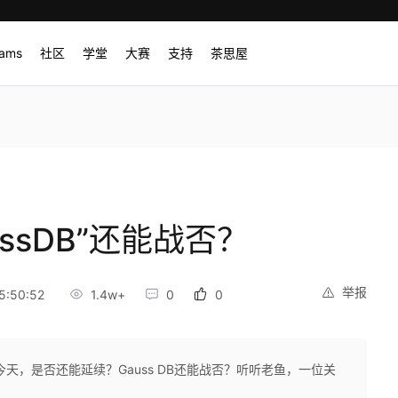
rams
社区
学堂
大赛
支持
茶思屋
ssDB”还能战否？
举报
5:50:52
1.4w+
0
0
天，是否还能延续？Gauss DB还能战否？听听老鱼，一位关