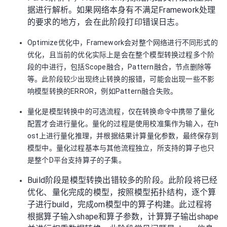
据进行解析。如果网络本身有不满足Framework处理
者
的要求的地方，会在此阶段打印错误日志。
我
Optimize优化中，Framework会对整个网络进行不同形式的
优化，且当前的优化实际上是会在整个模型转换过程多个阶
的
我
段的中进行，包括Scope融合，Pattern融合，节点删除等
等。此阶段较少出现终止转换的报错，可能会出现一些不影
博
的
我
响模型转换的ERROR，例如Pattern融合失败。
量化是模型转换中的可选流程，仅在转换命令中携带了量化
客
论
的
我
配置才会进行量化。量化的过程是使用校准集作为输入，在h
ost上进行量化推理，并根据结果计算量化参数，最终保存到
坛
圈
的
我
模型中。量化过程基本与其他流程独立，所支持的算子也只
是整个D平台支持算子的子集。
子
直
的
我
Build阶段是模型转换出错较多的阶段。此阶段将已经
我
播
活
的
优化、量化完成的模型，按照模型拓扑结构，逐个算
子进行build，完成om模型中的算子构建。此过程将
我
动
关
的
根据算子输入shape和算子参数，计算算子输出shape