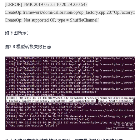
持
建
证
实
的
[ERROR] FMK:2019-05-23-10:20:29.220.547
CreateOp:framework/domi/calibration/op/op_factory.cpp:20:"OpFactory::
议
验
收
CreateOp: Not supported OP, type = ShuffleChannel"
如下图所示：
藏
图3-8 模型转换失败日志