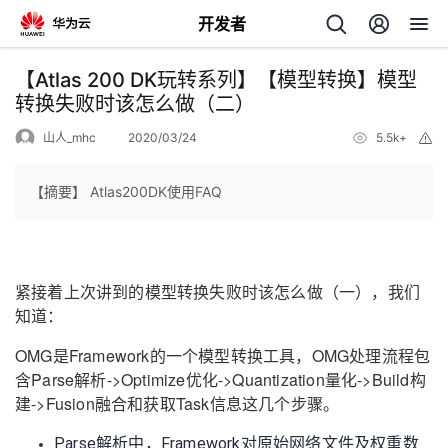
开发者
返
【Atlas 200 DK玩转系列】【模型转换】模型
回
转换失败时该怎么做（二）
山人_mhc
2020/03/24
5.5k+
举
报
【摘要】 Atlas200DK使用FAQ
个
我
人
紧接着上次讲到的模型转换失败时该怎么做（一），我们
知道：
的
主
OMG是Framework的一个模型转换工具，OMG处理流程包
含Parse解析->Optimize优化->Quantization量化->Build构
开
页
建->Fusion融合和获取Task信息这几个步骤。
发
Parse解析中，Framework对原始网络文件及权重数