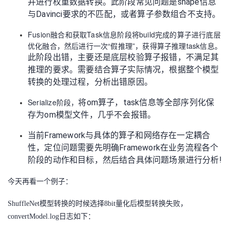
并进行权重数据转换。此阶段常见问题是shape信息
我
注
的
开
与Davinci要求的不匹配，或者算子参数组合不支持。
Fusion融合和获取Task信息阶段将build完成的算子进行底层
的
Programs
发
优化融合，然后进行一次“假推理”，获得算子推理task信息。
此阶段出错，主要还是底层校验算子报错，不满足其
支
者
推理的要求。需要结合算子实际情况，根据整个模型
转换的处理过程，分析出错原因。
持
学
Serialize阶段，
将om算子，task信息等全部序列化保
我
堂
存为om模型文件，几乎不会报错。
当前Framework与具体的算子和网络存在一定耦合
的
我
我
性，定位问题需要先明确Framework在业务流程各个
阶段的动作和目标，然后结合具体问题场景进行分析!
技
的
的
我
今天再看一个例子：
术
云
课
的
我
ShuffleNet模型转换的时候选择8bit量化后模型转换失败，
支
声
程
认
的
我
convertModel.log日志如下：