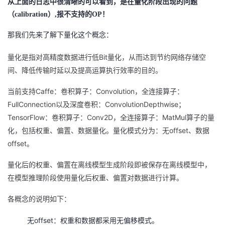
从上面的日志中很清晰的可以看到，是在量化阶段出现的问题
（calibration）,报不支持的OP！
那我们先来了解下量化这个概念：
量化是指对高精度数据进行低Bit量化，从而达到节约网络存储空
间、降低传输时延以及提高运算执行效率的目的。
当前支持Caffe：卷积算子：Convolution，全连接算子：
FullConnection以及深度卷积：ConvolutionDepthwise；
TensorFlow：卷积算子：Conv2D，全连接算子：MatMul算子的量
化，包括权重、偏置、数据量化。量化模式分为：无offset、数据
offset。
量化后的权重、偏置在
离线模型
生成阶段即被保存在
离线模型
中，
在模型推理阶段使用量化后权重、偏置对数据进行计算。
各概念的说明如下：
无offset：权重和数据都采用无偏移模式。