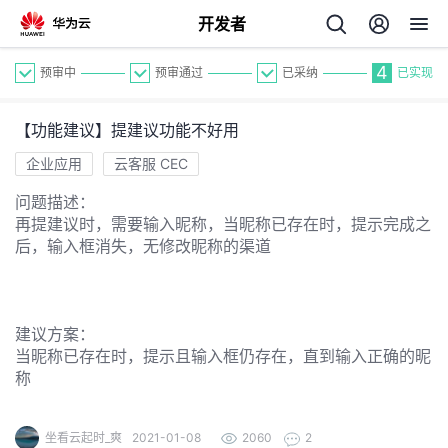
开发者
4
预审中
预审通过
已采纳
已实现
【功能建议】提建议功能不好用
企业应用
云客服 CEC
问题描述：
再提建议时，需要输入昵称，当昵称已存在时，提示完成之
个
后，输入框消失，无修改昵称的渠道
我
人
建议方案：
的
主
当昵称已存在时，提示且输入框仍存在，直到输入正确的昵
称
开
页
坐看云起时_爽
2021-01-08
2060
2