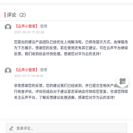
的
注
我
评论（
2
）
的
开
【云声小管家】
思雨
的
Programs
发
2021-03-31 17:32:39
您提出的建议产品团队已经优化上线解决啦，已修改提示方式，由弹窗改
支
为下方展示，感谢您的反馈，若在使用还有其它建议，可在云声平台继续
者
反馈，我们收到后会尽快处理。感谢您对华为云的支持！
持
学
【云声小管家】
思雨
我
2021-01-11 14:18:04
堂
非常感谢您的反馈，您的建议我们已经收到，并已提交至相关产品团队进
我
的
行核查评估，评估完成后对于建议是否采纳会尽快给您答复，也请您持续
我
关注云声平台，了解反馈建议处理进展，感谢您对华为云的支持！
退
的
技
我
的
出
登
云
术
录
我
的
课
发表评论...