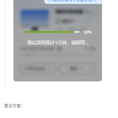
发
者
我
我
的
我
的
博
我
的
论
客
我
的
圈
坛
我
的
直
子
的
活
播
我
建议方案：
关
动
我