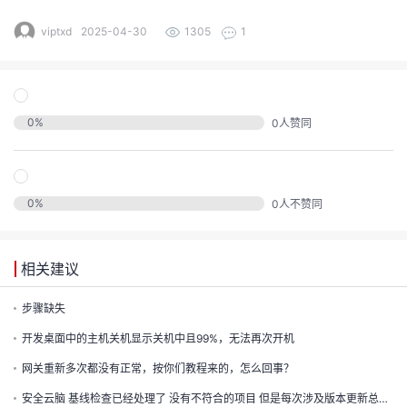
的
viptxd
2025-04-30
1305
1
注
我
的
开
的
Programs
发
0
%
0
人赞同
支
者
持
学
0
%
0
人不赞同
我
堂
相关建议
我
的
我
步骤缺失
的
技
我
的
开发桌面中的主机关机显示关机中且99%，无法再次开机
云
术
网关重新多次都没有正常，按你们教程来的，怎么回事？
我
的
课
安全云脑 基线检查已经处理了 没有不符合的项目 但是每次涉及版本更新总会出现异常