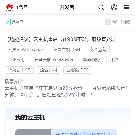
开发者
2
预审中
预审不通过
【功能建议】云主机重启卡在90%不动，麻烦查处理！
云桌面 Workspace
专属主机 DeH
安全运营
企业应用
安全云脑 SecMaster
容器服务
计算
华为云 UCS
企业协同
云客服 CEC
个
场景描述：
我
云主机点重启卡在重启界面90%不动，一直显示系统预计1
人
分钟，请稍等...。已经已经快12个小时了！
的
主
开
页