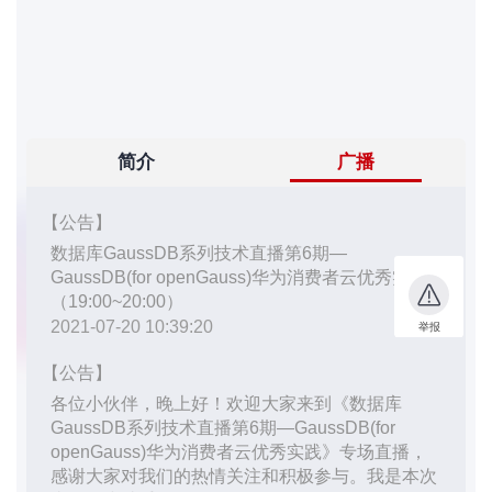
者
我
的
我
博
的
我
客
论
的
我
坛
圈
的
我
子
直
的
我
我
播
活
的
我
动
关
的