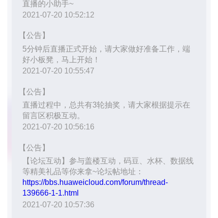
我
注
的
开
的
Programs
发
支
者
持
学
我
堂
的
我
我
技
的
的
我
术
云
课
的
我
支
声
程
认
的
我