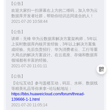
持
建
证
实
的
议
验
收
藏
退
出
登
录