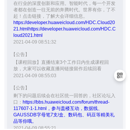
持
建
证
实
的
议
验
收
藏
退
出
登
录