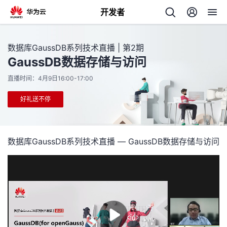
开发者
返
数据库GaussDB系列技术直播 | 第2期
回
GaussDB数据存储与访问
直播时间：4月9日16:00-17:00
好礼送不停
个
数据库GaussDB系列技术直播 — GaussDB数据存储与访问
我
人
的
主
开
页
发