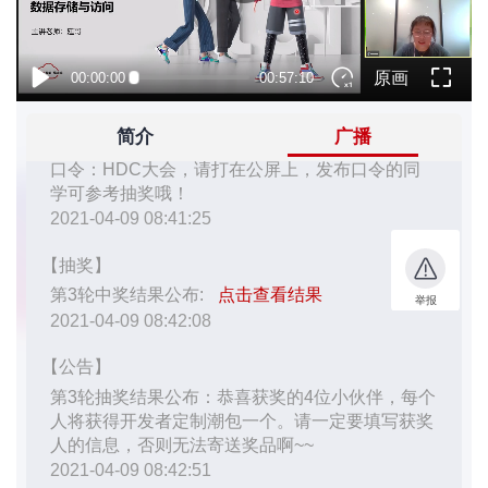
者
我
的
我
博
的
我
客
论
的
我
坛
圈
的
我
子
直
的
我
我
播
活
的
我
动
关
的