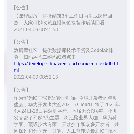
我
注
的
开
的
Programs
发
支
者
持
学
我
堂
的
我
我
技
的
的
我
术
云
课
的
我
支
声
程
认
的
我