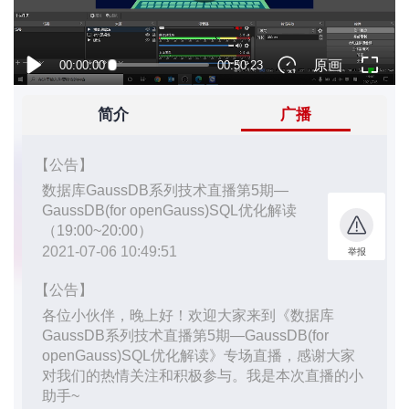
者
我
的
我
博
的
我
客
论
的
我
坛
圈
的
我
子
直
的
我
我
播
活
的
我
动
关
的