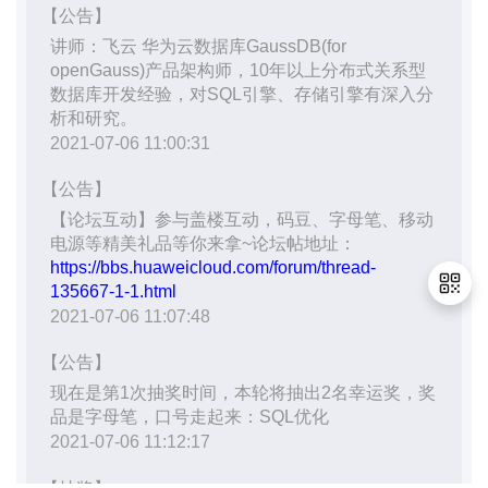
持
建
证
实
的
议
验
收
藏
退
出
登
录