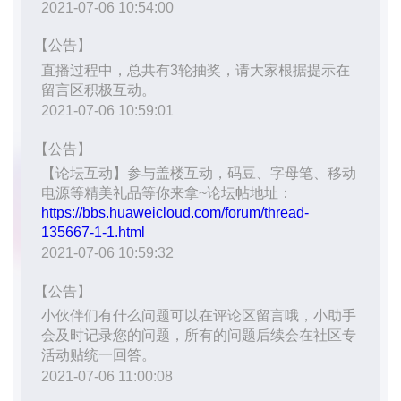
我
注
的
开
的
Programs
发
支
者
持
学
我
堂
的
我
我
技
的
的
我
术
云
课
的
我
支
声
程
认
的
我