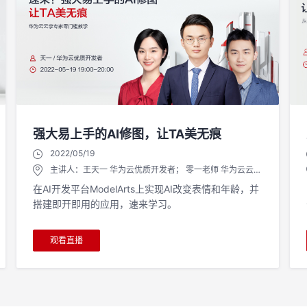
强大易上手的AI修图，让TA美无痕
2022/05/19
主讲人：王天一 华为云优质开发者； 零一老师 华为云云享
专家
在AI开发平台ModelArts上实现AI改变表情和年龄，并
搭建即开即用的应用，速来学习。
观看直播