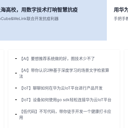
上海高校，用数字技术打响智慧抗疫
用华
pCube&WeLink联合开发抗疫利器
手把手
【AI】要想推荐系统做的好，图技术少不了
【AI】带你认识2种基于深度学习的场景文字检索算
法
【IoT】聊聊如何在华为云IoT平台进行产品开发
【IoT】设备如何使用go sdk轻松连接华为云IoT平台
【低代码】不写代码，带你徒手开发一个健康打卡应
用