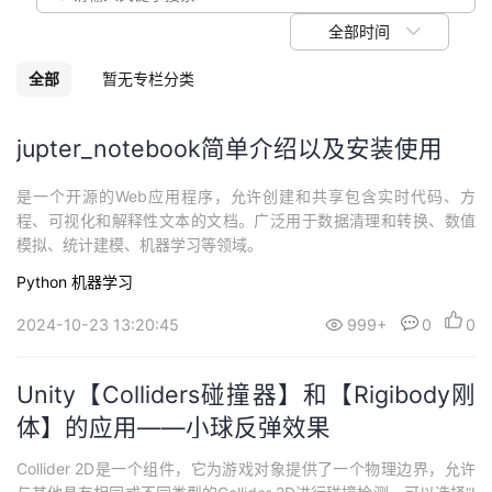
我
注
的
开
全部时间
的
Programs
发
全部
暂无专栏分类
支
者
jupter_notebook简单介绍以及安装使用
持
学
是一个开源的Web应用程序，允许创建和共享包含实时代码、方
程、可视化和解释性文本的文档。广泛用于数据清理和转换、数值
我
堂
模拟、统计建模、机器学习等领域。
Python
机器学习
的
我
我
2024-10-23 13:20:45
999+
0
0
技
的
的
我
Unity【Colliders碰撞器】和【Rigibody刚
术
云
课
的
我
体】的应用——小球反弹效果
支
声
程
认
的
我
Collider 2D是一个组件，它为游戏对象提供了一个物理边界，允许