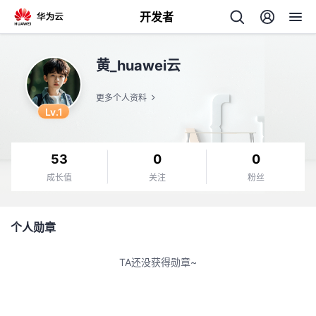
开发者
返
黄_huawei云
回
更多个人资料
Lv.1
53
0
0
个
成长值
关注
粉丝
我
人
个人勋章
的
主
TA还没获得勋章~
开
页
发