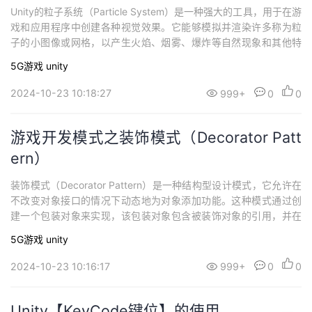
Unity的粒子系统（Particle System）是一种强大的工具，用于在游
戏和应用程序中创建各种视觉效果。它能够模拟并渲染许多称为粒
子的小图像或网格，以产生火焰、烟雾、爆炸等自然现象和其他特
效。
5G游戏
unity
2024-10-23 10:18:27
999+
0
0
游戏开发模式之装饰模式（Decorator Patt
ern）
装饰模式（Decorator Pattern）是一种结构型设计模式，它允许在
不改变对象接口的情况下动态地为对象添加功能。这种模式通过创
建一个包装对象来实现，该包装对象包含被装饰对象的引用，并在
运行时根据需要动态地添加或删除功能。 在游戏开发中，装饰模式
5G游戏
unity
的应用非常广泛。例如，装饰模式可以用于实现游戏角色的变身功
能。在《恶魔战士》中，游戏角色“莫莉卡·安斯兰”可以变身成不同
2024-10-23 10:16:17
999+
0
0
的形态，如头顶及背部延伸出
Unity【KeyCode键位】的使用