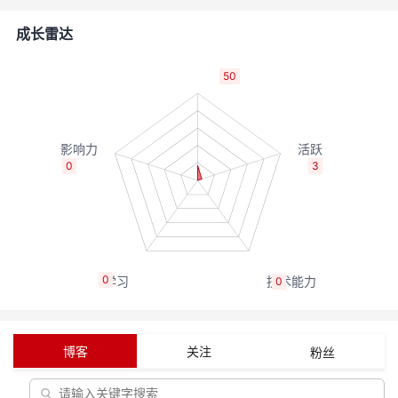
者
成长雷达
我
50
的
我
博
的
我
0
3
客
论
的
我
坛
圈
的
我
0
0
子
直
的
我
我
播
活
的
博客
关注
粉丝
我
动
关
的