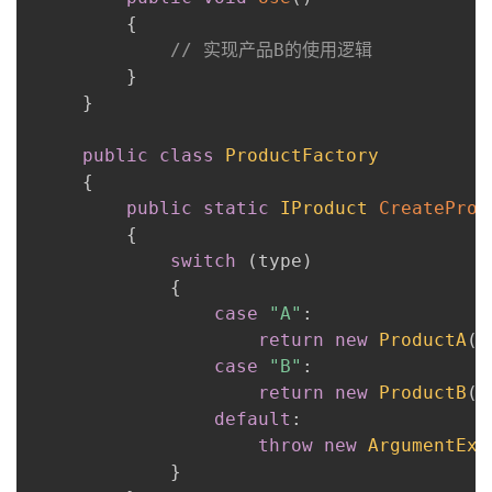
{
// 实现产品B的使用逻辑
}
}
public
class
ProductFactory
{
public
static
IProduct
CreateProd
{
switch
(
type
)
{
case
"A"
:
return
new
ProductA
(
)
case
"B"
:
return
new
ProductB
(
)
default
:
throw
new
ArgumentExc
}