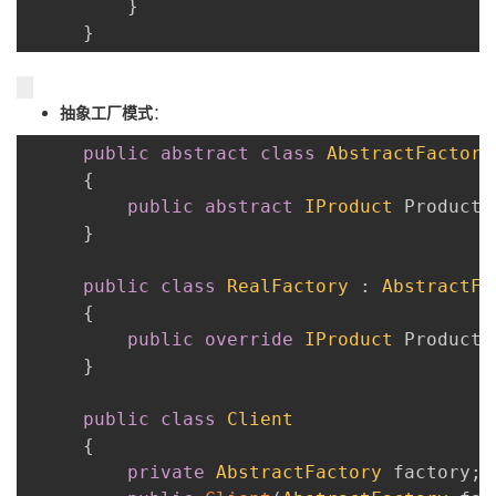
}
}
抽象工厂模式
：
public
abstract
class
AbstractFactory
{
public
abstract
IProduct
 Product 
}
public
class
RealFactory
:
AbstractFa
{
public
override
IProduct
 Product 
}
public
class
Client
{
private
AbstractFactory
 factory
;