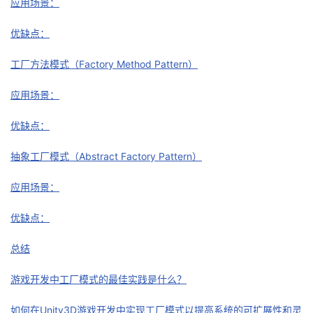
应用场景：
者
优缺点：
我
工厂方法模式（Factory Method Pattern）
的
我
应用场景：
优缺点：
博
的
我
抽象工厂模式（Abstract Factory Pattern）
客
论
的
我
应用场景：
坛
圈
的
我
优缺点：
子
直
的
我
总结
我
播
活
的
游戏开发中工厂模式的最佳实践是什么？
我
动
关
的
如何在Unity3D游戏开发中实现工厂模式以提高系统的可扩展性和灵