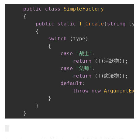
public
class
SimpleFactory
{
public
static
T
Create
(
string
 typ
{
switch
(
type
)
{
case
"战士"
:
return
(
T
)
活跃物
(
)
;
case
"法师"
:
return
(
T
)
魔法物
(
)
;
default
:
throw
new
ArgumentExc
}
}
}