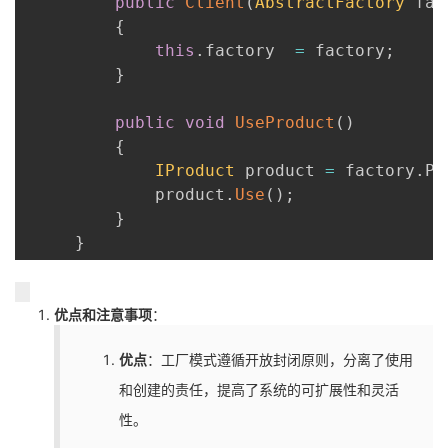
public
Client
(
AbstractFactory
 fac
{
this
.
factory  
=
 factory
;
}
public
void
UseProduct
(
)
{
IProduct
 product 
=
 factory
.
Pr
             product
.
Use
(
)
;
}
}
优点和注意事项
：
优点
：工厂模式遵循开放封闭原则，分离了使用
和创建的责任，提高了系统的可扩展性和灵活
性。