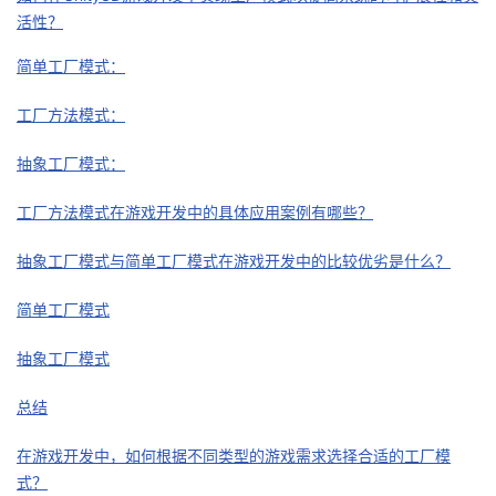
活性？
我
注
的
开
简单工厂模式：
的
Programs
发
工厂方法模式：
支
者
抽象工厂模式：
持
学
工厂方法模式在游戏开发中的具体应用案例有哪些？
我
堂
抽象工厂模式与简单工厂模式在游戏开发中的比较优劣是什么？
的
我
我
简单工厂模式
技
的
的
我
抽象工厂模式
术
云
课
的
我
总结
支
声
在游戏开发中，如何根据不同类型的游戏需求选择合适的工厂模
程
认
的
我
式？