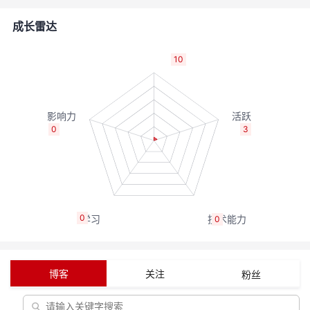
者
成长雷达
我
10
的
我
博
的
我
0
3
客
论
的
我
坛
圈
的
我
0
0
子
直
的
我
我
播
活
的
博客
关注
粉丝
我
动
关
的