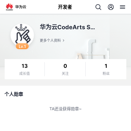
开发者
返
华为云CodeArts Snap
回
更多个人资料
Lv.1
13
0
1
个
成长值
关注
粉丝
我
人
个人勋章
的
主
TA还没获得勋章~
开
页
发