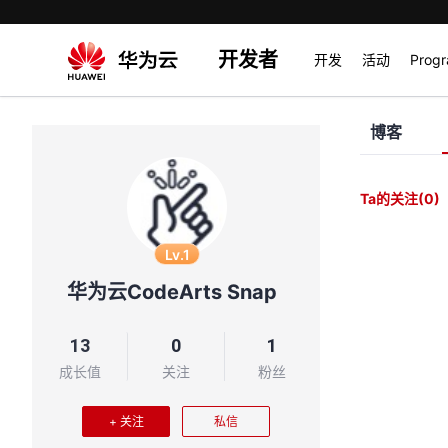
开发者
开发
活动
Prog
博客
Ta的关注
(0)
Lv.1
华为云CodeArts Snap
13
0
1
成长值
关注
粉丝
+ 关注
私信