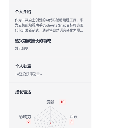
个人介绍
作为一款自主创新的AI代码辅助编程工具，华
为云智能编程助手CodeArts Snap目标打造现
代化开发新范式。通过将自然语言转化为规范
可阅读、无开源漏洞的安全编程语言，提升开
感兴趣或擅长的领域
发者编程效率，助力企业快速响应市场需求。
华为云CodeArts Snap现进入邀测阶段，可即
暂无数据
刻扫码体验！
个人勋章
TA还没获得勋章~
成长雷达
10
0
3