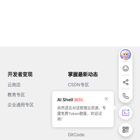
开发者变现
掌握最新动态
云商店
CSDN专区
教育专区
知乎
AI Shell
企业通用专区
开源中国
自然语言对话管理云资源，专
属免费Token额度，欢迎试
51CTO
用！
今日头条
GitCode