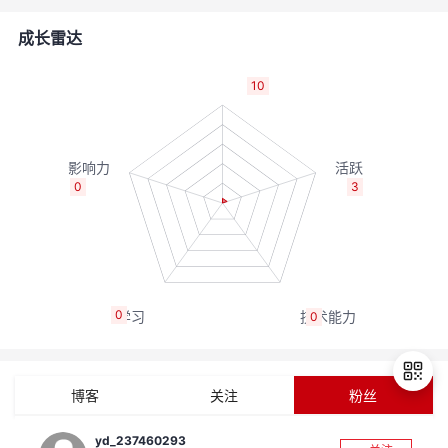
的
Programs
发
者
成长雷达
支
者
我
10
持
学
的
我
我
堂
博
的
我
0
3
的
我
客
论
的
我
我
技
的
坛
圈
的
我
的
我
0
0
术
云
子
直
的
我
课
的
我
支
声
播
活
的
程
认
的
我
博客
关注
粉丝
持
建
动
关
证
实
的
yd_237460293