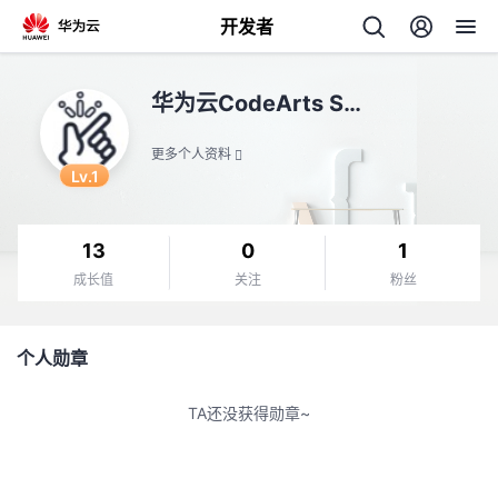
开发者
返
华为云CodeArts Snap
回
更多个人资料
Lv.1
13
0
1
个
成长值
关注
粉丝
我
人
个人勋章
我
的
主
TA还没获得勋章~
我
的
开
页
我
的
开
发