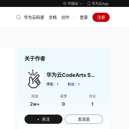
中国站
华为云App
华为云码道
文档
创作
登录
注册
关于作者
华为云CodeArts Snap
博客：
1
粉丝：
1
阅读
获赞
评论
2w+
0
1
+ 关注
发消息