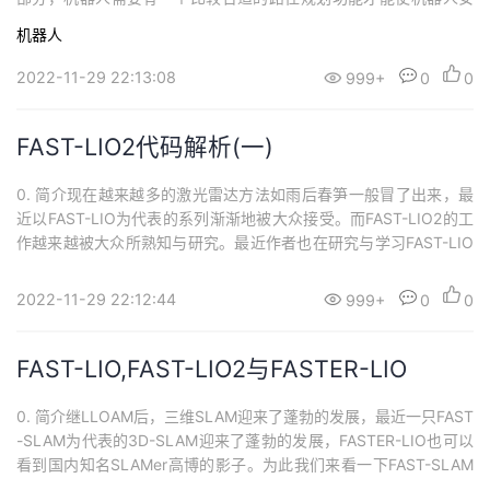
持
建
证
实
的
全的运动到目标附近。 1. move_base上面这个图很好的展示了mov
机器人
e_base的整个框架。同时整张图的结构都非常清晰，首先左上角的a
议
验
收
mcl（自适应蒙特卡罗定位）模块是ROS的导航定位模块，amcl通
2022-11-29 22:13:08
999+
0
0
过订...
藏
FAST-LIO2代码解析(一)
0. 简介现在越来越多的激光雷达方法如雨后春笋一般冒了出来，最
近以FAST-LIO为代表的系列渐渐地被大众接受。而FAST-LIO2的工
作越来越被大众所熟知与研究。最近作者也在研究与学习FAST-LIO
2的相关知识，这里将会以长文的形式来介绍FAST-LIO2.0的学习心
得。本文将通过代码的形式与论文结合，直观的来分析论文的核心
2022-11-29 22:12:44
999+
0
0
算法部分。也同时作为自己的学习笔记来留给后来人学习。 1. 激...
FAST-LIO,FAST-LIO2与FASTER-LIO
0. 简介继LLOAM后，三维SLAM迎来了蓬勃的发展，最近一只FAST
-SLAM为代表的3D-SLAM迎来了蓬勃的发展，FASTER-LIO也可以
看到国内知名SLAMer高博的影子。为此我们来看一下FAST-SLAM
这类SLAM算法的优势在哪里。 1. FAST-LIO首先我们需要先明白FS