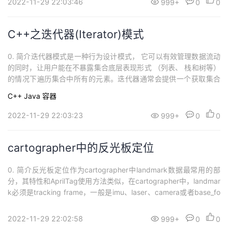
2022-11-29 22:03:46
999+
0
0
象进行间接沟通。 ...
C++之迭代器(Iterator)模式
0. 简介迭代器模式是一种行为设计模式， 它可以有效管理数据流动
的同时，让用户能在不暴露集合底层表现形式 （列表、 栈和树等）
的情况下遍历集合中所有的元素。迭代器通常会提供一个获取集合
元素的基本方法。 客户端可不断调用该方法直至它不返回任何内
C++
Java
容器
容， 这意味着迭代器已经遍历了所有元素。 1. 迭代器模式示意图迭
代器模式的使用方法和c11的迭代器使用方法类似，这是我们会根据
2022-11-29 22:03:23
999+
0
0
我们的需求去建立迭代...
cartographer中的反光板定位
0. 简介反光板定位作为cartographer中landmark数据最常用的部
分，其特性和AprilTag使用方法类似，在cartographer中，landmar
k必须是tracking frame，一般是imu、laser、camera或者base_fo
otprint。如果提供landmark observations不低于10 Hz，那么可以
设置TRAJECTORY_BUILDER...
2022-11-29 22:02:58
999+
0
0