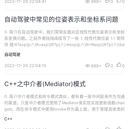
2022-11-29 22:04:41
999+
0
0
种类型...
自动驾驶中常见的位姿表示和坐标系问题
0. 简介在自动驾驶中，我们常常会面对这线性代数位姿表示和坐标
系变换问题。之前作者陆陆续续写了一些 1. 线性代数位姿 1.1 矩阵
伴随RTexp⁡(p∧)R=exp⁡((RTp)∧)⇒exp⁡(p∧)R=Rexp⁡((RTp)∧)\be
gin{aligned} \boldsymbol{R^\mathrm{T}}\exp{(\boldsymbol{p}^
自动驾驶
\wedge)}\boldsy...
2022-11-29 22:04:15
999+
0
0
C++之中介者(Mediator)模式
0. 简介中介者模式和命令模式类似，都有着一层中间层来作为沟通
的渠道，只是中介者模式使用了Mediator来实现实现更新函数chan
ged。而在命令模式中使用Invoke作为最上层，用于管理具体类的
操作，从而对接收者增删。简而言之，命令模式在发送者和请求者
C++
之间建立单向连接，使请求者可以调用发送者的不同方法。中介者
清除了发送者和请求者之间的直接连接， 强制它们通过一个中介对