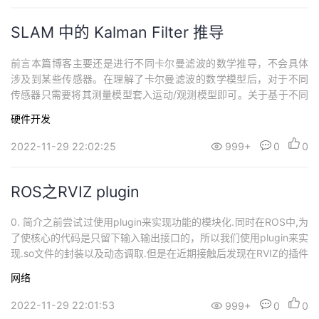
SLAM 中的 Kalman Filter 推导
前言本篇博客主要还是进行不同卡尔曼滤波的数学推导，不会具体
涉及到某些传感器。在理解了卡尔曼滤波的数学模型后，对于不同
传感器只需要将其测量模型套入运动/观测模型即可。关于基于不同
传感器的滤波融合方案，准备之后在阅读论文时再分别整理。 1. SL
硬件开发
AM 中的定位概率模型在 SLAM 问题中，我们想要通过滤波方法求
解的问题是：求解一个后验概率，即给定一系列观测（和输入）和
2022-11-29 22:02:25
999+
0
0
初始时刻的先验位姿，估计每...
ROS之RVIZ plugin
0. 简介之前尝试过使用plugin来实现功能的模块化.同时在ROS中,为
了使核心的代码是只留下输入输出接口的，所以我们使用plugin来实
现.so文件的封装以及动态调取.但是在近期接触后发现在RVIZ的插件
开发中,其核心也是plugin插件性质,这里再开一篇文章来进行介绍.详
网络
细的配置可以在文章:ROS设置plugin插件中看到. 1. 内容介绍rviz是
ROS官方提供的一款3D可视化工具...
2022-11-29 22:01:53
999+
0
0