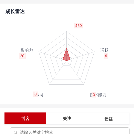
者
成长雷达
我
450
的
我
博
的
我
20
9
客
论
的
我
坛
圈
的
我
0
0
子
直
的
我
我
播
活
的
博客
关注
粉丝
我
动
关
的