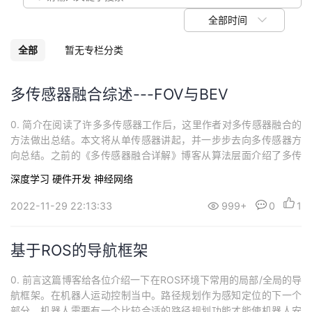
我
注
的
开
全部时间
的
Programs
发
全部
暂无专栏分类
支
者
多传感器融合综述---FOV与BEV
持
学
0. 简介在阅读了许多多传感器工作后，这里作者对多传感器融合的
方法做出总结。本文将从单传感器讲起，并一步步去向多传感器方
我
堂
向总结。之前的《多传感器融合详解》博客从算法层面介绍了多传
感器的分类以及数据传输的能力，而《多传感器融合感知 --传感器
深度学习
硬件开发
神经网络
的
我
外参标定及在线标定学习》博客则是从标定层面向读者介绍了如何
我
对多传感器进行先一步的标定处理。而这篇文章将从方法层面总括
2022-11-29 22:13:33
999+
0
1
多传感器的分类以及作者对多传感器的理...
技
的
的
我
基于ROS的导航框架
术
云
课
的
我
0. 前言这篇博客给各位介绍一下在ROS环境下常用的局部/全局的导
支
声
程
认
的
我
航框架。在机器人运动控制当中。路径规划作为感知定位的下一个
部分，机器人需要有一个比较合适的路径规划功能才能使机器人安