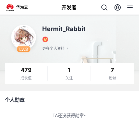
开发者
返
Hermit_Rabbit
回
Lv.3
更多个人资料
479
1
7
个
成长值
关注
粉丝
我
人
个人勋章
的
主
TA还没获得勋章~
开
页
发