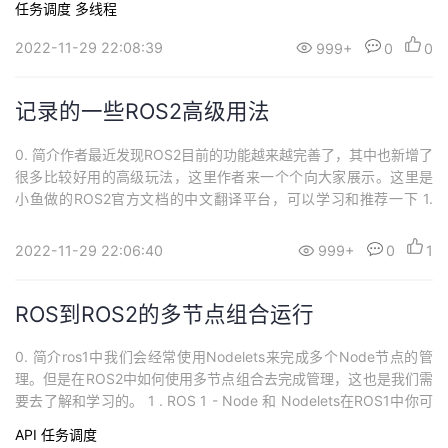
任务调度
多线程
程的创建。 1. ROS2中多线程–callback_group相较于ROS1中使用
MultiThreadedSpinne...
2022-11-29 22:08:39
999+
0
0
记录的一些ROS2高级用法
0. 简介作者最近发现ROS2目前的功能越来越完善了，其中也新增了
很多比较好用的高级玩法，这里作者来一个个向大家展示。这里是
小鱼做的ROS2官方文档的中文翻译平台，可以学习和推荐一下 1.
动态参数 1.1 代码编写对于动态参数，大家学过ROS1的话应该都应
该有所耳闻吧，ROS1的动态参数的操作还需要dynamic_reconfigur
2022-11-29 22:06:40
999+
0
1
e，ROS2中我们直接使用declare_parame...
ROS到ROS2的多节点组合运行
0. 简介ros1中我们会经常使用Nodelets来完成多个Node节点的管
理。但是在ROS2中如何使用多节点组合去完成管理，这也是我们需
要去了解和学习的。 1 . ROS 1 - Node 和 Nodelets在ROS1中你可
以写一个节点也可以写一个小节点(Nodelet)。 ROS 1 的节点会被编
API
任务调度
译成一个可执行文件。 ROS 1的小节点会被编译成一个动态链接