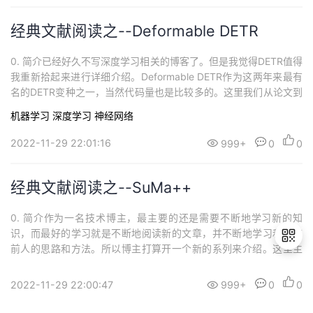
经典文献阅读之--Deformable DETR
0. 简介已经好久不写深度学习相关的博客了。但是我觉得DETR值得
我重新拾起来进行详细介绍。Deformable DETR作为这两年来最有
名的DETR变种之一，当然代码量也是比较多的。这里我们从论文到
代码来详细分析Deformable DETR的精华之处。最近两年时间从Att
机器学习
深度学习
神经网络
ention到NAS再到Transformer，视觉检测行业被Transformer拉到
了一个新的高度。而DETR作...
2022-11-29 22:01:16
999+
0
0
经典文献阅读之--SuMa++
0. 简介作为一名技术博主，最主要的还是需要不断地学习新的知
识，而最好的学习就是不断地阅读新的文章，并不断地学习和总结
前人的思路和方法。所以博主打算开一个新的系列来介绍。这里主
要来介绍一下《SuMa++: Efficient LiDAR-based Semantic SLA
M》这篇论文。论文原文链接为：https://www.ipb.uni-bonn.de/w
2022-11-29 22:00:47
999+
0
0
退
p-content/paper...
出