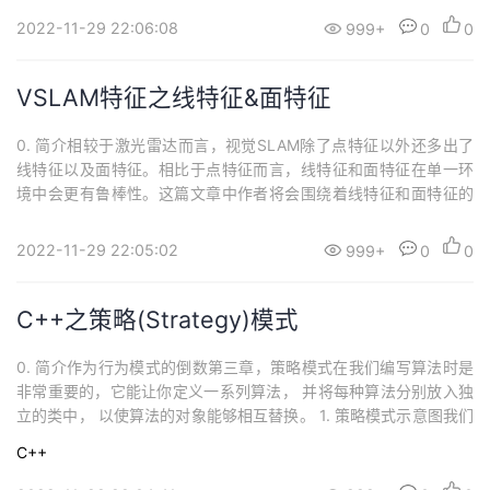
库。当程序运行的时候会被动...
2022-11-29 22:06:08
999+
0
0
VSLAM特征之线特征&面特征
0. 简介相较于激光雷达而言，视觉SLAM除了点特征以外还多出了
线特征以及面特征。相比于点特征而言，线特征和面特征在单一环
境中会更有鲁棒性。这篇文章中作者将会围绕着线特征和面特征的
数学特性进行介绍 1. 线特征线特征：优点在于具有天然的光照及视
角不变性，同时更高级的特征也使追踪的鲁棒性和准确性有所提
2022-11-29 22:05:02
999+
0
0
高。特别是在特定的人造场景（室内，走廊）等场景，能够克服无
纹理或者不可靠纹理带来的干扰。而其...
C++之策略(Strategy)模式
0. 简介作为行为模式的倒数第三章，策略模式在我们编写算法时是
非常重要的，它能让你定义一系列算法， 并将每种算法分别放入独
立的类中， 以使算法的对象能够相互替换。 1. 策略模式示意图我们
可以清晰的从图中看出策略模式本质上的操作就是定义一系列的算
C++
法,把它们一个个封装起来, 并且使它们可相互替换。在策略模式（St
rategy Pattern）中，一个类的行为或其算法可以在运行时更改。这