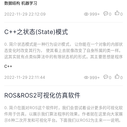
数据结构
机器学习
AT-LIO相较于其他的LIO好处在哪里：将IMU和Lidar特征点紧耦合
在一起使用反向传播考虑到...
2022-11-29 22:12:09
999+
0
0
C++之状态(State)模式
0. 简介状态模式是一种行为设计模式， 让你能在一个对象的内部状
态变化时改变其行为， 使其看上去就像改变了自身所属的类一样。
这其实就有点类似算法中的有限状态机的形式。其主要思想是程序
在任意时刻仅可处于几种有限的状态中。 在任何一个特定状态中，
C++
程序的行为都不相同， 且可瞬间从一个状态切换到另一个状态。 不
过， 根据当前状态， 程序可能会切换到另外一种状态， 也可能会保
2022-11-29 22:11:44
999+
0
0
持当前状态不变。 这些...
ROS&ROS2可视化仿真软件
0. 简介在面对ROS这个软件时，我们会尝试着设计更多的可视化软
件用于仿真，以展示我们算法程序的效果。作者就在这里向大家展
示6种二次开发和可视化平台。下面我们以ROS2为主来一一说明。
1. RVIZ2rviz2作为我们最常用的可视化软件，其也支持插件的开发