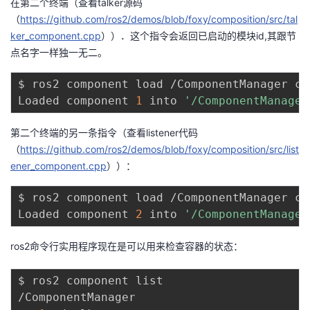
在第二个终端（查看talker源码
（
https://github.com/ros2/demos/blob/foxy/composition/src/tal
ker_component.cpp
））．这个指令会返回已启动的模块id,其跟节
点名字一样独一无二。
$ ros2 component load /ComponentManager co
Loaded component 
1
 into 
'/ComponentManager
第二个终端的另一条指令（查看listener代码
（
https://github.com/ros2/demos/blob/foxy/composition/src/list
ener_component.cpp
））：
$ ros2 component load /ComponentManager co
Loaded component 
2
 into 
'/ComponentManager
ros2命令行实用程序现在是可以用来检查容器的状态：
$ ros2 component list

/ComponentManager
