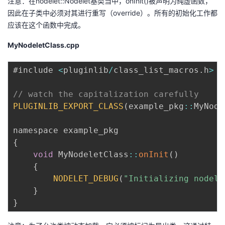
注意：在nodelet::Nodelet基类当中，onInit()被声明为纯虚函数，
因此在子类中必须对其进行重写（override）。所有的初始化工作都
应该在这个函数中完成。
MyNodeletClass.cpp
#include 
<
pluginlib
/
class_list_macros
.
h
>
// watch the capitalization carefully
PLUGINLIB_EXPORT_CLASS
(
example_pkg
:
:
MyNode
{
void
 MyNodeletClass
:
:
onInit
(
)
{
NODELET_DEBUG
(
"Initializing nodele
}
}