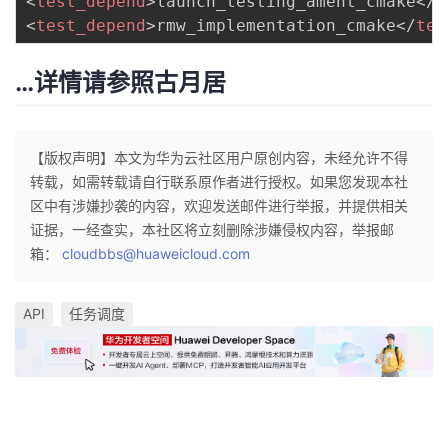
<
test_depend
>
launch_testing_ament_cmake
</
t
<
test_depend
>
rmw_implementation_cmake
</
tes
…详情请参照
古月居
【版权声明】本文为华为云社区用户原创内容，未经允许不得
转载，如需转载请自行联系原作者进行授权。如果您发现本社
区中有涉嫌抄袭的内容，欢迎发送邮件进行举报，并提供相关
证据，一经查实，本社区将立刻删除涉嫌侵权内容，举报邮
箱：
cloudbbs@huaweicloud.com
API
任务调度