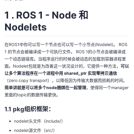
者
1 . ROS 1 - Node 和
Nodelets
我
的
我
在ROS1中你可以写一个节点也可以写一个小节点(Nodelet)。 ROS
1 的节点会被编译成一个可执行文件。 ROS 1的小节点会被编译成
博
的
我
一个动态链接库。当程序运行的时候会被动态的加载到容器进程里
面。Nodelet包就是为改善这一状况设计的，它提供一种方法，
可以
客
论
的
我
让多个算法程序在一个进程中用 shared_ptr 实现零拷贝通信
（zero copy transport），以降低因为传输大数据而损耗的时间。
坛
圈
的
我
简单讲就是可以将多个node捆绑在一起管理
，使得同一个manager
里面的topic的数据传输更快。
子
直
的
我
1.1 pkg组织框架：
我
播
活
的
nodelet头文件（include/）
我
动
关
的
nodelet源文件（src/）