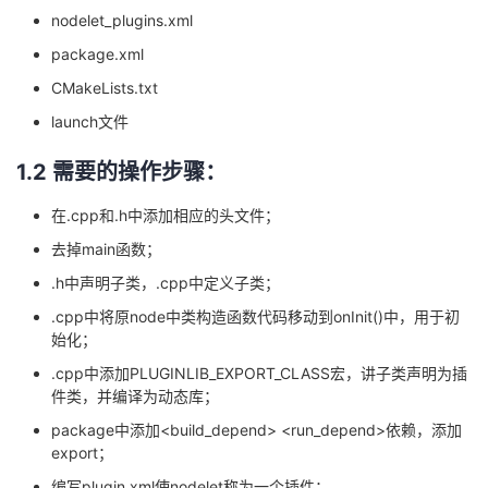
nodelet_plugins.xml
我
注
的
开
package.xml
的
Programs
发
CMakeLists.txt
launch文件
支
者
1.2 需要的操作步骤：
持
学
在.cpp和.h中添加相应的头文件；
我
堂
去掉main函数；
.h中声明子类，.cpp中定义子类；
的
我
我
.cpp中将原node中类构造函数代码移动到onInit()中，用于初
始化；
技
的
的
我
.cpp中添加PLUGINLIB_EXPORT_CLASS宏，讲子类声明为插
术
云
课
的
我
件类，并编译为动态库；
package中添加<build_depend> <run_depend>依赖，添加
支
声
程
认
的
我
export；
编写plugin.xml使nodelet称为一个插件；