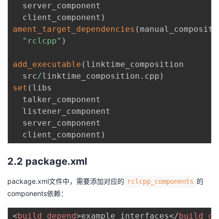
  server_component

  client_component
)
ament_target_dependencies
(
manual_compositio
"rclcpp"
)
add_executable
(
linktime_composition

  src
/
linktime_composition
.
cpp
)
set
(
libs

  talker_component

  listener_component

  server_component

  client_component
)
2.2 package.xml
package.xml文件中，需要添加对应的
的
rclcpp_components
components依赖：
<
build_depend
>
example_interfaces
</
build_de