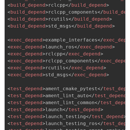
<
build_depend
>
rclcpp
</
build_depend
>
<
build_depend
>
rclcpp_components
</
build_dep
<
build_depend
>
rcutils
</
build_depend
>
<
build_depend
>
std_msgs
</
build_depend
>
<
exec_depend
>
example_interfaces
</
exec_depe
<
exec_depend
>
launch_ros
</
exec_depend
>
<
exec_depend
>
rclcpp
</
exec_depend
>
<
exec_depend
>
rclcpp_components
</
exec_depen
<
exec_depend
>
rcutils
</
exec_depend
>
<
exec_depend
>
std_msgs
</
exec_depend
>
<
test_depend
>
ament_cmake_pytest
</
test_depe
<
test_depend
>
ament_lint_auto
</
test_depend
>
<
test_depend
>
ament_lint_common
</
test_depen
<
test_depend
>
launch
</
test_depend
>
<
test_depend
>
launch_testing
</
test_depend
>
<
test_depend
>
launch_testing_ros
</
test_depe