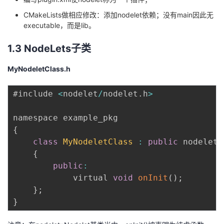
持
建
证
实
的
CMakeLists做相应修改：添加nodelet依赖；没有main因此无
executable，而是lib。
议
验
收
1.3 NodeLets子类
藏
MyNodeletClass.h
#include 
<
nodelet
/
nodelet
.
h
>
{
class
MyNodeletClass
:
public
 nodelet
:
{
public
:
            virtual 
void
onInit
(
)
;
}
;
}