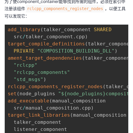
为了使component_container能够找到所需的组件，必须在索引中
注册该组件
，以便工具
rclcpp_components_register_nodes
可以发现它：
add_library
(
talker_component 
SHARED
  src
/
talker_component
.
cpp
)
target_compile_definitions
(
talker_component
PRIVATE
"COMPOSITION_BUILDING_DLL"
)
ament_target_dependencies
(
talker_component

"rclcpp"
"rclcpp_components"
"std_msgs"
)
rclcpp_components_register_nodes
(
talker_co
set
(
node_plugins 
"${node_plugins}compositi
add_executable
(
manual_composition

  src
/
manual_composition
.
cpp
)
target_link_libraries
(
manual_composition

  talker_component

  listener_component
