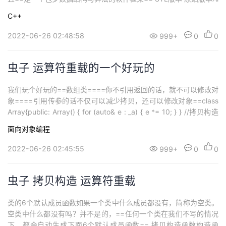
exander Stepanov、Meng Lee 在惠普实验室完成的原始版本，本
C++
着开源精神，他们声明允许任何人任意运用、拷贝、修改、传播、
商业使用这些代码，无需...
2022-06-26 02:48:58
999+
0
0
虫子 运算符重载的一个好玩的
我们玩个好玩的==数组类====你不引用返回的话，就不可以修改对
象====引用传参的话不仅可以减少拷贝，还可以修改对象==class
Array{public: Array() { for (auto& e : _a) { e *= 10; } } //拷贝构造
打印 Array(Array& a) { cout << "Array" << endl; } ~Array() ...
面向对象编程
2022-06-26 02:45:55
999+
0
0
虫子 拷贝构造 运算符重载
类的6个默认成员函数如果一个类中什么成员都没有，简称为空类。
空类中什么都没有吗？并不是的，==任何一个类在我们不写的情况
下，都会自动生成下面6个默认成员函数== 拷贝构造函数构造函