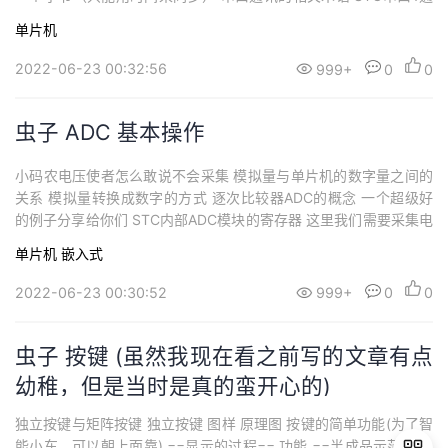
信的寄存器 1.方式设置以及中断标志寄存器 2.电源控制寄存器中的
单片机
波特率加倍功能寄存器 3.数据收发缓存寄存器SBUF 4.辅助寄存器A
UXR控制定时器分频，独立波特率发3生器以及串口2的相关控制 ...
2022-06-23 00:32:56
999+
0
0
虫子 ADC 基本操作
小码农电压使者怎么敢说不会采集 模拟量与单片机的数字量之间的
关系 模拟量转换成数字的方式 逐次比较器ADC的概念 一个超级好
的例子分享给你们 STC内部ADC模块的寄存器 这里我们需要采集电
池电压(我们用P1.0采集) ==P1M1 |= 0x01;P1M0 &= ~0x01;//P1.0
单片机
嵌入式
脚ADC0== ==P1ASF |= 0x01;== ==CLK_DIV |= 0x20;== ==A...
2022-06-23 00:30:52
999+
0
0
虫子 按键 (虽然我现在看之前写的文章有点
幼稚，但是当时是真的蛮开心的)
独立按键与矩阵按键 独立按键 图样 原理图 按键的简单功能(为了智
能小车，可以朝上面靠) ==显示的过程== 功能 ==半成品示范== =