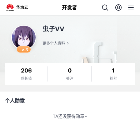
开发者
返
虫子VV
回
更多个人资料
Lv.3
206
0
1
个
成长值
关注
粉丝
我
人
个人勋章
我
的
主
TA还没获得勋章~
我
的
开
页
我
的
开
发