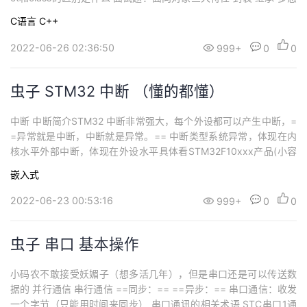
类和对象 面向过程和面向对象初步认识C语言是==面向过程==的，
C语言
C++
==关注==的是==过程==，分析出求解问题的步骤，通过函数调用
逐步解决问题。C++是==基于面向对象==的，==关注=...
2022-06-26 02:36:50
999+
0
0
虫子 STM32 中断 （懂的都懂）
中断 中断简介STM32 中断非常强大，每个外设都可以产生中断，=
=异常就是中断，中断就是异常。== 中断类型系统异常，体现在内
核水平外部中断，体现在外设水平具体看STM32F10xxx产品(小容
量、中容量和大容量)的向量表==(中断向量表)==我们可以看到复位
嵌入式
Reset优先级是最高的，不管其他程序怎么跑，只要一复位那边就重
新运行了 NVICNVIC：嵌套向量中断控制器，属于内核外设，管
2022-06-23 00:53:16
999+
0
0
理...
虫子 串口 基本操作
小码农不敢接受妖媚子（想多活几年），但是串口还是可以传送数
据的 并行通信 串行通信 ==同步：== ==异步：== 串口通信：收发
一个字节（只能用时间来同步） 串口通讯的相关术语 STC串口1通