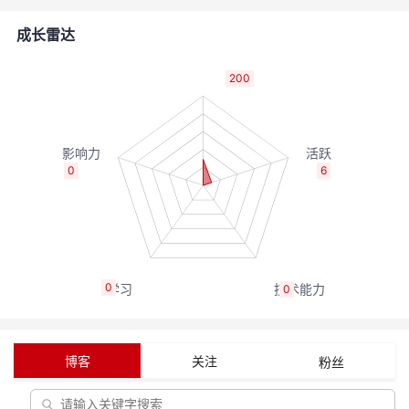
的
Programs
发
者
成长雷达
支
者
我
200
持
学
的
我
我
堂
博
的
我
0
6
的
我
客
论
的
我
我
技
的
坛
圈
的
我
的
我
0
0
术
云
子
直
的
我
课
的
我
支
声
播
活
的
程
认
的
我
博客
关注
粉丝
持
建
动
关
证
实
的