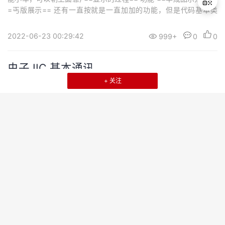
=丐版展示== 还有一直按就是一直加加的功能，但是代码基本类
似，就没必要再写了，都是重复的类似工作 高潮来袭 矩阵键盘 原理
图 分析 矩阵键盘 独立按键与矩阵按键 独立按键 图样==按键按下去
2022-06-23 00:29:42
999+
0
0
退
之后，往往会有抖动的问题，按键本身的弹性，按键按下去或者放
出
开，...
登
虫子 IIC 基本通讯
录
+ 关注
I^2^C协议的简单应用 I^2^C协议总体概述 I^2^C协议规则 ==I^2^C
协议的数据有效性== ==I^2^C协议的起始信号、停止信号== ==I^2
^C协议的通讯格式== I^2^C协议的数据读写三种方式 I^2^C 协议单
向发送数据 比如显示设备，一般情况下我们只需要==写入数据==，
TCP/IP
单片机
传输过程如下 I^2^协议发送地址后立即读取数据 比如传感器设备，
一般情况下我们只需要读出数...
2022-06-23 00:26:47
999+
0
0
虫子 linux环境 高手第一步
linux环境搭建 主要有三种方式 云服务器优点 告诫 购买服务器（我
买的是腾讯云） 1. 进入官网 2.登录 3.认证购买 找到自己的IP 设置
root密码 小结: 使用 XShell 远程登陆到 Linux 关于 Linux 桌面 下载