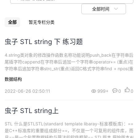
议
注
验
收
全部时间
藏
全部
暂无专栏分类
虫子 STL string 下 练习题
4.string类对象的修改操作函数名称功能说明push_back在字符串后
尾插字符cappend在字符串后追加一个字符串operator+= (重点)在
字符串后追加字符串strc_str(重点)返回C格式字符串find + npos(重
点)从字符串pos位置开始往后找字符c，返回该字符在字符串中的位
数据结构
置rfind从字符串pos位置开始往前找字符c，返回该字符在字符串中
的位置substr在s...
2022-06-26 02:50:11
999+
0
0
虫子 STL string上
STL 什么是STLSTL(standard template libaray-标准模板库)：==
是C++标准库的重要组成部分==，不仅是一个可复用的组件库，而
且==是一个包罗数据结构与算法的软件框架== STL版本 原始版本Al