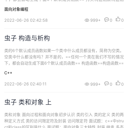
数：只有单个形参，该形参是对本类类型对象的引用(一般常用cons
面向对象编程
t修饰)，在用已存在的类类型对象创建新对象时由编译器自动调用。
特征==拷贝构造函数==也是特殊的成员函数，其特征如下：拷贝构
2022-06-26 02:42:58
999+
0
0
造函数是==构造函数的...
虫子 构造与析构
类的6个默认成员函数如果一个类中什么成员都没有，简称为空类。
空类中什么都没有吗？并不是的，==任何一个类在我们不写的情况
下，都会自动生成下面6个默认成员函数== 构造函数==构造函数==
是一个==特殊的成员函数==，==名字与类名相同,创建类类型对象
C++
时由编译器自动调用==，保证每个数据成员都有 一个合适的初始
值，并且==在对象的生命周期内只调用一次==。虽然名字叫构造，
2022-06-26 02:40:11
999+
0
0
但是不是完成对象的构...
虫子 类和对象 上
类和对象 面向过程和面向对象初步认识 类的引入 类的定义 类的两
种定义方式 类的访问限定符及封装 访问限定符 面试题：c++中stru
ct和class的区别是什么 面试题：面向对象三大特性 封装 继承 多态