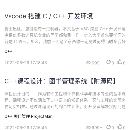
Vscode 搭建 C / C++ 开发环境
将士出征，怎能没有一把利器，本文基于 VSC 搭建 C++ 开发环境
序相信多数计算机专业的同学都和我一样，步入大学首先要学习的
就是 C 语言。那么，我想下面这个东西你一定见过记得当时令我好
奇的就是，为什么这个 VC++6.0 里，行号、插件、快捷键……什么
C++
都没有呢？？于是，历经 CodeBlocks、DevC++、VC++6.0 等编
辑器后，我找到了致胜的法宝，今天的主角——VScode，...
2022-06-29 17:18:43
999+
0
0
C++课程设计：图书管理系统【附源码】
课程设计目的 作为软件工程和计算机科学与技术专业的基本课
程，课程设计不仅涵盖了C++语言的知识体系，又与工程的实际需
要切实相关。通过课程设计的综合性训练，对开发者解决实际问题
能力，编程能力，动手能力有很大的提升，更有助于样成良好的编
C++
项目管理 ProjectMan
程习惯。 图书管理系统需求分析 某高校为更好的管理图书馆，
现需设计一简易图书管理系统，实现新书录入，图书资料查询，显
2022-06-29 17:16:45
999+
0
0