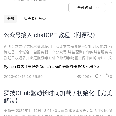
议
注
验
收
全部时间
藏
全部
暂无专栏分类
公众号接入 chatGPT 教程（附源码）
声明：本文仅供技术交流使用，阅读本文需具备一定的开发能力 前
置准备一个域名一台服务器一个公众号 域名配置在你的域名服务商
新建二级域名并绑定服务器主机IP 服务器配置上传下面的python文
件到你的服务器，并修改代码段中相应位置代码（token、api-ke
Python
域名注册服务 Domains
弹性云服务器 ECS
机器学习
y、port）import timefrom flask import Flask,make_response,re
questimport...
2023-02-16 20:55:50
999+
1
0
罗技GHub驱动长时间加载 / 初始化【完美
解决】
更新于 2022年1月12日 13:01:40桌面新建文本文档，写入下列代码