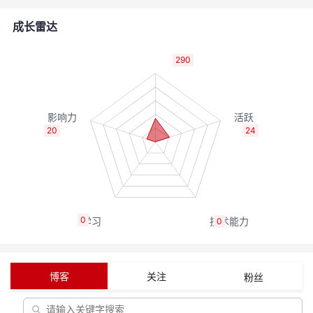
的
Programs
发
者
成长雷达
支
者
我
290
持
学
的
我
我
堂
博
的
我
20
24
的
我
客
论
的
我
我
技
的
坛
圈
的
我
的
我
0
0
术
云
子
直
的
我
课
的
我
支
声
播
活
的
程
认
的
我
博客
关注
粉丝
持
建
动
关
证
实
的