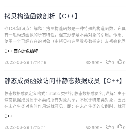
示总图书信息功能。要求开发的系统需要具...
拷贝构造函数剖析【C++】
@TOC知识点：解释：拷贝构造函数是一种特殊的构造函数，它具
有一般构造函数的所有特性，但其形参是本类对象的引用。作用：
使用一个已经存在的对象（由拷贝构造函数参数指定）去初始化同
类的一个新对象。定义格式：构造函数名 （&类名）；三种使用情
C++
面向对象编程
况：用一个对象去初始化同类的另一个对象；函数的形参是类的对
象，调用函数时形参与实参的结合；函数返回值是类的对象，函数
2022-06-29 17:14:18
999+
0
0
执行返回调用；注意：拷贝构造函数的参数采用...
静态成员函数访问非静态数据成员【C++】
静态数据成员定义格式：static 类型名 静态数据成员名 ;详解：由于
静态数据成员属于本类的所有对象共享，不属于特定类对象，因此
在未产生类对象时作用域就可见，即：在未产生类的实例时，就可
以对它进行操作。初始化：类型 类名 :: 静态数据成员 = 初始化值 ;
C++
详解：静态数据成员必须在类外初始化，不可在类体内，因为：构
造函数中，如果可以，则每次建立对象，都会对静态数据成员的值
2022-06-29 17:13:11
999+
0
0