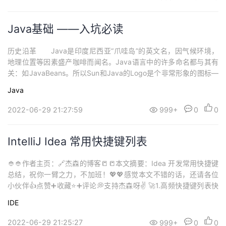
Java基础 ——入坑必读
历史沿革 Java是印度尼西亚“爪哇岛”的英文名，因气候环境，
地理位置等因素盛产咖啡而闻名。Java语言中的许多命名都与其有
关：如JavaBeans。所以Sun和Java的Logo是个非常形象的图标—
冒热气儿的咖啡。 早期的Java只是Sun MicroSystems公司在1
Java
990年12月开始研究的一个内部项目。Sun公司一位名为帕特里克·
诺顿的工程师因为其公司难于操作的C++/C语言...
2022-06-29 21:27:59
999+
0
0
IntelliJ Idea 常用快捷键列表
👲👲作者主页：🔗杰森的博客📒📒本文摘要：Idea 开发常用快捷键
总结，祝你一臂之力，不加班！💖💖感觉本文不错的话，还请各位
小伙伴👍点赞➕收藏⭐➕评论💭支持杰森呀✌️ 🚀1.高频快捷键列表快
捷键含义Ctrl+Shift + Enter语句完成！否定完成，输入表达式时
IDE
“！”键Ctrl+E最近文件Ctrl+Shift+E最近更改的文件Shift+Click关闭
文件Ctrl+[...
2022-06-29 21:25:27
999+
0
0