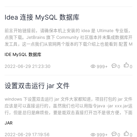
Idea 连接 MySQL 数据库
前言开始链接前，请确保本机上安装的 idea 是 Ultimate 专业版，
点我下载。JetBrains 旗下 Community 社区版本并未集成数据库开
发工具，这一点我们从官网两个版本的下载介绍上也能看到 配置 M
ySQL 安装一般来说，安装V5左右的版本就足够，版本号越大占用
IDE
MySQL
数据库
后台资源会更多，我们根据实际开发需求，选择合适的就好，这里
演示 5.7 版本的安装过程（其他版本基本一致，按钮...
2022-06-29 21:23:30
999+
0
0
设置双击运行 jar 文件
windows 下设置双击运行 jar 文件大家都知道，项目打包的 jar 文件
应该是可以直接运行的，虽然我们也可以用指令java -jar xxx.jar运
行，但是总归是麻烦些，要是能双击直接打开岂不是很方便，下面
我们就来一起看看怎么操作吧首先确保本地 java 的开发环境配置成
JAR
功，cmd 执行指令java -version正确显示版本号则配置无误，未配
置过的朋友请参考这里接下来我们找到一...
2022-06-29 17:19:56
999+
0
0