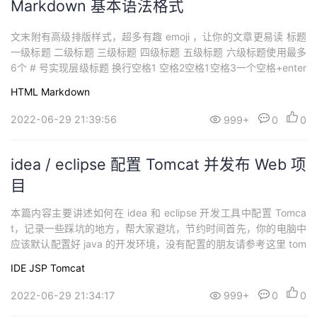
Markdown 基本语法格式
文末附有高级排版样式，超多有趣 emoji ，让你的文章更易读 标题
一级标题 二级标题 三级标题 四级标题 五级标题 六级标题使用最多
6个 # 号实现层级标题 换行空格1 空格2空格1空格3一个空格+enter
=换空行 字体样式斜体 * *斜体 _ _粗体 ** **粗体__ __粗斜体 ***或_
HTML
Markdown
__强调 符号 ` 分隔线三个以上字符 * 或- - - 或 --------...
2022-06-29 21:39:56
999+
0
0
idea / eclipse 配置 Tomcat 并发布 Web 项
目
本篇内容主要讲述如何在 idea 和 eclipse 开发工具中配置 Tomca
t，记录一些踩坑的地方，帮大家避坑，节约时间首先，你的电脑中
应该默认配置好 java 的开发环境，没有配置的朋友请参考这里 tom
cat 安装配置 简介Tomcat是由Apache软件基金会属下Jakarta项目
IDE
JSP
Tomcat
开发的Servlet容器，按照Sun Microsystems提供的技术规范，实现
了对Servlet和...
2022-06-29 21:34:17
999+
0
0