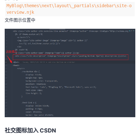
MyBlog\themes\next\layout\_partials\sidebar\site-o
verview.njk
文件图示位置中
社交图标加入 CSDN