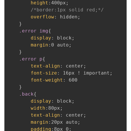
height
:
400px
;
/*border:1px solid red;*/
overflow
:
 hidden
;
}
.error img
{
display
:
 block
;
margin
:
0 auto
;
}
.error p
{
text-align
:
 center
;
font-size
:
 16px ! important
;
font-weight
:
 600

}
.back
{
display
:
 block
;
width
:
80px
;
text-align
:
 center
;
margin
:
20px auto
;
padding
:
8px 0
;