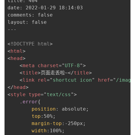
title: 404

date: 2022-01-29 18:14:03

comments: false

layout: false

---

<!
DOCTYPE
html
>
<
html
>
<
head
>
<
meta
charset
=
"
UTF-8
"
>
<
title
>
页面走丢啦~
</
title
>
<
link
rel
=
"
shortcut icon
"
href
=
"
/image
</
head
>
<
style
type
=
"
text/css
"
>
.error
{
position
:
 absolute
;
top
:
50%
;
margin-top
:
-250px
;
width
:
100%
;