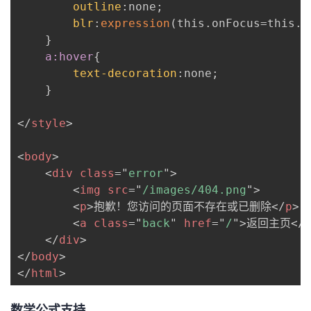
outline
:
none
;
blr
:
expression
(
this.onFocus=this.
b
}
a:hover
{
text-decoration
:
none
;
}
</
style
>
<
body
>
<
div
class
=
"
error
"
>
<
img
src
=
"
/images/404.png
"
>
<
p
>
抱歉！您访问的页面不存在或已删除
</
p
>
<
a
class
=
"
back
"
href
=
"
/
"
>
返回主页
</
</
div
>
</
body
>
</
html
>
数学公式支持