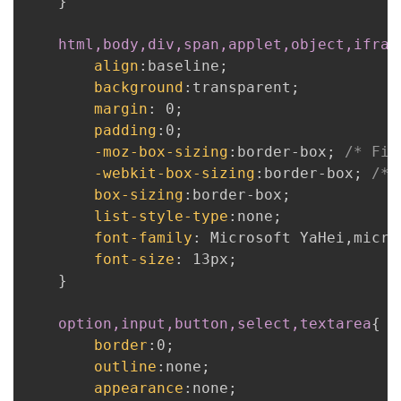
}
html,body,div,span,applet,object,ifram
align
:
baseline
;
background
:
transparent
;
margin
:
 0
;
padding
:
0
;
-moz-box-sizing
:
border-box
;
/* Fir
-webkit-box-sizing
:
border-box
;
/* 
box-sizing
:
border-box
;
list-style-type
:
none
;
font-family
:
 Microsoft YaHei
,
micro
font-size
:
 13px
;
}
option,input,button,select,textarea
{
border
:
0
;
outline
:
none
;
appearance
:
none
;