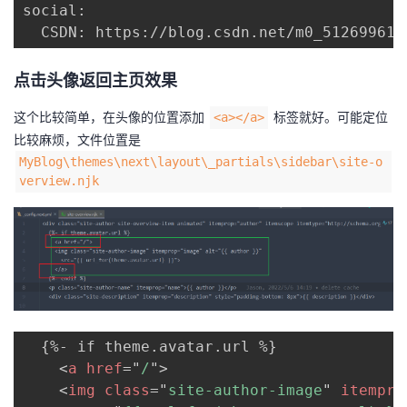
social:

点击头像返回主页效果
这个比较简单，在头像的位置添加
标签就好。可能定位
<a></a>
比较麻烦，文件位置是
MyBlog\themes\next\layout\_partials\sidebar\site-o
verview.njk
  {%- if theme.avatar.url %}

<
a
href
=
"
/
"
>
<
img
class
=
"
site-author-image
"
itempro