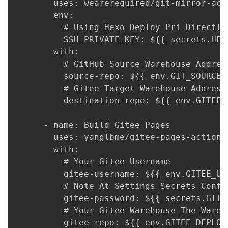
        uses: wearerequired/git-mirror-acti
        env:

          # Using Hexo Deploy Pri Directly

          SSH_PRIVATE_KEY: ${{ secrets.HEXO
        with:

          # GitHub Source Warehouse Address
          source-repo: ${{ env.GIT_SOURCE_R
          # Gitee Target Warehouse Address

          destination-repo: ${{ env.GITEE_
      - name: Build Gitee Pages

        uses: yanglbme/gitee-pages-action@m
        with:

          # Your Gitee Username

          gitee-username: ${{ env.GITEE_USE
          # Note At Settings Secrets Confi
          gitee-password: ${{ secrets.GITEE
          # Your Gitee Warehouse The Wareh
          gitee-repo: ${{ env.GITEE_DEPLOY_