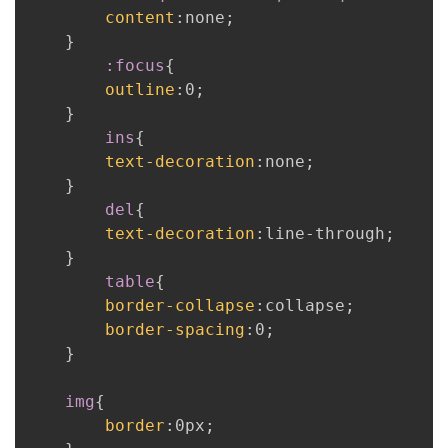
content
:
none
;
}
:focus
{
outline
:
0
;
}
ins
{
text-decoration
:
none
;
}
del
{
text-decoration
:
line-through
;
}
table
{
border-collapse
:
collapse
;
border-spacing
:
0
;
}
img
{
border
:
0px
;