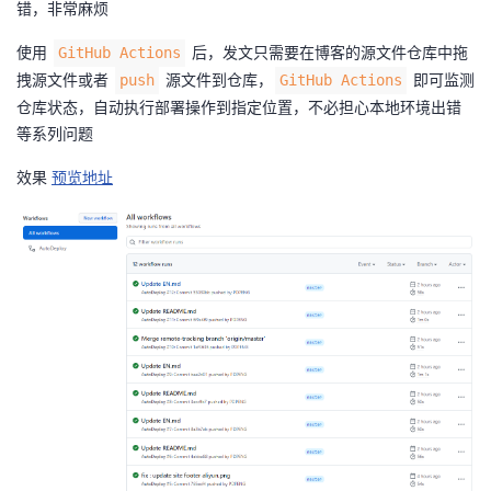
错，非常麻烦
我
注
的
开
使用
后，发文只需要在博客的源文件仓库中拖
GitHub Actions
的
Programs
发
拽源文件或者
源文件到仓库，
即可监测
push
GitHub Actions
仓库状态，自动执行部署操作到指定位置，不必担心本地环境出错
支
者
等系列问题
效果
预览地址
持
学
我
堂
的
我
我
技
的
的
我
术
云
课
的
我
支
声
程
认
的
我