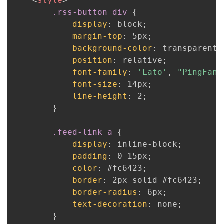
<
style
>
.rss-button div
{
display
:
 block
;
margin-top
:
 5px
;
background-color
:
 transparent
;
position
:
 relative
;
font-family
:
'Lato'
,
"PingFang
font-size
:
 14px
;
line-height
:
 2
;
}
.feed-link a
{
display
:
 inline-block
;
padding
:
 0 15px
;
color
:
 #fc6423
;
border
:
 2px solid #fc6423
;
border-radius
:
 6px
;
text-decoration
:
 none
;
}