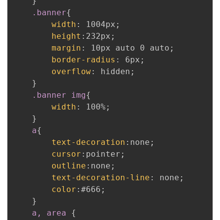
}
.banner
{
width
:
 1004px
;
height
:
232px
;
margin
:
 10px auto 0 auto
;
border-radius
:
 6px
;
overflow
:
 hidden
;
}
.banner img
{
width
:
 100%
;
}
a
{
text-decoration
:
none
;
cursor
:
pointer
;
outline
:
none
;
text-decoration-line
:
 none
;
color
:
#666
;
}
a, area
{