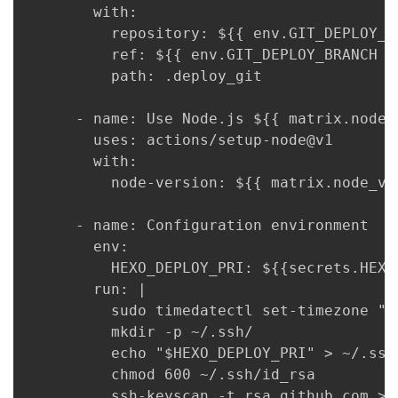
        with:

          repository: ${{ env.GIT_DEPLOY_RE
          ref: ${{ env.GIT_DEPLOY_BRANCH }}
          path: .deploy_git

      - name: Use Node.js ${{ matrix.node_v
        uses: actions/setup-node@v1

        with:

          node-version: ${{ matrix.node_ver
      - name: Configuration environment

        env:

          HEXO_DEPLOY_PRI: ${{secrets.HEXO_
        run: |

          sudo timedatectl set-timezone "As
          mkdir -p ~/.ssh/

          echo "$HEXO_DEPLOY_PRI" > ~/.ssh/
          chmod 600 ~/.ssh/id_rsa

          ssh-keyscan -t rsa github.com >>