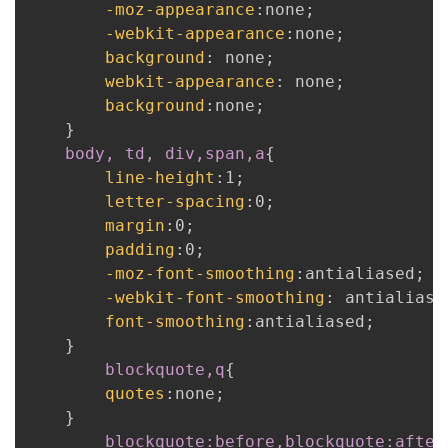
-moz-appearance
:
none
;
-webkit-appearance
:
none
;
background
:
 none
;
webkit-appearance
:
 none
;
background
:
none
;
}
body, td, div,span,a
{
line-height
:
1
;
letter-spacing
:
0
;
margin
:
0
;
padding
:
0
;
-moz-font-smoothing
:
antialiased
;
-webkit-font-smoothing
:
 antialiase
font-smoothing
:
antialiased
;
}
blockquote,q
{
quotes
:
none
;
}
blockquote:before,blockquote:after