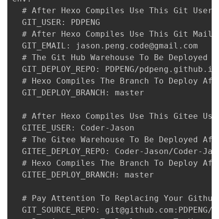
  # After Hexo Compiles Use This Git User 
  GIT_USER: PDPENG

  # After Hexo Compiles Use This Git Mailb
  GIT_EMAIL: jason.peng.code@gmail.com

  # The Git Hub Warehouse To Be Deployed Af
  GIT_DEPLOY_REPO: PDPENG/pdpeng.github.io

  # Hexo Compiles The Branch To Deploy Afte
  GIT_DEPLOY_BRANCH: master

  # After Hexo Compiles Use This Gitee Use
  GITEE_USER: Coder-Jason

  # The Gitee Warehouse To Be Deployed Afte
  GITEE_DEPLOY_REPO: Coder-Jason/Coder-Jaso
  # Hexo Compiles The Branch To Deploy Afte
  GITEE_DEPLOY_BRANCH: master

  # Pay Attention To Replacing Your Github
  GIT_SOURCE_REPO: git@github.com:PDPENG/p