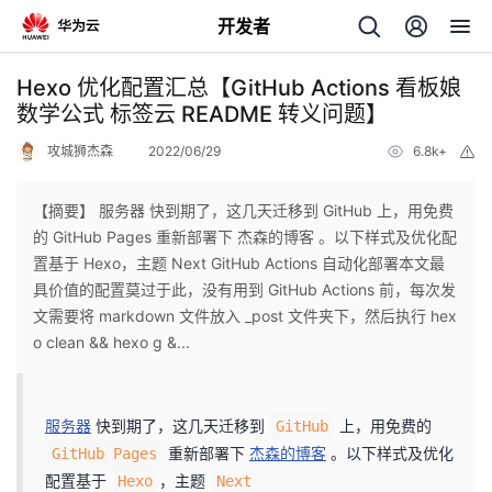
开发者
返
Hexo 优化配置汇总【GitHub Actions 看板娘
回
数学公式 标签云 README 转义问题】
攻城狮杰森
2022/06/29
6.8k+
举
报
【摘要】 服务器 快到期了，这几天迁移到 GitHub 上，用免费
的 GitHub Pages 重新部署下 杰森的博客 。以下样式及优化配
个
置基于 Hexo，主题 Next GitHub Actions 自动化部署本文最
具价值的配置莫过于此，没有用到 GitHub Actions 前，每次发
我
人
文需要将 markdown 文件放入 _post 文件夹下，然后执行 hex
o clean && hexo g &...
的
主
开
页
服务器
快到期了，这几天迁移到
上，用免费的
GitHub
重新部署下
杰森的博客
。以下样式及优化
GitHub Pages
发
配置基于
，主题
Hexo
Next