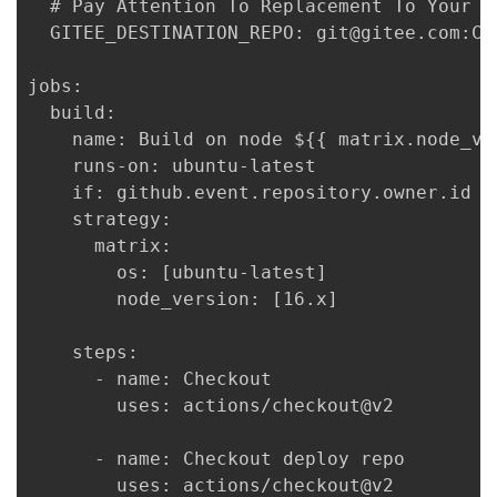
  # Pay Attention To Replacement To Your G
  GITEE_DESTINATION_REPO: git@gitee.com:Co
jobs:

  build:

    name: Build on node ${{ matrix.node_ve
    runs-on: ubuntu-latest

    if: github.event.repository.owner.id =
    strategy:

      matrix:

        os: [ubuntu-latest]

        node_version: [16.x]

    steps:

      - name: Checkout

        uses: actions/checkout@v2

      - name: Checkout deploy repo

        uses: actions/checkout@v2
