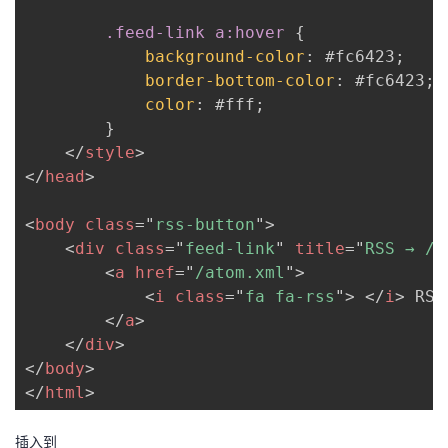
.feed-link a:hover
{
background-color
:
 #fc6423
;
border-bottom-color
:
 #fc6423
;
color
:
 #fff
;
}
</
style
>
</
head
>
<
body
class
=
"
rss-button
"
>
<
div
class
=
"
feed-link
"
title
=
"
RSS → /a
<
a
href
=
"
/atom.xml
"
>
<
i
class
=
"
fa fa-rss
"
>
</
i
>
 RSS

</
a
>
</
div
>
</
body
>
</
html
>
插入到