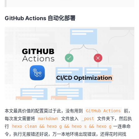
者
GitHub Actions 自动化部署
我
的
我
博
的
我
客
论
的
我
坛
圈
的
我
子
直
的
我
本文最具价值的配置莫过于此，没有用到
前，
GitHub Actions
我
播
活
的
每次发文需要将
文件放入
文件夹下，然后执
markdown
_post
行
一连串命
hexo clean && hexo g && hexo s && hexo g
我
动
关
的
令，执行无报错还好说，万一本地环境出现错误，还得花时间找