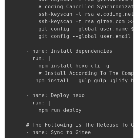
          # coding Cancelled Synchronizatio
          ssh-keyscan -t rsa e.coding.net 
          ssh-keyscan -t rsa gitee.com >> ~
          git config --global user.name $GI
          git config --global user.email $G
      - name: Install dependencies

        run: |

          npm install hexo-cli -g

		  # Install According To The Components You Installed

         npm install - gulp gulp-uglify he
      - name: Deploy hexo

        run: |

          npm run deploy

      # The Following Is The Release To Git
      - name: Sync to Gitee
