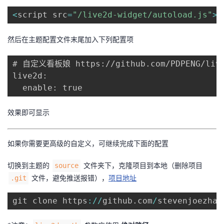
<
script src
=
"/live2d-widget/autoload.js"
>
<
然后在主题配置文件末尾加入下列配置项
# 自定义看板娘 https://github.com/PDPENG/live2
live2d:

效果即可显示
如果你需要更高级的自定义，可继续完成下面的配置
切换到主题的
文件夹下，克隆项目到本地（删除项目
source
文件，避免推送报错），
项目地址
.git
git clone https
:
/
/
github
.
com
/
stevenjoezhan