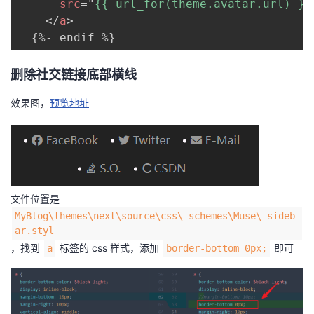
src
=
"
{{ url_for(theme.avatar.url) }}
</
a
>
删除社交链接底部横线
效果图，
预览地址
文件位置是
MyBlog\themes\next\source\css\_schemes\Muse\_sideb
ar.styl
，找到
标签的 css 样式，添加
即可
a
border-bottom 0px;