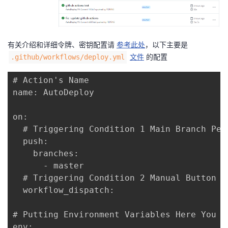
持
建
证
实
的
议
验
收
有关介绍和详细令牌、密钥配置请
参考此处
，以下主要是
藏
文件
的配置
.github/workflows/deploy.yml
# Action's Name

name: AutoDeploy

on:

  # Triggering Condition 1 Main Branch Per
  push:

    branches:

      - master

  # Triggering Condition 2 Manual Button

  workflow_dispatch:

# Putting Environment Variables Here You N
env:
