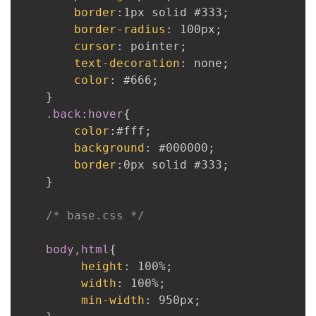
border
:
1px solid #333
;
border-radius
:
 100px
;
cursor
:
 pointer
;
text-decoration
:
 none
;
color
:
 #666
;
}
.back:hover
{
color
:
#fff
;
background
:
 #000000
;
border
:
0px solid #333
;
}
/* base.css */
body,html
{
height
:
 100%
;
width
:
 100%
;
min-width
:
 950px
;