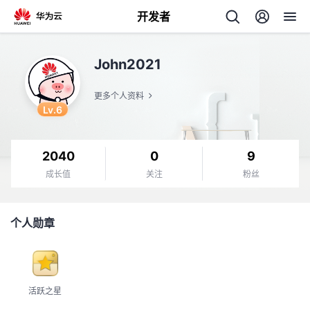
开发者
返
John2021
回
更多个人资料
Lv.6
2040
0
9
个
成长值
关注
粉丝
我
人
个人勋章
我
的
主
我
的
开
页
活跃之星
我
的
开
发