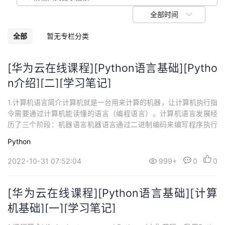
议
注
验
收
全部时间
藏
全部
暂无专栏分类
[华为云在线课程][Python语言基础][Pytho
n介绍][二][学习笔记]
1.计算机语言简介计算机就是一台用来计算的机器，让计算机执行指
令需要通过计算机能读懂的语言（编程语言）。计算机语言发展经
历了三个阶段：机器语言机器语言通过二进制编码来编写程序执行
效率好，编写起来太麻烦符号语言符号语言也称汇编语言使用符号
Python
来代替机器码编写程序时，不需要使用二进制，直接编写符号编写
完成后，需要将符号转换为机器码，然后再由计算机执行符号转换
2022-10-31 07:52:04
999+
0
0
为机器码的过程称为汇编将机器码转换为符号...
[华为云在线课程][Python语言基础][计算
机基础][一][学习笔记]