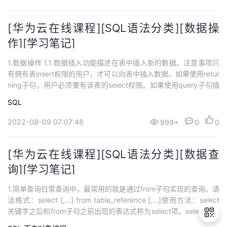
基本表中导出的虚表，可用于控制用户对数据访问...
[华为云在线课程][SQL语法分类][数据操
作][学习笔记]
1.数据操作 1.1.数据插入功能描述在表中插入新的数据。注意事项只
有拥有表insert权限的用户，才可以向表中插入数据。如果使用retur
ning子句，用户必须要有该表的select权限。如果使用query子句插
入来自查询里的数据行，用户还需要拥有在查询里使用的表的select
SQL
权限。insert事务提交是默认开启的。语法格式insert语句有三种形
式。值插入，构造一行记录并插入到表中。i...
2022-08-09 07:07:48
999+
0
0
[华为云在线课程][SQL语法分类][数据查
询][学习笔记]
1.简单查询日常查询中，最常用的就是通过from子句实现的查询。语
法格式：select [,...] from table_reference [,...]使用方法：select
关键字之后和from子句之前出现的表达式称为select项。select项用
于指定要查询的列，from指定要从哪个表中查询。如果要查询所有