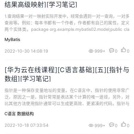
结果高级映射][学习笔记]
1.查询结果一对一映射实际开发中，经常会遇到一对一查询，一对多
查询等。例如：每本书都有一个作者，作者都有自己的属性，定义
两个实体类。package org.example.mybatis02.model;public cla
ss Book { private Integer id; private String name; private Author
MyBatis
author; ...
2022-10-30 14:08:19
999+
0
0
[华为云在线课程][C语言基础][五][指针与
数组][学习笔记]
指针是一种保存变量地址的变量。在C语言中，指针的使用非常广
泛，原因之一是，指针常常是表达某个计算的唯一途径，另外，对
比其他方法使用指针通常可以生成更高效、更紧凑的代码。指针与
数组的关系十分密切。指针和goto语句一样，会导致程序难以理
C语言
数据结构
解。如果使用粗心，指针很容易就指向了错误的地方。如果使用谨
慎，可以写出简单、清晰的程序。ANSI C的一个最重要的变化是，
2022-10-18 07:33:54
999+
0
0
明确指定了操纵指针的规则。ANSI C...