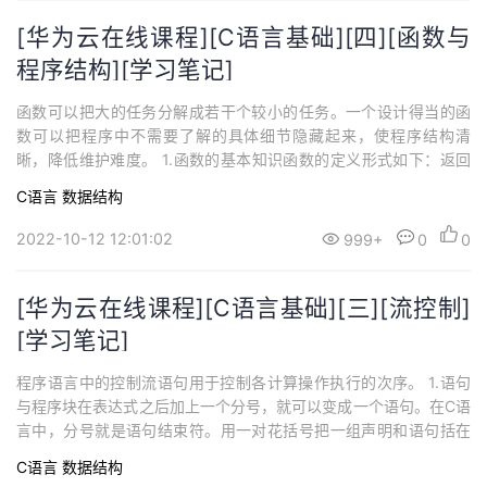
[华为云在线课程][C语言基础][四][函数与
程序结构][学习笔记]
函数可以把大的任务分解成若干个较小的任务。一个设计得当的函
数可以把程序中不需要了解的具体细节隐藏起来，使程序结构清
晰，降低维护难度。 1.函数的基本知识函数的定义形式如下：返回
值类型 函数名字(参数声明表){ 声明和语句}函数定义中的各构成部
C语言
数据结构
分都可以省略。最简单的函数：dummy() {}，该函数不执行任何操
作也不返回任何值。这种不执行任何操作的函数可以在程序开发期
2022-10-12 12:01:02
999+
0
0
间用以保留位置（等待...
[华为云在线课程][C语言基础][三][流控制]
[学习笔记]
程序语言中的控制流语句用于控制各计算操作执行的次序。 1.语句
与程序块在表达式之后加上一个分号，就可以变成一个语句。在C语
言中，分号就是语句结束符。用一对花括号把一组声明和语句括在
一起就构成了一个复合语句（程序块），复合语句语法上等价于单
C语言
数据结构
条语句。 2.if-else语句if-else语句用于条件判定，语法为：if {表达