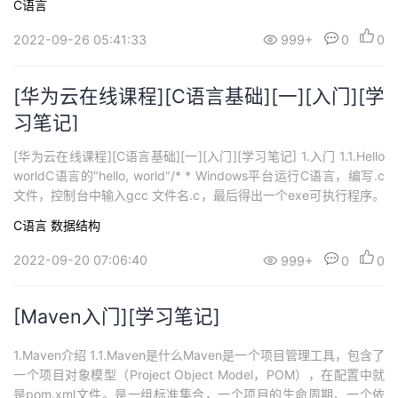
C语言
由字母和数字组成的序列，第一个字符必须为字母。下划线被看作
是字母，通常用于命名较长的变量名，以提高可读性。C语言是严格
2022-09-26 05:41:33
999+
0
0
区分大小写的，在传统的C语言用法中，变量名...
[华为云在线课程][C语言基础][一][入门][学
习笔记]
[华为云在线课程][C语言基础][一][入门][学习笔记] 1.入门 1.1.Hello
worldC语言的"hello, world"/* * Windows平台运行C语言，编写.c
文件，控制台中输入gcc 文件名.c，最后得出一个exe可执行程序。
* *///包含标准库的信息#include <stdio.h>//定义名为main的函
C语言
数据结构
数，这函数不接受参数值int main(){ ...
2022-09-20 07:06:40
999+
0
0
[Maven入门][学习笔记]
1.Maven介绍 1.1.Maven是什么Maven是一个项目管理工具，包含了
一个项目对象模型（Project Object Model，POM），在配置中就
是pom.xml文件。是一组标准集合，一个项目的生命周期、一个依