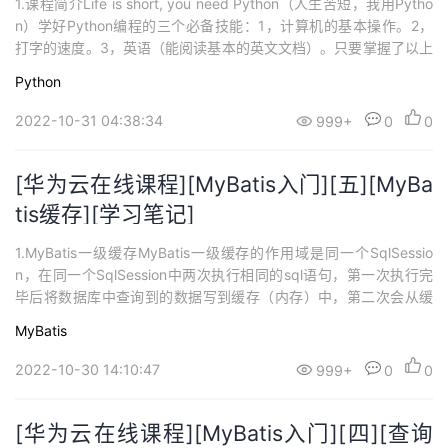
1.课程简介Life is short, you need Python（人生苦短，我用Pytho
n）学好Python编程的三个必备技能：1，计算机的基本操作。2，
打字的速度。3，英语（能阅读基本的英文文档）。只要掌握了以上
三个技能，那么我们就能轻松学好Python编程！ 2.计算机简介在我
Python
们的现实生活中，越来越离不开计算机，计算机的定义不再局限于
传统的台式电脑和笔记本电脑，手机、游戏机、...
2022-10-31 04:38:34
999+
0
0
[华为云在线课程][MyBatis入门][五][MyBa
tis缓存][学习笔记]
1.MyBatis一级缓存MyBatis一级缓存的作用域是同一个SqlSessio
n，在同一个SqlSession中两次执行相同的sql语句，第一次执行完
毕后将数据库中查询到的数据写到缓存（内存）中，第二次会从缓
存中获取数据将不再从数据库查询，从而提高效率。当一个SqlSess
MyBatis
ion结束后该SqlSession中的一级缓存也就不存在了。MyBatis默认
开启一级缓存。package org...
2022-10-30 14:10:47
999+
0
0
[华为云在线课程][MyBatis入门][四][查询