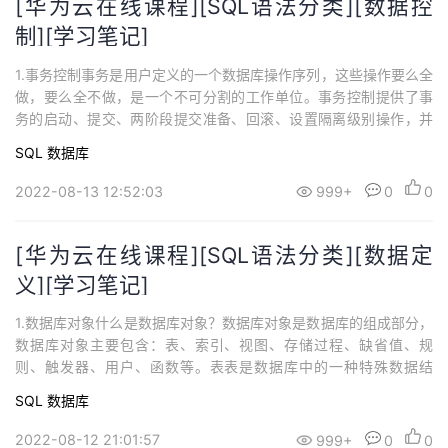
[华为云在线课程][SQL语法分类][数据控
制][学习笔记]
1.事务控制事务是用户定义的一个数据库操作序列，这些操作要么全
做，要么全不做，是一个不可分割的工作单位。事务控制提供了事
务的启动、提交、两阶段提交准备、回滚、设置隔离级别操作，并
支持在事务中创建保存点。功能相关SQL提交事务commit回滚事务r
SQL
数据库
ollbackGaussDB(for MySQL)没有提供显式定义事务开始的语句，
第一个可执行SQL（除登录语句外）隐含事务的开始。 2.提交事
2022-08-13 12:52:03
999+
0
0
务...
[华为云在线课程][SQL语法分类][数据定
义][学习笔记]
1.数据库对象什么是数据库对象？数据库对象是数据库的组成部分，
数据库对象主要包含：表、索引、视图、存储过程、缺省值、规
则、触发器、用户、函数等。表表是数据库中的一种特殊数据结
构，用于存储数据对象以及对象之间的关系，由行和列组成的。索
SQL
数据库
引索引是对数据库表中一列或多列的值进行排序的一种结构，使用
索引可快速访问数据库表中的特定信息。视图视图是从一个或几个
2022-08-12 21:01:57
999+
0
0