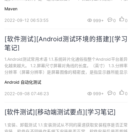
赖管理系统，还包括在项目生命周期阶段的插件（plugin）和目标
Maven
（goal）。当我们使用Maven时，通过一个自定义的项目对象模
型，pom.xml来描述当前这个项目。M...
2022-09-12 06:53:55
999+
0
0
[软件测试][Android测试环境的搭建][学习
笔记]
1.Android测试常用术语 1.1.系统碎片化通俗指整个Android平台差异
化越来越大。 1.2.屏幕尺寸屏幕对角线的长度。（英寸） 1.3.分辨率
分辨率（屏幕分辨率）是屏幕图像的精密度，是指显示器所能显示
的像素有多少。由于屏幕上的点、线和面都是由像素组成的，显示
Android
自动化测试
器可显示的像素越多，画面就越精细，同样的屏幕区域内能显示的
信息也就越多，所以分辨率是个非常重要的性能指标之一。 1.4.像...
2022-09-08 07:46:23
999+
0
0
[软件测试][移动端测试要点][学习笔记]
1.安装、卸载测试 1.1.安装测试从不同的渠道获取安装程序是否正常
安装。软件在不同操作系统下安装是否正常。软件安装后是否能够