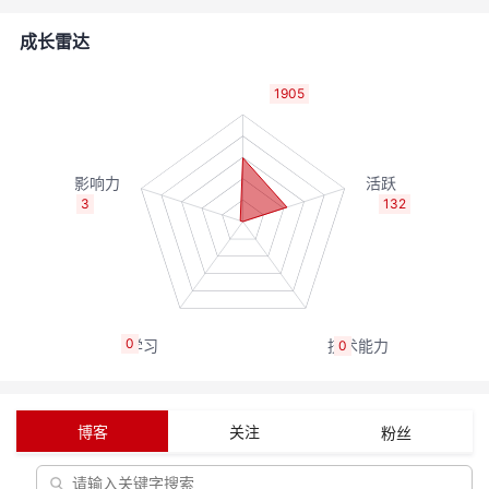
的
Programs
发
者
成长雷达
支
者
我
1905
持
学
的
我
我
堂
博
的
我
3
132
的
我
客
论
的
我
我
技
的
坛
圈
的
我
的
我
0
0
术
云
子
直
的
我
课
的
我
支
声
播
活
的
程
认
的
我
博客
关注
粉丝
持
建
动
关
证
实
的