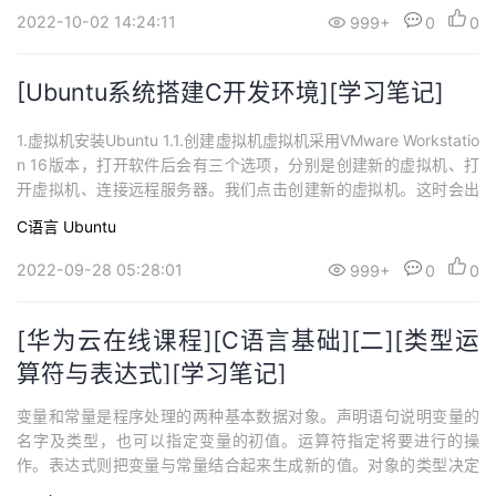
式} 语句1else 语句2语句执行时，先计算表达式的值，如...
2022-10-02 14:24:11
999+
0
0
[Ubuntu系统搭建C开发环境][学习笔记]
1.虚拟机安装Ubuntu 1.1.创建虚拟机虚拟机采用VMware Workstatio
n 16版本，打开软件后会有三个选项，分别是创建新的虚拟机、打
开虚拟机、连接远程服务器。我们点击创建新的虚拟机。这时会出
现新建虚拟机向导的界面，有两个配置分别是典型和自定义，选择
C语言
Ubuntu
典型的话虚拟机会自动加载Ubuntu系统镜像采用虚拟机默认的配置
安装，我们通常选择自定义方式进行安装。在硬件兼容性界面直接
2022-09-28 05:28:01
999+
0
0
采...
[华为云在线课程][C语言基础][二][类型运
算符与表达式][学习笔记]
变量和常量是程序处理的两种基本数据对象。声明语句说明变量的
名字及类型，也可以指定变量的初值。运算符指定将要进行的操
作。表达式则把变量与常量结合起来生成新的值。对象的类型决定
该对象可取值的集合以及可以对该对象执行的操作。 1.变量名名字