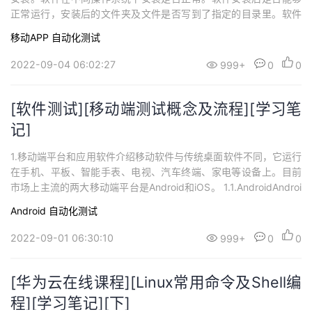
正常运行，安装后的文件夹及文件是否写到了指定的目录里。软件
安装过程是否可以取消，点击取消后，写入的文件是否如概要设计
移动APP
自动化测试
说明处理。软件安装过程中意外情况地处理是否符合需要（如死
机，重启，断电）。安装空间不足时是否有相应提示。安装后没有
2022-09-04 06:02:27
999+
0
0
生成多余的目录结构和文件。对于需要通...
[软件测试][移动端测试概念及流程][学习笔
记]
1.移动端平台和应用软件介绍移动软件与传统桌面软件不同，它运行
在手机、平板、智能手表、电视、汽车终端、家电等设备上。目前
市场上主流的两大移动端平台是Android和iOS。 1.1.AndroidAndroi
d是一个基于Linux内核和其他开源软件的修改版移动操作系统，是
Android
自动化测试
免费的开源软件，其源代码称为Android Open Source Project（A
OSP），并主要以Apache许可...
2022-09-01 06:30:10
999+
0
0
[华为云在线课程][Linux常用命令及Shell编
程][学习笔记][下]