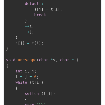
default
:
            s
[
j
]
=
 t
[
i
]
;
break
;
}
++
i
;
++
j
;
}
    s
[
j
]
=
 t
[
i
]
;
}
void
unescape
(
char
*
s
,
char
*
t
)
{
int
 i
,
 j
;
    i 
=
 j 
=
0
;
while
(
t
[
i
]
)
{
switch
(
t
[
i
]
)
{
case
'\\'
: