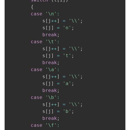
{
case
'\n'
:
            s
[
j
++
]
=
'\\'
;
            s
[
j
]
=
'n'
;
break
;
case
'\t'
:
            s
[
j
++
]
=
'\\'
;
            s
[
j
]
=
't'
;
break
;
case
'\a'
:
            s
[
j
++
]
=
'\\'
;
            s
[
j
]
=
'a'
;
break
;
case
'\b'
:
            s
[
j
++
]
=
'\\'
;
            s
[
j
]
=
'b'
;
break
;
case
'\f'
: