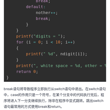
break
;
default
:
            nother
++
;
break
;
}
}
printf
(
"digits = "
)
;
for
(
i 
=
0
;
 i 
<
10
;
 i
++
)
{
printf
(
" %d"
,
 ndigit
[
i
]
)
;
}
printf
(
", white space = %d, other = %d
return
0
;
}
break语句将导致程序立即执行从switch语句中退出。在switch语句
中，case的作用只是一个符号，在某个分支中的代码执行完后，程
序将进入下一分支继续执行，除非在程序中显式跳转。跳出switch
语句最常用的方式使用break和return。