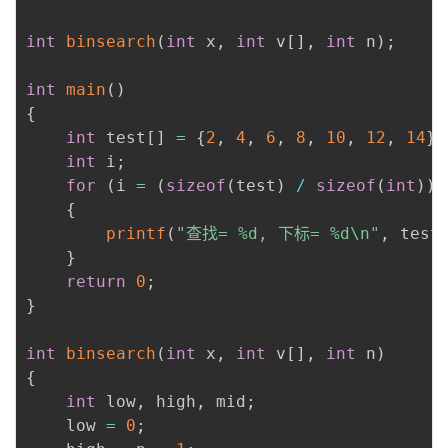
int
binsearch
(
int
 x
,
int
 v
[
]
,
int
 n
)
;
int
main
(
)
{
int
 test
[
]
=
{
2
,
4
,
6
,
8
,
10
,
12
,
14
}
;
int
 i
;
for
(
i 
=
(
sizeof
(
test
)
/
sizeof
(
int
)
)
{
printf
(
"查找= %d, 下标= %d\n"
,
 test
}
return
0
;
}
int
binsearch
(
int
 x
,
int
 v
[
]
,
int
 n
)
{
int
 low
,
 high
,
 mid
;
    low 
=
0
;