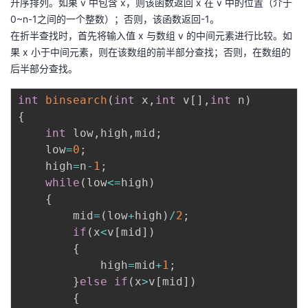
升序排列。如果 v 中包含 x，则该函数返回 x 在 v 中的位置（介于
持
建
证
实
的
0~n-1之间的一个整数）；否则，该函数返回-1。
在折半查找时，首先将输入值 x 与数组 v 的中间元素进行比较。如
议
验
收
果 x 小于中间元素，则在该数组的前半部分查找；否则，在数组的
后半部分查找。
藏
int
binsearch
(
int
 x
,
int
 v
[
]
,
int
 n
)
{
int
 low
,
high
,
mid
;
    low
=
0
;
    high
=
n
-
1
;
while
(
low
<=
high
)
{
        mid
=
(
low
+
high
)
/
2
;
if
(
x
<
v
[
mid
]
)
{
            high
=
mid
+
1
;
}
else
if
(
x
>
v
[
mid
]
)
{