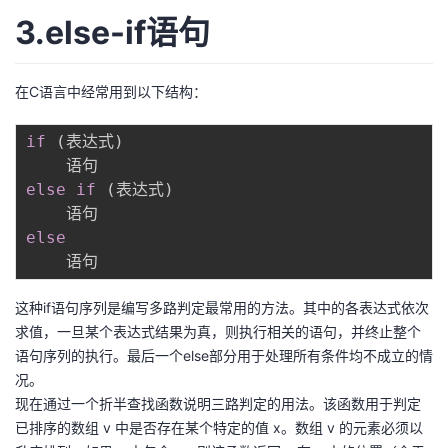
我
注
的
开
3.else-if语句
的
Programs
发
在C语言中经常用到以下结构：
支
者
if
(
表达式
)
持
学
else
if
(
表达式
)
我
堂
else
的
我
我
这种if语句序列是编写多路判定最常用的方法。其中的各表达式依次
技
的
的
我
求值，一旦某个表达式结果为真，则执行相关的语句，并终止整个
语句序列的执行。最后一个else部分用于处理所有条件均不成立的情
术
云
课
的
我
况。
现在通过一个折半查找函数说明三路判定的用法。该函数用于判定
支
声
程
认
的
我
已排序的数组 v 中是否存在某个特定的值 x。数组 v 的元素必须以