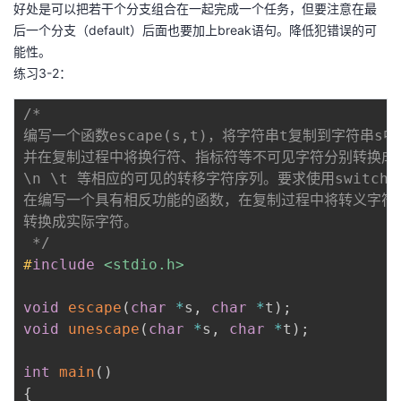
好处是可以把若干个分支组合在一起完成一个任务，但要注意在最
后一个分支（default）后面也要加上break语句。降低犯错误的可
能性。
练习3-2：
/*

编写一个函数escape(s,t)，将字符串t复制到字符串s中，
并在复制过程中将换行符、指标符等不可见字符分别转换成

\n \t 等相应的可见的转移字符序列。要求使用switch语
在编写一个具有相反功能的函数，在复制过程中将转义字符序
转换成实际字符。

 */
#
include
<stdio.h>
void
escape
(
char
*
s
,
char
*
t
)
;
void
unescape
(
char
*
s
,
char
*
t
)
;
int
main
(
)
{