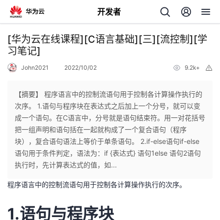
开发者
返
[华为云在线课程][C语言基础][三][流控制][学
回
习笔记]
John2021
2022/10/02
9.2k+
举
报
【摘要】 程序语言中的控制流语句用于控制各计算操作执行的
次序。 1.语句与程序块在表达式之后加上一个分号，就可以变
个
成一个语句。在C语言中，分号就是语句结束符。用一对花括号
把一组声明和语句括在一起就构成了一个复合语句（程序
我
人
块），复合语句语法上等价于单条语句。 2.if-else语句if-else
语句用于条件判定，语法为：if {表达式} 语句1else 语句2语句
的
主
执行时，先计算表达式的值，如...
程序语言中的控制流语句用于控制各计算操作执行的次序。
开
页
1.语句与程序块
发