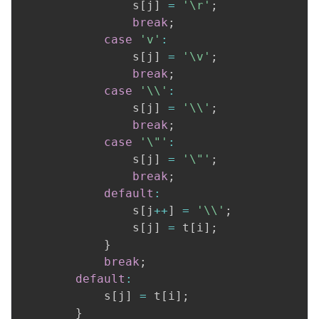
                s
[
j
]
=
'\r'
;
break
;
case
'v'
:
                s
[
j
]
=
'\v'
;
break
;
case
'\\'
:
                s
[
j
]
=
'\\'
;
break
;
case
'\"'
:
                s
[
j
]
=
'\"'
;
break
;
default
:
                s
[
j
++
]
=
'\\'
;
                s
[
j
]
=
 t
[
i
]
;
}
break
;
default
:
            s
[
j
]
=
 t
[
i
]
;
}