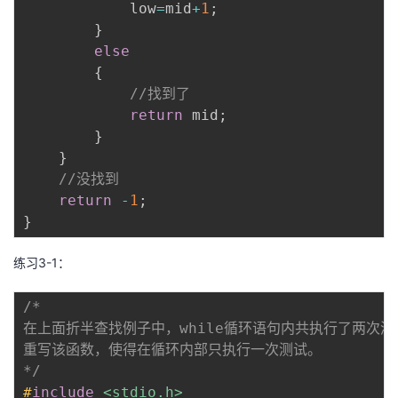
            low
=
mid
+
1
;
}
else
{
//找到了
return
 mid
;
}
}
//没找到
return
-
1
;
}
练习3-1：
/*

在上面折半查找例子中，while循环语句内共执行了两次
重写该函数，使得在循环内部只执行一次测试。

*/
#
include
<stdio.h>