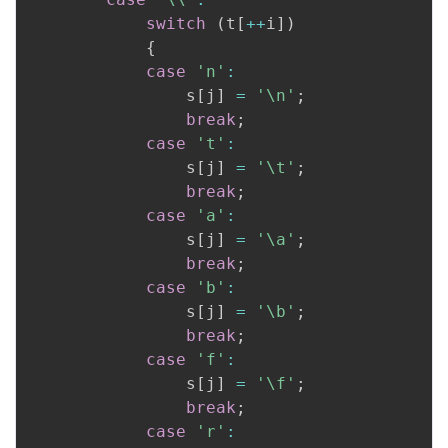
switch
(
t
[
++
i
]
)
{
case
'n'
:
                s
[
j
]
=
'\n'
;
break
;
case
't'
:
                s
[
j
]
=
'\t'
;
break
;
case
'a'
:
                s
[
j
]
=
'\a'
;
break
;
case
'b'
:
                s
[
j
]
=
'\b'
;
break
;
case
'f'
:
                s
[
j
]
=
'\f'
;
break
;
case
'r'
: