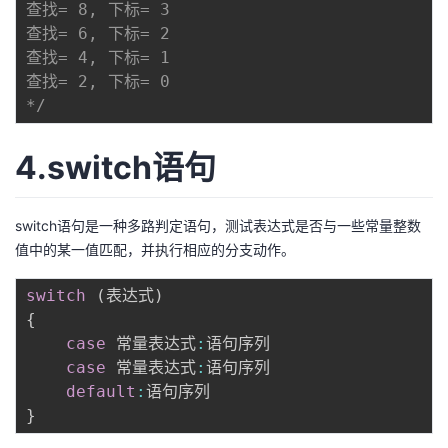
查找= 8, 下标= 3

查找= 6, 下标= 2

查找= 4, 下标= 1

查找= 2, 下标= 0

*/
4.switch语句
switch语句是一种多路判定语句，测试表达式是否与一些常量整数
值中的某一值匹配，并执行相应的分支动作。
switch
(
表达式
)
{
case
 常量表达式
:
语句序列

case
 常量表达式
:
语句序列

default
:
}