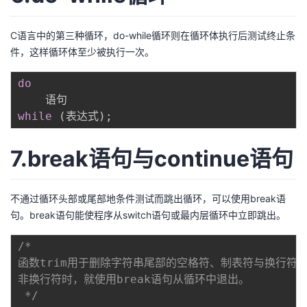
C语言中的第三种循环，do-while循环则在循环体执行后测试终止条
件，这样循环体至少被执行一次。
do
while
(
表达式
)
;
7.break语句与continue语句
不通过循环头部或尾部地条件测试而跳出循环，可以使用break语
句。break语句能使程序从switch语句或最内层循环中立即跳出。
/* 

函数trim用于删除字符串尾部的空格符、制表符与换行符
非换行符时，就使用break语句从循环中退出。

 */