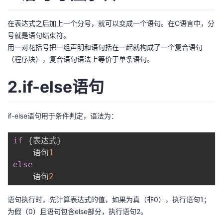
者
在表达式之后加上一个分号，就可以变成一个语句。在C语言中，分
号就是语句结束符。
我
用一对花括号把一组声明和语句括在一起就构成了一个复合语句
（程序块），复合语句语法上等价于单条语句。
的
我
2.if-else语句
博
的
我
客
论
的
我
if-else语句用于条件判定，语法为：
坛
圈
的
我
if
{
表达式
}
    语句
1
子
直
的
我
else
    语句
2
我
播
活
的
语句执行时，先计算表达式的值，如果为真（非0），执行语句1；
我
动
关
的
为假（0）且语句包含else部分，执行语句2。