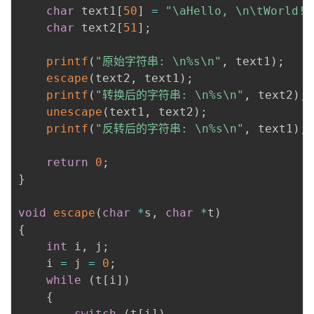
char
 text1
[
50
]
=
"\aHello, \n\tWorld! 
char
 text2
[
51
]
;
printf
(
"原始字符串: \n%s\n"
,
 text1
)
;
escape
(
text2
,
 text1
)
;
printf
(
"转换后的字符串: \n%s\n"
,
 text2
)
;
unescape
(
text1
,
 text2
)
;
printf
(
"反转后的字符串: \n%s\n"
,
 text1
)
;
return
0
;
}
void
escape
(
char
*
s
,
char
*
t
)
{
int
 i
,
 j
;
    i 
=
 j 
=
0
;
while
(
t
[
i
]
)
{
switch
(
t
[
i
]
)