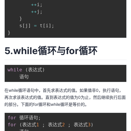
++
i
;
++
j
;
}
    s
[
j
]
=
 t
[
i
]
;
}
5.while循环与for循环
while
(
表达式
)
在while循环语句中，首先求表达式的值。如果值非0，执行语句，
再次求该表达式的值。直到表达式的值为0为止，然后继续执行后面
的部分。下面的for循环和while循环是等价的。
for
 循环语句
;
for
(
表达式
1
;
 表达式
2
;
 表达式
3
)