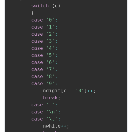
switch
(
c
)
{
case
'0'
:
case
'1'
:
case
'2'
:
case
'3'
:
case
'4'
:
case
'5'
:
case
'6'
:
case
'7'
:
case
'8'
:
case
'9'
:
            ndigit
[
c 
-
'0'
]
++
;
break
;
case
' '
:
case
'\n'
:
case
'\t'
:
            nwhite
++
;