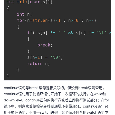
int
trim
(
char
 s
[
]
)
{
int
 n
;
for
(
n
=
strlen
(
s
)
-
1
;
 n
>=
0
;
 n
--
)
{
if
(
 s
[
n
]
!=
' '
&&
 s
[
n
]
!=
'\t'
&&
{
break
;
}
        s
[
n
+
1
]
=
'\0'
;
return
 n
;
}
}
continue语句与break语句是相关联的，但没有break语句常用。
continue语句用于使循环语句开始下一次循环的执行。在while和
do-while中，continue语句的执行意味着立即执行测试部分；在for
循环中，则意味着使控制转移到递增环变量部分。continue语句只
用于循环语句，不用于switch语句。某个循环包含的switch语句中