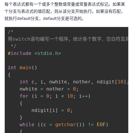
每个表达式都有一个或多个整数值常量或常量表达式标记。如果某
个分支与表达式的值匹配，则从该分支开始执行。如果没有匹配，
就执行default分支，default分支是可选的。
/*

用switch语句编写一个程序，统计各个数字、空白符及其
 */
#
include
<stdio.h>
int
main
(
)
{
int
 c
,
 i
,
 nwhite
,
 nother
,
 ndigit
[
10
]
;
    nwhite 
=
 nother 
=
0
;
for
(
i 
=
0
;
 i 
<
10
;
 i
++
)
{
        ndigit
[
i
]
=
0
;
}
while
(
(
c 
=
getchar
(
)
)
!=
EOF
)
{