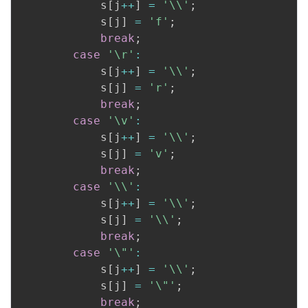
            s
[
j
++
]
=
'\\'
;
            s
[
j
]
=
'f'
;
break
;
case
'\r'
:
            s
[
j
++
]
=
'\\'
;
            s
[
j
]
=
'r'
;
break
;
case
'\v'
:
            s
[
j
++
]
=
'\\'
;
            s
[
j
]
=
'v'
;
break
;
case
'\\'
:
            s
[
j
++
]
=
'\\'
;
            s
[
j
]
=
'\\'
;
break
;
case
'\"'
:
            s
[
j
++
]
=
'\\'
;
            s
[
j
]
=
'\"'
;
break
;