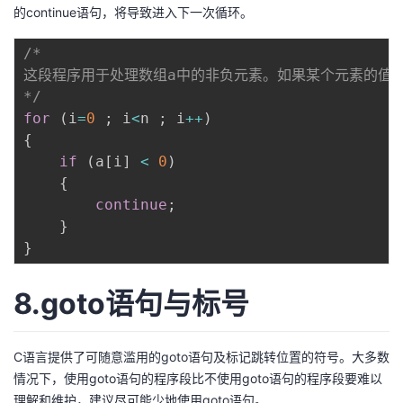
的continue语句，将导致进入下一次循环。
/*

这段程序用于处理数组a中的非负元素。如果某个元素的值为
*/
for
(
i
=
0
;
 i
<
n 
;
 i
++
)
{
if
(
a
[
i
]
<
0
)
{
continue
;
}
}
8.goto语句与标号
C语言提供了可随意滥用的goto语句及标记跳转位置的符号。大多数
情况下，使用goto语句的程序段比不使用goto语句的程序段要难以
理解和维护，建议尽可能少地使用goto语句。