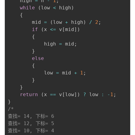
    high 
=
 n 
-
1
;
while
(
low 
<
 high
)
{
        mid 
=
(
low 
+
 high
)
/
2
;
if
(
x 
<=
 v
[
mid
]
)
{
            high 
=
 mid
;
}
else
{
            low 
=
 mid 
+
1
;
}
}
return
(
x 
==
 v
[
low
]
)
?
 low 
:
-
1
;
}
/*

查找= 14, 下标= 6

查找= 12, 下标= 5

查找= 10, 下标= 4
