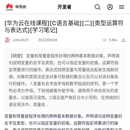
开发者
返
[华为云在线课程][C语言基础][二][类型运算符
回
与表达式][学习笔记]
John2021
2022/09/26
5.6k+
举
报
【摘要】 变量和常量是程序处理的两种基本数据对象。声明语
句说明变量的名字及类型，也可以指定变量的初值。运算符指
个
定将要进行的操作。表达式则把变量与常量结合起来生成新的
值。对象的类型决定该对象可取值的集合以及可以对该对象执
我
人
行的操作。 1.变量名名字由字母和数字组成的序列，第一个字
符必须为字母。下划线被看作是字母，通常用于命名较长的变
的
主
量名，以提高可读性。C语言是严格区分大小写的，在传统的C
语言用法中，变量名...
开
页
变量和常量是程序处理的两种基本数据对象。声明语句说明变量的
名字及类型，也可以指定变量的初值。运算符指定将要进行的操
发
作。表达式则把变量与常量结合起来生成新的值。对象的类型决定