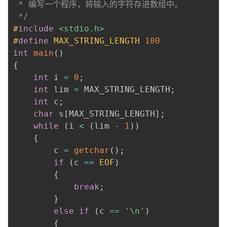
 * 编写一个程序，将输入的字符存进数组中。

 */
#
include
<stdio.h>
#
define
MAX_STRING_LENGTH
100
int
main
(
)
{
int
 i 
=
0
;
int
 lim 
=
 MAX_STRING_LENGTH
;
int
 c
;
char
 s
[
MAX_STRING_LENGTH
]
;
while
(
i 
<
(
lim 
-
1
)
)
{
        c 
=
getchar
(
)
;
if
(
c 
==
EOF
)
{
break
;
}
else
if
(
c 
==
'\n'
)
{