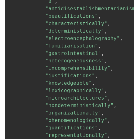
"a"
,
"antidisestablishmentarianism"
"beautifications"
,
"characteristically"
,
"deterministically"
,
"electroencephalography"
,
"familiarisation"
,
"gastrointestinal"
,
"heterogeneousness"
,
"incomprehensibility"
,
"justifications"
,
"knowledgeable"
,
"lexicographically"
,
"microarchitectures"
,
"nondeterministically"
,
"organizationally"
,
"phenomenologically"
,
"quantifications"
,
"representationally"
,