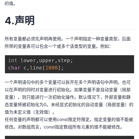
的值。
4.声明
所有变量都必须先声明再使用。一个声明指定一种变量类型，后面
所带的变量表可以包含一个或多个该类型的变量。例如：
int
 lower
,
upper
,
step
;
char
 c
,
line
[
1000
]
;
一个声明语句中的多个变量可以拆开在多个声明语句中声明。也可
以在声明的同时对变量进行初始化。如果变量不是自动变量（局部
变量），则只能进行一次初始化操作。默认情况下，外部变量和静
态变量将被初始化为0。未经显式初始化的自动变量（局部变量）的
值为未定义值（无效值）。
任何变量的声明都可以使用const限定符限定。指定变量的值不能被
修改。对数组而言，const指定数组所有元素的值不能被修改。