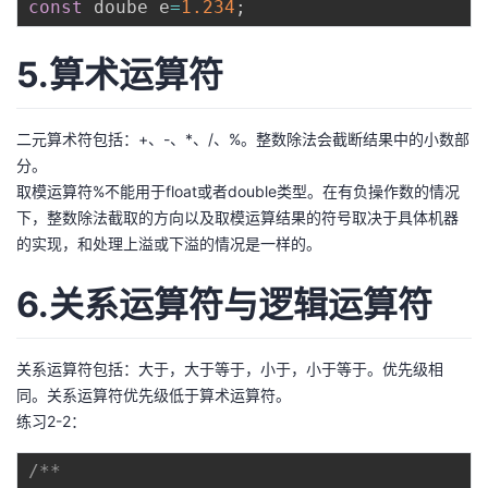
const
 doube e
=
1.234
;
5.算术运算符
二元算术符包括：+、-、*、/、%。整数除法会截断结果中的小数部
分。
取模运算符%不能用于float或者double类型。在有负操作数的情况
下，整数除法截取的方向以及取模运算结果的符号取决于具体机器
的实现，和处理上溢或下溢的情况是一样的。
6.关系运算符与逻辑运算符
关系运算符包括：大于，大于等于，小于，小于等于。优先级相
同。关系运算符优先级低于算术运算符。
练习2-2：
/**
