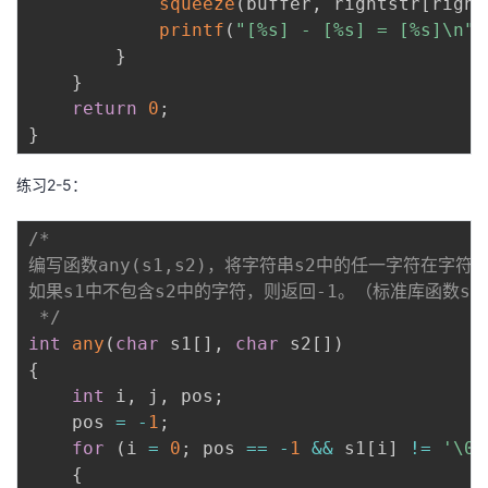
squeeze
(
buffer
,
 rightstr
[
right
printf
(
"[%s] - [%s] = [%s]\n"
,
}
}
return
0
;
}
练习2-5：
/*

编写函数any(s1,s2)，将字符串s2中的任一字符在字符
如果s1中不包含s2中的字符，则返回-1。（标准库函数st
 */
int
any
(
char
 s1
[
]
,
char
 s2
[
]
)
{
int
 i
,
 j
,
 pos
;
    pos 
=
-
1
;
for
(
i 
=
0
;
 pos 
==
-
1
&&
 s1
[
i
]
!=
'\0'
{