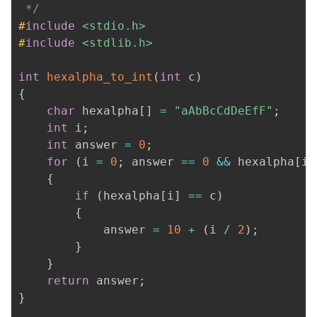
 */
#
include
<stdio.h>
#
include
<stdlib.h>
int
hexalpha_to_int
(
int
 c
)
{
char
 hexalpha
[
]
=
"aAbBcCdDeEfF"
;
int
 i
;
int
 answer 
=
0
;
for
(
i 
=
0
;
 answer 
==
0
&&
 hexalpha
[
i
]
{
if
(
hexalpha
[
i
]
==
 c
)
{
            answer 
=
10
+
(
i 
/
2
)
;
}
}
return
 answer
;
}