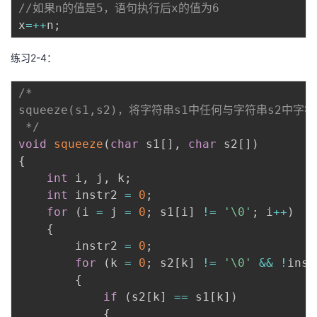
//如果n的值是5，语句执行后x的值为6
x
=
++
n
;
练习2-4：
/*

squeeze(s1,s2)，将字符串s1中任何与字符串s2中字
 */
void
squeeze
(
char
 s1
[
]
,
char
 s2
[
]
)
{
int
 i
,
 j
,
 k
;
int
 instr2 
=
0
;
for
(
i 
=
 j 
=
0
;
 s1
[
i
]
!=
'\0'
;
 i
++
)
{
        instr2 
=
0
;
for
(
k 
=
0
;
 s2
[
k
]
!=
'\0'
&&
!
inst
{
if
(
s2
[
k
]
==
 s1
[
k
]
)
{