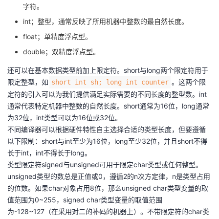
字符。
我
注
的
开
int；整型，通常反映了所用机器中整数的最自然长度。
的
Programs
发
float；单精度浮点型。
double；双精度浮点型。
支
者
还可以在基本数据类型前加上限定符。short与long两个限定符用于
持
限定整型，如
。这两个限
学
short int sh; long int counter
定符的引入可以为我们提供满足实际需要的不同长度的整型数。int
我
通常代表特定机器中整数的自然长度。short通常为16位，long通常
堂
为32位，int类型可以为16位或32位。
的
我
不同编译器可以根据硬件特性自主选择合适的类型长度，但要遵循
我
以下限制：short与int至少为16位，long至少32位，并且short不得
技
的
长于int，int不得长于long。
的
我
类型限定符signed与unsigned可用于限定char类型或任何整型。
术
云
unsigned类型的数总是正值或0，遵循2的n次方定律，n是类型占用
课
的
我
的位数。如果char对象占用8位，那么unsigned char类型变量的取
支
声
值范围为0~255，signed char类型变量的取值范围
程
认
的
我
为-128~127（在采用对二的补码的机器上）。不带限定符的char类