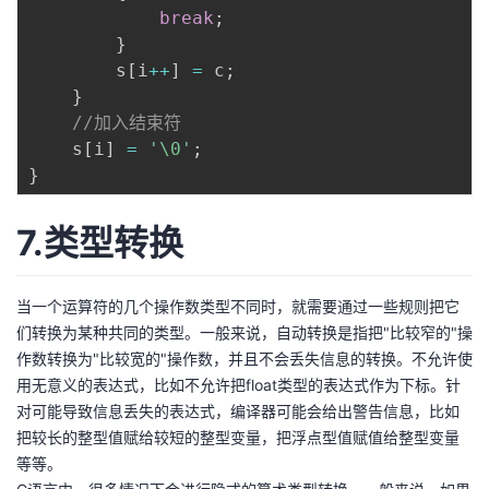
break
;
}
        s
[
i
++
]
=
 c
;
}
//加入结束符
    s
[
i
]
=
'\0'
;
}
7.类型转换
当一个运算符的几个操作数类型不同时，就需要通过一些规则把它
们转换为某种共同的类型。一般来说，自动转换是指把"比较窄的"操
作数转换为"比较宽的"操作数，并且不会丢失信息的转换。不允许使
用无意义的表达式，比如不允许把float类型的表达式作为下标。针
对可能导致信息丢失的表达式，编译器可能会给出警告信息，比如
把较长的整型值赋给较短的整型变量，把浮点型值赋值给整型变量
等等。