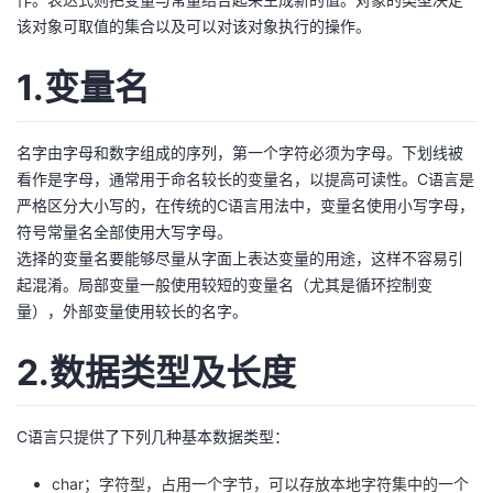
该对象可取值的集合以及可以对该对象执行的操作。
者
1.变量名
我
的
我
名字由字母和数字组成的序列，第一个字符必须为字母。下划线被
看作是字母，通常用于命名较长的变量名，以提高可读性。C语言是
博
的
我
严格区分大小写的，在传统的C语言用法中，变量名使用小写字母，
符号常量名全部使用大写字母。
客
论
的
我
选择的变量名要能够尽量从字面上表达变量的用途，这样不容易引
起混淆。局部变量一般使用较短的变量名（尤其是循环控制变
坛
圈
的
我
量），外部变量使用较长的名字。
子
直
的
我
2.数据类型及长度
我
播
活
的
C语言只提供了下列几种基本数据类型：
我
动
关
的
char；字符型，占用一个字节，可以存放本地字符集中的一个