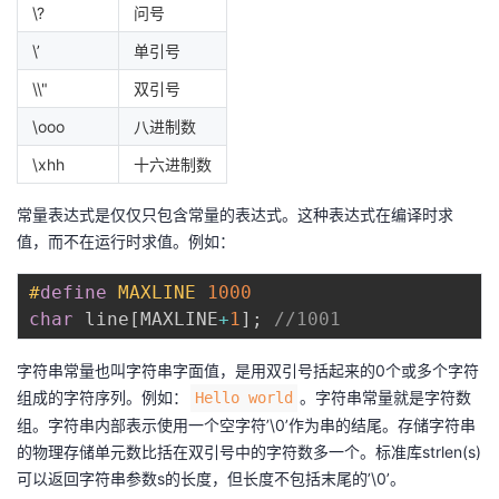
\?
问号
\’
单引号
\\"
双引号
\ooo
八进制数
\xhh
十六进制数
常量表达式是仅仅只包含常量的表达式。这种表达式在编译时求
值，而不在运行时求值。例如：
#
define
MAXLINE
1000
char
 line
[
MAXLINE
+
1
]
;
//1001
字符串常量也叫字符串字面值，是用双引号括起来的0个或多个字符
组成的字符序列。例如：
。字符串常量就是字符数
Hello world
组。字符串内部表示使用一个空字符’\0’作为串的结尾。存储字符串
的物理存储单元数比括在双引号中的字符数多一个。标准库strlen(s)
可以返回字符串参数s的长度，但长度不包括末尾的’\0’。