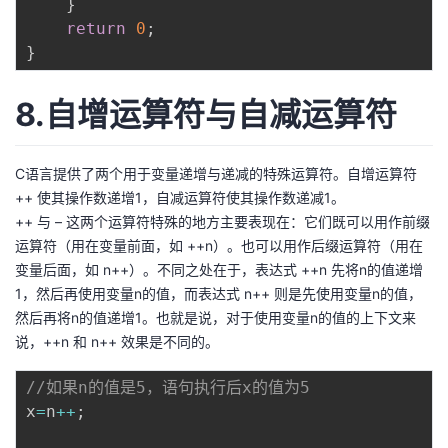
}
return
0
;
}
8.自增运算符与自减运算符
C语言提供了两个用于变量递增与递减的特殊运算符。自增运算符
++ 使其操作数递增1，自减运算符使其操作数递减1。
++ 与 – 这两个运算符特殊的地方主要表现在：它们既可以用作前缀
运算符（用在变量前面，如 ++n）。也可以用作后缀运算符（用在
变量后面，如 n++）。不同之处在于，表达式 ++n 先将n的值递增
1，然后再使用变量n的值，而表达式 n++ 则是先使用变量n的值，
然后再将n的值递增1。也就是说，对于使用变量n的值的上下文来
说，++n 和 n++ 效果是不同的。
//如果n的值是5，语句执行后x的值为5
x
=
n
++
;