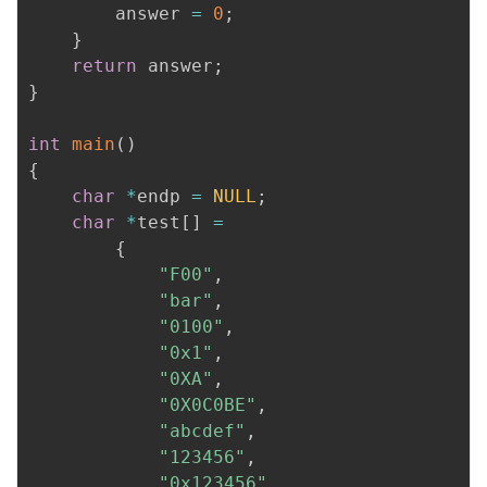
        answer 
=
0
;
}
return
 answer
;
}
int
main
(
)
{
char
*
endp 
=
NULL
;
char
*
test
[
]
=
{
"F00"
,
"bar"
,
"0100"
,
"0x1"
,
"0XA"
,
"0X0C0BE"
,
"abcdef"
,
"123456"
,
"0x123456"
,