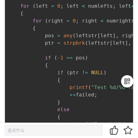
for
(
left 
=
0
;
 left 
<
 numlefts
;
 left
++
{
for
(
right 
=
0
;
 right 
<
 numrights
;
{
            pos 
=
any
(
leftstr
[
left
]
,
 right
            ptr 
=
strpbrk
(
leftstr
[
left
]
,
 r
if
(
-
1
==
 pos
)
{
if
(
ptr 
!=
NULL
)
{
printf
(
"Test %d/%d fai
++
failed
;
}
退
else
出
{
登
printf
(
"Test %d/%d pas
录
++
passed
;