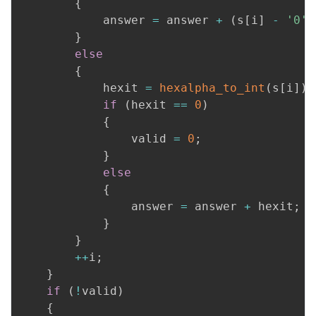
{
            answer 
=
 answer 
+
(
s
[
i
]
-
'0'
)
}
else
{
            hexit 
=
hexalpha_to_int
(
s
[
i
]
)
;
if
(
hexit 
==
0
)
{
                valid 
=
0
;
}
else
{
                answer 
=
 answer 
+
 hexit
;
}
}
++
i
;
}
if
(
!
valid
)
{