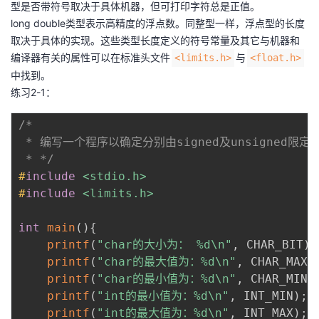
持
建
型是否带符号取决于具体机器，但可打印字符总是正值。
证
实
的
long double类型表示高精度的浮点数。同整型一样，浮点型的长度
议
取决于具体的实现。这些类型长度定义的符号常量及其它与机器和
验
收
编译器有关的属性可以在标准头文件
与
<limits.h>
<float.h>
中找到。
藏
练习2-1：
/*

 * 编写一个程序以确定分别由signed及unsigned限定的
 * */
#
include
<stdio.h>
#
include
<limits.h>
int
main
(
)
{
printf
(
"char的大小为： %d\n"
,
 CHAR_BIT
)
;
printf
(
"char的最大值为：%d\n"
,
 CHAR_MAX
)
printf
(
"char的最小值为：%d\n"
,
 CHAR_MIN
)
printf
(
"int的最小值为：%d\n"
,
 INT_MIN
)
;
printf
(
"int的最大值为：%d\n"
,
 INT_MAX
)
;