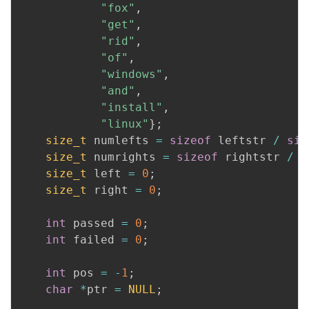
"fox"
,
"get"
,
"rid"
,
"of"
,
"windows"
,
"and"
,
"install"
,
"linux"
}
;
size_t
 numlefts 
=
sizeof
 leftstr 
/
siz
size_t
 numrights 
=
sizeof
 rightstr 
/
s
size_t
 left 
=
0
;
size_t
 right 
=
0
;
int
 passed 
=
0
;
int
 failed 
=
0
;
int
 pos 
=
-
1
;
char
*
ptr 
=
NULL
;