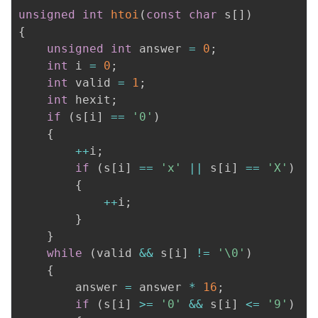
unsigned
int
htoi
(
const
char
 s
[
]
)
{
unsigned
int
 answer 
=
0
;
int
 i 
=
0
;
int
 valid 
=
1
;
int
 hexit
;
if
(
s
[
i
]
==
'0'
)
{
++
i
;
if
(
s
[
i
]
==
'x'
||
 s
[
i
]
==
'X'
)
{
++
i
;
}
}
while
(
valid 
&&
 s
[
i
]
!=
'\0'
)
{
        answer 
=
 answer 
*
16
;
if
(
s
[
i
]
>=
'0'
&&
 s
[
i
]
<=
'9'
)