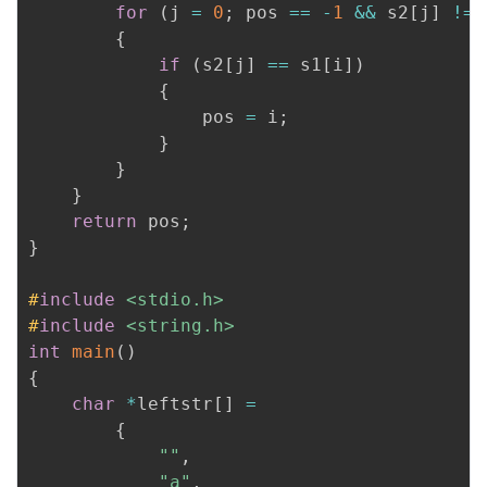
for
(
j 
=
0
;
 pos 
==
-
1
&&
 s2
[
j
]
!=
{
if
(
s2
[
j
]
==
 s1
[
i
]
)
{
                pos 
=
 i
;
}
}
}
return
 pos
;
}
#
include
<stdio.h>
#
include
<string.h>
int
main
(
)
{
char
*
leftstr
[
]
=
{
""
,
"a"
,