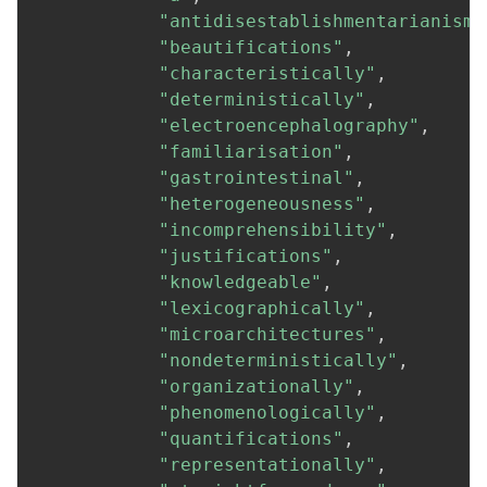
"antidisestablishmentarianism"
"beautifications"
,
"characteristically"
,
"deterministically"
,
"electroencephalography"
,
"familiarisation"
,
"gastrointestinal"
,
"heterogeneousness"
,
"incomprehensibility"
,
"justifications"
,
"knowledgeable"
,
"lexicographically"
,
"microarchitectures"
,
"nondeterministically"
,
"organizationally"
,
"phenomenologically"
,
"quantifications"
,
"representationally"
,