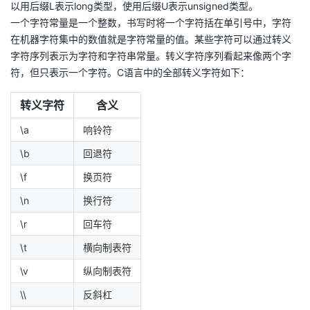
以用后缀L表示long类型，使用后缀U表示unsigned类型。
一个字符常量是一个整数，书写时将一个字符括在单引号中，字符
在机器字符集中的数值就是字符常量的值。某些字符可以通过转义
字符序列表示为字符和字符串常量。转义字符序列看起来像两个字
符，但只表示一个字符。C语言中的全部转义字符如下：
转义字符
含义
\a
响铃符
\b
回退符
\f
换页符
\n
换行符
\r
回车符
\t
横向制表符
\v
纵向制表符
\\
反斜杠