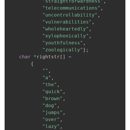
"straightforwardness"
,
"telecommunications"
,
"uncontrollability"
,
"vulnerabilities"
,
"wholeheartedly"
,
"xylophonically"
,
"youthfulness"
,
"zoologically"
}
;
char
*
rightstr
[
]
=
{
""
,
"a"
,
"the"
,
"quick"
,
"brown"
,
"dog"
,
"jumps"
,
"over"
,
"lazy"
,