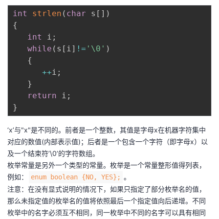
int
strlen
(
char
 s
[
]
)
{
int
 i
;
while
(
s
[
i
]
!=
'\0'
)
{
++
i
;
}
return
 i
;
}
‘x’与"x"是不同的。前者是一个整数，其值是字母x在机器字符集中
对应的数值(内部表示值)；后者是一个包含一个字符（即字母x）以
及一个结束符’\0’的字符数组。
枚举常量是另外一个类型的常量。枚举是一个常量整形值得列表，
例如：
。
enum boolean {NO, YES};
注意：在没有显式说明的情况下，如果只指定了部分枚举名的值，
那么未指定值的枚举名的值将依照最后一个指定值向后递增。不同
枚举中的名字必须互不相同，同一枚举中不同的名字可以具有相同