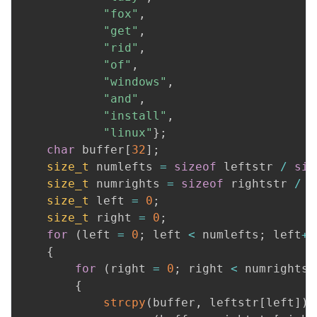
"fox"
,
"get"
,
"rid"
,
"of"
,
"windows"
,
"and"
,
"install"
,
"linux"
}
;
char
 buffer
[
32
]
;
size_t
 numlefts 
=
sizeof
 leftstr 
/
siz
size_t
 numrights 
=
sizeof
 rightstr 
/
s
size_t
 left 
=
0
;
size_t
 right 
=
0
;
for
(
left 
=
0
;
 left 
<
 numlefts
;
 left
++
{
for
(
right 
=
0
;
 right 
<
 numrights
;
{
strcpy
(
buffer
,
 leftstr
[
left
]
)
;