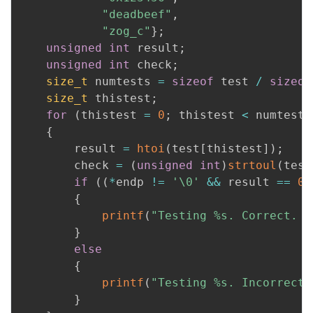
"deadbeef"
,
"zog_c"
}
;
unsigned
int
 result
;
unsigned
int
 check
;
size_t
 numtests 
=
sizeof
 test 
/
sizeof
size_t
 thistest
;
for
(
thistest 
=
0
;
 thistest 
<
 numtests
{
        result 
=
htoi
(
test
[
thistest
]
)
;
        check 
=
(
unsigned
int
)
strtoul
(
test
if
(
(
*
endp 
!=
'\0'
&&
 result 
==
0
)
{
printf
(
"Testing %s. Correct. %
}
else
{
printf
(
"Testing %s. Incorrect.
}