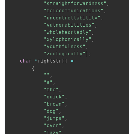
"straightforwardness"
,
"telecommunications"
,
"uncontrollability"
,
"vulnerabilities"
,
"wholeheartedly"
,
"xylophonically"
,
"youthfulness"
,
"zoologically"
}
;
char
*
rightstr
[
]
=
{
""
,
"a"
,
"the"
,
"quick"
,
"brown"
,
"dog"
,
"jumps"
,
"over"
,
"lazy"
,