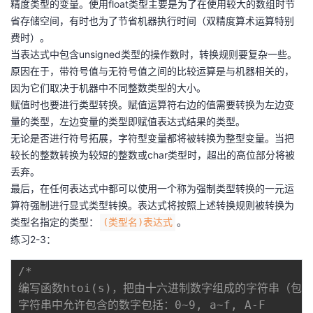
精度类型的变量。使用float类型主要是为了在使用较大的数组时节
省存储空间，有时也为了节省机器执行时间（双精度算术运算特别
费时）。
当表达式中包含unsigned类型的操作数时，转换规则要复杂一些。
原因在于，带符号值与无符号值之间的比较运算是与机器相关的，
因为它们取决于机器中不同整数类型的大小。
赋值时也要进行类型转换。赋值运算符右边的值需要转换为左边变
量的类型，左边变量的类型即赋值表达式结果的类型。
无论是否进行符号拓展，字符型变量都将被转换为整型变量。当把
较长的整数转换为较短的整数或char类型时，超出的高位部分将被
丢弃。
最后，在任何表达式中都可以使用一个称为强制类型转换的一元运
算符强制进行显式类型转换。表达式将按照上述转换规则被转换为
类型名指定的类型：
。
(类型名)表达式
练习2-3：
/*

编写函数htoi(s)，把由十六进制数字组成的字符串（包含
字符串中允许包含的数字包括：0~9, a~f, A-F
