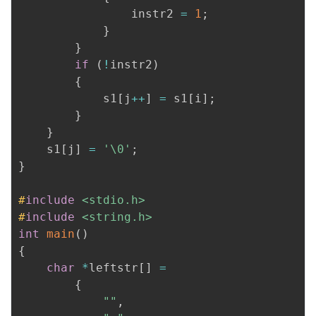
                instr2 
=
1
;
}
}
if
(
!
instr2
)
{
            s1
[
j
++
]
=
 s1
[
i
]
;
}
}
    s1
[
j
]
=
'\0'
;
}
#
include
<stdio.h>
#
include
<string.h>
int
main
(
)
{
char
*
leftstr
[
]
=
{
""
,