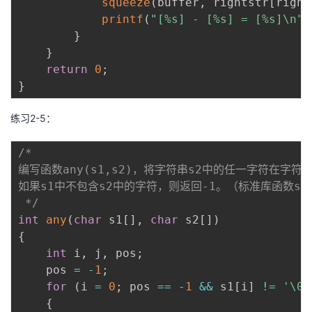
squeeze
(
buffer
,
 rightstr
[
right
printf
(
"[%s] - [%s] = [%s]\n"
,
}
}
return
0
;
}
练习2-5：
/*

编写函数any(s1,s2)，将字符串s2中的任一字符在字符
如果s1中不包含s2中的字符，则返回-1。（标准库函数st
 */
int
any
(
char
 s1
[
]
,
char
 s2
[
]
)
{
int
 i
,
 j
,
 pos
;
    pos 
=
-
1
;
for
(
i 
=
0
;
 pos 
==
-
1
&&
 s1
[
i
]
!=
'\0'
{