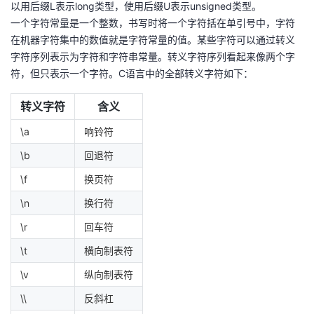
以用后缀L表示long类型，使用后缀U表示unsigned类型。
一个字符常量是一个整数，书写时将一个字符括在单引号中，字符
在机器字符集中的数值就是字符常量的值。某些字符可以通过转义
字符序列表示为字符和字符串常量。转义字符序列看起来像两个字
符，但只表示一个字符。C语言中的全部转义字符如下：
转义字符
含义
\a
响铃符
\b
回退符
\f
换页符
\n
换行符
\r
回车符
\t
横向制表符
\v
纵向制表符
\\
反斜杠