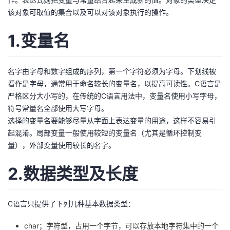
该对象可取值的集合以及可以对该对象执行的操作。
者
1.变量名
我
的
我
名字由字母和数字组成的序列，第一个字符必须为字母。下划线被
看作是字母，通常用于命名较长的变量名，以提高可读性。C语言是
博
的
我
严格区分大小写的，在传统的C语言用法中，变量名使用小写字母，
符号常量名全部使用大写字母。
客
论
的
我
选择的变量名要能够尽量从字面上表达变量的用途，这样不容易引
起混淆。局部变量一般使用较短的变量名（尤其是循环控制变
坛
圈
的
我
量），外部变量使用较长的名字。
子
直
的
我
2.数据类型及长度
我
播
活
的
C语言只提供了下列几种基本数据类型：
我
动
关
的
char；字符型，占用一个字节，可以存放本地字符集中的一个