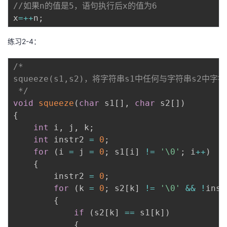
//如果n的值是5，语句执行后x的值为6
x
=
++
n
;
练习2-4：
/*

squeeze(s1,s2)，将字符串s1中任何与字符串s2中字
 */
void
squeeze
(
char
 s1
[
]
,
char
 s2
[
]
)
{
int
 i
,
 j
,
 k
;
int
 instr2 
=
0
;
for
(
i 
=
 j 
=
0
;
 s1
[
i
]
!=
'\0'
;
 i
++
)
{
        instr2 
=
0
;
for
(
k 
=
0
;
 s2
[
k
]
!=
'\0'
&&
!
inst
{
if
(
s2
[
k
]
==
 s1
[
k
]
)
{