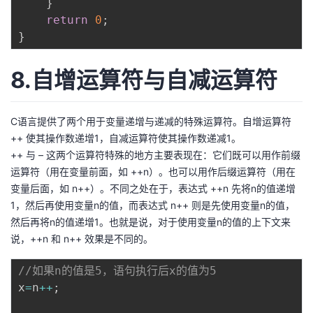
}
return
0
;
}
8.自增运算符与自减运算符
C语言提供了两个用于变量递增与递减的特殊运算符。自增运算符
++ 使其操作数递增1，自减运算符使其操作数递减1。
++ 与 – 这两个运算符特殊的地方主要表现在：它们既可以用作前缀
运算符（用在变量前面，如 ++n）。也可以用作后缀运算符（用在
变量后面，如 n++）。不同之处在于，表达式 ++n 先将n的值递增
1，然后再使用变量n的值，而表达式 n++ 则是先使用变量n的值，
然后再将n的值递增1。也就是说，对于使用变量n的值的上下文来
说，++n 和 n++ 效果是不同的。
//如果n的值是5，语句执行后x的值为5
x
=
n
++
;