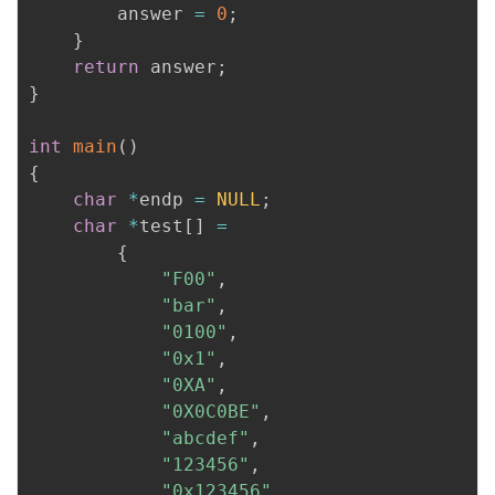
        answer 
=
0
;
}
return
 answer
;
}
int
main
(
)
{
char
*
endp 
=
NULL
;
char
*
test
[
]
=
{
"F00"
,
"bar"
,
"0100"
,
"0x1"
,
"0XA"
,
"0X0C0BE"
,
"abcdef"
,
"123456"
,
"0x123456"
,