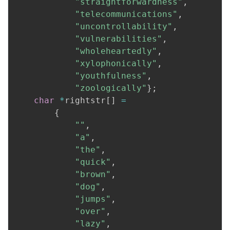
"straightforwardness"
,
"telecommunications"
,
"uncontrollability"
,
"vulnerabilities"
,
"wholeheartedly"
,
"xylophonically"
,
"youthfulness"
,
"zoologically"
}
;
char
*
rightstr
[
]
=
{
""
,
"a"
,
"the"
,
"quick"
,
"brown"
,
"dog"
,
"jumps"
,
"over"
,
"lazy"
,