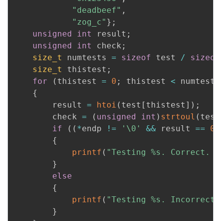
"deadbeef"
,
"zog_c"
}
;
unsigned
int
 result
;
unsigned
int
 check
;
size_t
 numtests 
=
sizeof
 test 
/
sizeof
size_t
 thistest
;
for
(
thistest 
=
0
;
 thistest 
<
 numtests
{
        result 
=
htoi
(
test
[
thistest
]
)
;
        check 
=
(
unsigned
int
)
strtoul
(
test
if
(
(
*
endp 
!=
'\0'
&&
 result 
==
0
)
{
printf
(
"Testing %s. Correct. %
}
else
{
printf
(
"Testing %s. Incorrect.
}