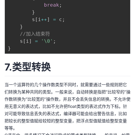
break
;
}
        s
[
i
++
]
=
 c
;
}
//加入结束符
    s
[
i
]
=
'\0'
;
}
7.类型转换
当一个运算符的几个操作数类型不同时，就需要通过一些规则把它
们转换为某种共同的类型。一般来说，自动转换是指把"比较窄的"操
作数转换为"比较宽的"操作数，并且不会丢失信息的转换。不允许使
用无意义的表达式，比如不允许把float类型的表达式作为下标。针
对可能导致信息丢失的表达式，编译器可能会给出警告信息，比如
把较长的整型值赋给较短的整型变量，把浮点型值赋值给整型变量
等等。