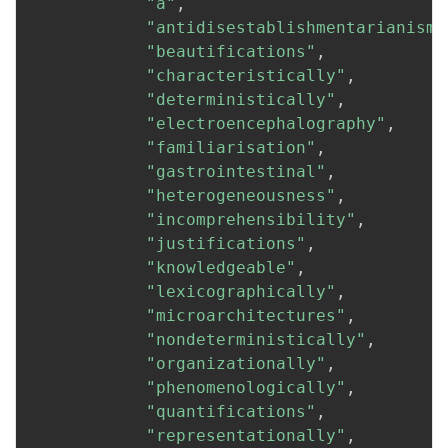
"a"
,
"antidisestablishmentarianism"
"beautifications"
,
"characteristically"
,
"deterministically"
,
"electroencephalography"
,
"familiarisation"
,
"gastrointestinal"
,
"heterogeneousness"
,
"incomprehensibility"
,
"justifications"
,
"knowledgeable"
,
"lexicographically"
,
"microarchitectures"
,
"nondeterministically"
,
"organizationally"
,
"phenomenologically"
,
"quantifications"
,
"representationally"
,