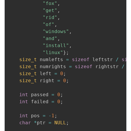
"fox"
,
"get"
,
"rid"
,
"of"
,
"windows"
,
"and"
,
"install"
,
"linux"
}
;
size_t
 numlefts 
=
sizeof
 leftstr 
/
siz
size_t
 numrights 
=
sizeof
 rightstr 
/
s
size_t
 left 
=
0
;
size_t
 right 
=
0
;
int
 passed 
=
0
;
int
 failed 
=
0
;
int
 pos 
=
-
1
;
char
*
ptr 
=
NULL
;