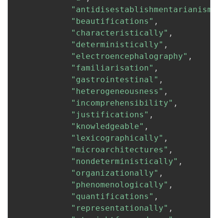
"antidisestablishmentarianism"
"beautifications"
,
"characteristically"
,
"deterministically"
,
"electroencephalography"
,
"familiarisation"
,
"gastrointestinal"
,
"heterogeneousness"
,
"incomprehensibility"
,
"justifications"
,
"knowledgeable"
,
"lexicographically"
,
"microarchitectures"
,
"nondeterministically"
,
"organizationally"
,
"phenomenologically"
,
"quantifications"
,
"representationally"
,