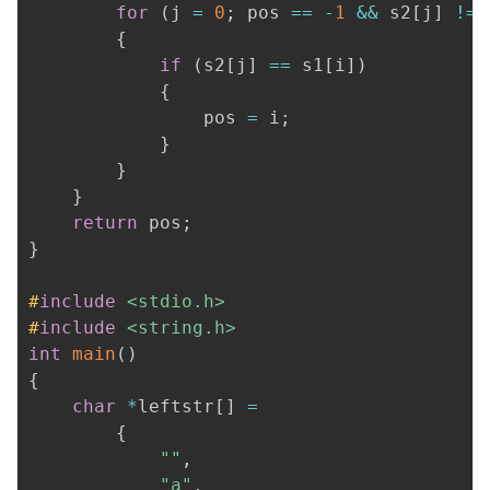
for
(
j 
=
0
;
 pos 
==
-
1
&&
 s2
[
j
]
!=
{
if
(
s2
[
j
]
==
 s1
[
i
]
)
{
                pos 
=
 i
;
}
}
}
return
 pos
;
}
#
include
<stdio.h>
#
include
<string.h>
int
main
(
)
{
char
*
leftstr
[
]
=
{
""
,
"a"
,