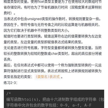
精度类型的变量。使用float类型主要是为了在使用较大的数组时节
省存储空间，有时也为了节省机器执行时间（双精度算术运算特别
费时）。
当表达式中包含unsigned类型的操作数时，转换规则要复杂一些。
原因在于，带符号值与无符号值之间的比较运算是与机器相关的，
因为它们取决于机器中不同整数类型的大小。
赋值时也要进行类型转换。赋值运算符右边的值需要转换为左边变
量的类型，左边变量的类型即赋值表达式结果的类型。
无论是否进行符号拓展，字符型变量都将被转换为整型变量。当把
较长的整数转换为较短的整数或char类型时，超出的高位部分将被
丢弃。
最后，在任何表达式中都可以使用一个称为强制类型转换的一元运
算符强制进行显式类型转换。表达式将按照上述转换规则被转换为
类型名指定的类型：
。
(类型名)表达式
练习2-3：
/*

编写函数htoi(s)，把由十六进制数字组成的字符串（包含
字符串中允许包含的数字包括：0~9, a~f, A-F
