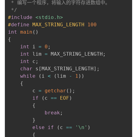
 * 编写一个程序，将输入的字符存进数组中。

 */
#
include
<stdio.h>
#
define
MAX_STRING_LENGTH
100
int
main
(
)
{
int
 i 
=
0
;
int
 lim 
=
 MAX_STRING_LENGTH
;
int
 c
;
char
 s
[
MAX_STRING_LENGTH
]
;
while
(
i 
<
(
lim 
-
1
)
)
{
        c 
=
getchar
(
)
;
if
(
c 
==
EOF
)
{
break
;
}
else
if
(
c 
==
'\n'
)
{