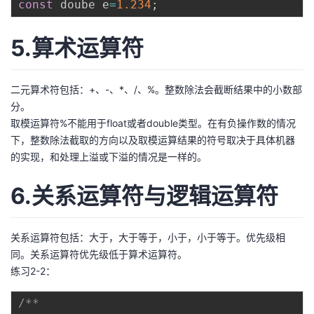
const
 doube e
=
1.234
;
5.算术运算符
二元算术符包括：+、-、*、/、%。整数除法会截断结果中的小数部
分。
取模运算符%不能用于float或者double类型。在有负操作数的情况
下，整数除法截取的方向以及取模运算结果的符号取决于具体机器
的实现，和处理上溢或下溢的情况是一样的。
6.关系运算符与逻辑运算符
关系运算符包括：大于，大于等于，小于，小于等于。优先级相
同。关系运算符优先级低于算术运算符。
练习2-2：
/**
