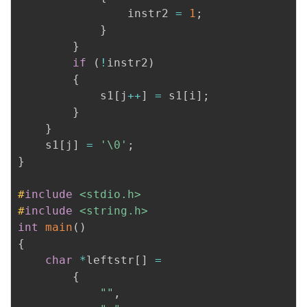
                instr2 
=
1
;
}
}
if
(
!
instr2
)
{
            s1
[
j
++
]
=
 s1
[
i
]
;
}
}
    s1
[
j
]
=
'\0'
;
}
#
include
<stdio.h>
#
include
<string.h>
int
main
(
)
{
char
*
leftstr
[
]
=
{
""
,