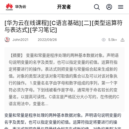
开发者
返
[华为云在线课程][C语言基础][二][类型运算符
回
与表达式][学习笔记]
John2021
2022/09/26
5.5k+
举
报
【摘要】 变量和常量是程序处理的两种基本数据对象。声明语
句说明变量的名字及类型，也可以指定变量的初值。运算符指
个
定将要进行的操作。表达式则把变量与常量结合起来生成新的
值。对象的类型决定该对象可取值的集合以及可以对该对象执
我
人
行的操作。 1.变量名名字由字母和数字组成的序列，第一个字
符必须为字母。下划线被看作是字母，通常用于命名较长的变
的
主
量名，以提高可读性。C语言是严格区分大小写的，在传统的C
语言用法中，变量名...
开
页
变量和常量是程序处理的两种基本数据对象。声明语句说明变量的
名字及类型，也可以指定变量的初值。运算符指定将要进行的操
发
作。表达式则把变量与常量结合起来生成新的值。对象的类型决定