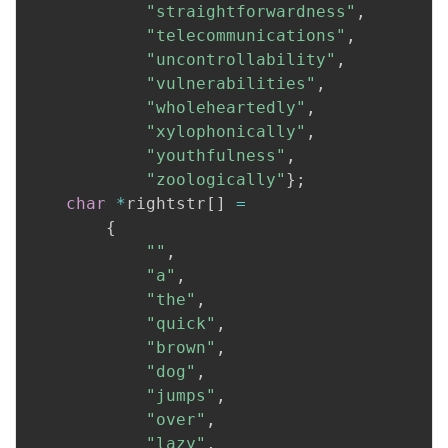
"straightforwardness"
,
"telecommunications"
,
"uncontrollability"
,
"vulnerabilities"
,
"wholeheartedly"
,
"xylophonically"
,
"youthfulness"
,
"zoologically"
}
;
char
*
rightstr
[
]
=
{
""
,
"a"
,
"the"
,
"quick"
,
"brown"
,
"dog"
,
"jumps"
,
"over"
,
"lazy"
,