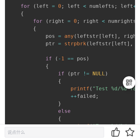
for
(
left 
=
0
;
 left 
<
 numlefts
;
 left
++
{
for
(
right 
=
0
;
 right 
<
 numrights
;
{
            pos 
=
any
(
leftstr
[
left
]
,
 right
            ptr 
=
strpbrk
(
leftstr
[
left
]
,
 r
if
(
-
1
==
 pos
)
{
if
(
ptr 
!=
NULL
)
{
printf
(
"Test %d/%d fai
++
failed
;
}
退
else
出
{
登
printf
(
"Test %d/%d pas
录
++
passed
;