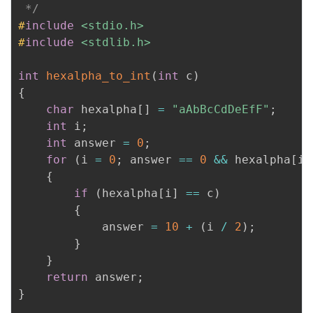
 */
#
include
<stdio.h>
#
include
<stdlib.h>
int
hexalpha_to_int
(
int
 c
)
{
char
 hexalpha
[
]
=
"aAbBcCdDeEfF"
;
int
 i
;
int
 answer 
=
0
;
for
(
i 
=
0
;
 answer 
==
0
&&
 hexalpha
[
i
]
{
if
(
hexalpha
[
i
]
==
 c
)
{
            answer 
=
10
+
(
i 
/
2
)
;
}
}
return
 answer
;
}