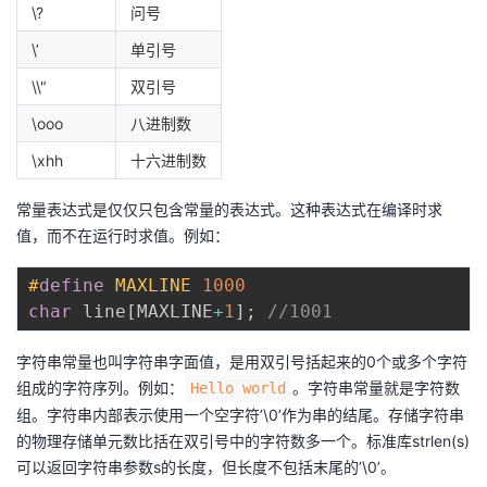
\?
问号
\’
单引号
\\"
双引号
\ooo
八进制数
\xhh
十六进制数
常量表达式是仅仅只包含常量的表达式。这种表达式在编译时求
值，而不在运行时求值。例如：
#
define
MAXLINE
1000
char
 line
[
MAXLINE
+
1
]
;
//1001
字符串常量也叫字符串字面值，是用双引号括起来的0个或多个字符
组成的字符序列。例如：
。字符串常量就是字符数
Hello world
组。字符串内部表示使用一个空字符’\0’作为串的结尾。存储字符串
的物理存储单元数比括在双引号中的字符数多一个。标准库strlen(s)
可以返回字符串参数s的长度，但长度不包括末尾的’\0’。