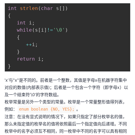
int
strlen
(
char
 s
[
]
)
{
int
 i
;
while
(
s
[
i
]
!=
'\0'
)
{
++
i
;
}
return
 i
;
}
‘x’与"x"是不同的。前者是一个整数，其值是字母x在机器字符集中
对应的数值(内部表示值)；后者是一个包含一个字符（即字母x）以
及一个结束符’\0’的字符数组。
枚举常量是另外一个类型的常量。枚举是一个常量整形值得列表，
例如：
。
enum boolean {NO, YES};
注意：在没有显式说明的情况下，如果只指定了部分枚举名的值，
那么未指定值的枚举名的值将依照最后一个指定值向后递增。不同
枚举中的名字必须互不相同，同一枚举中不同的名字可以具有相同