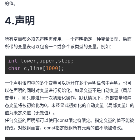
的值。
4.声明
所有变量都必须先声明再使用。一个声明指定一种变量类型，后面
所带的变量表可以包含一个或多个该类型的变量。例如：
int
 lower
,
upper
,
step
;
char
 c
,
line
[
1000
]
;
一个声明语句中的多个变量可以拆开在多个声明语句中声明。也可
以在声明的同时对变量进行初始化。如果变量不是自动变量（局部
变量），则只能进行一次初始化操作。默认情况下，外部变量和静
态变量将被初始化为0。未经显式初始化的自动变量（局部变量）的
值为未定义值（无效值）。
任何变量的声明都可以使用const限定符限定。指定变量的值不能被
修改。对数组而言，const指定数组所有元素的值不能被修改。