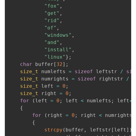
"fox"
,
"get"
,
"rid"
,
"of"
,
"windows"
,
"and"
,
"install"
,
"linux"
}
;
char
 buffer
[
32
]
;
size_t
 numlefts 
=
sizeof
 leftstr 
/
siz
size_t
 numrights 
=
sizeof
 rightstr 
/
s
size_t
 left 
=
0
;
size_t
 right 
=
0
;
for
(
left 
=
0
;
 left 
<
 numlefts
;
 left
++
{
for
(
right 
=
0
;
 right 
<
 numrights
;
{
strcpy
(
buffer
,
 leftstr
[
left
]
)
;