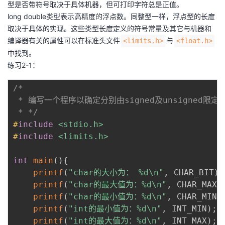
持
建
型是否带符号取决于具体机器，但可打印字符总是正值。
证
实
的
long double类型表示高精度的浮点数。同整型一样，浮点型的长度
议
取决于具体的实现。这些类型长度定义的符号常量及其它与机器和
验
收
编译器有关的属性可以在标准头文件
与
<limits.h>
<float.h>
中找到。
藏
练习2-1：
/*

 * 编写一个程序以确定分别由signed及unsigned限定的
 * */
#
include
<stdio.h>
#
include
<limits.h>
int
main
(
)
{
printf
(
"char的大小为： %d\n"
,
 CHAR_BIT
)
;
printf
(
"char的最大值为：%d\n"
,
 CHAR_MAX
)
printf
(
"char的最小值为：%d\n"
,
 CHAR_MIN
)
printf
(
"int的最小值为：%d\n"
,
 INT_MIN
)
;
printf
(
"int的最大值为：%d\n"
,
 INT_MAX
)
;