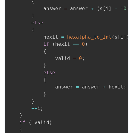
{
            answer 
=
 answer 
+
(
s
[
i
]
-
'0'
)
}
else
{
            hexit 
=
hexalpha_to_int
(
s
[
i
]
)
;
if
(
hexit 
==
0
)
{
                valid 
=
0
;
}
else
{
                answer 
=
 answer 
+
 hexit
;
}
}
++
i
;
}
if
(
!
valid
)
{