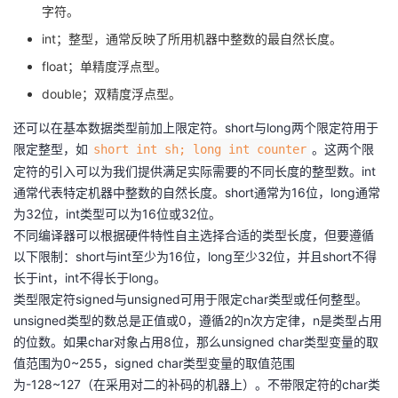
字符。
我
注
的
开
int；整型，通常反映了所用机器中整数的最自然长度。
的
Programs
发
float；单精度浮点型。
double；双精度浮点型。
支
者
还可以在基本数据类型前加上限定符。short与long两个限定符用于
持
限定整型，如
。这两个限
学
short int sh; long int counter
定符的引入可以为我们提供满足实际需要的不同长度的整型数。int
我
通常代表特定机器中整数的自然长度。short通常为16位，long通常
堂
为32位，int类型可以为16位或32位。
的
我
不同编译器可以根据硬件特性自主选择合适的类型长度，但要遵循
我
以下限制：short与int至少为16位，long至少32位，并且short不得
技
的
长于int，int不得长于long。
的
我
类型限定符signed与unsigned可用于限定char类型或任何整型。
术
云
unsigned类型的数总是正值或0，遵循2的n次方定律，n是类型占用
课
的
我
的位数。如果char对象占用8位，那么unsigned char类型变量的取
支
声
值范围为0~255，signed char类型变量的取值范围
程
认
的
我
为-128~127（在采用对二的补码的机器上）。不带限定符的char类