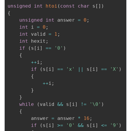
unsigned
int
htoi
(
const
char
 s
[
]
)
{
unsigned
int
 answer 
=
0
;
int
 i 
=
0
;
int
 valid 
=
1
;
int
 hexit
;
if
(
s
[
i
]
==
'0'
)
{
++
i
;
if
(
s
[
i
]
==
'x'
||
 s
[
i
]
==
'X'
)
{
++
i
;
}
}
while
(
valid 
&&
 s
[
i
]
!=
'\0'
)
{
        answer 
=
 answer 
*
16
;
if
(
s
[
i
]
>=
'0'
&&
 s
[
i
]
<=
'9'
)