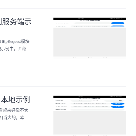
件到服务端示
pRequest模块
示例中，介绍...
到本地示例
程看起来好像不太
大的，幸...