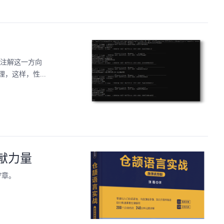
a注解这一方向
这样，性...
献力量
7章。