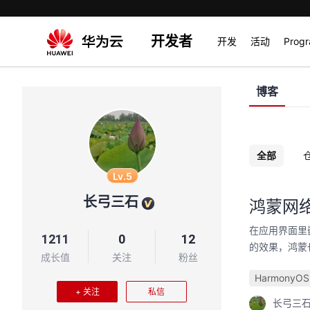
开发者
开发
活动
Prog
博客
全部
Lv.5
长弓三石
鸿蒙网络
在应用界面里
1211
0
12
的效果，鸿蒙
成长值
关注
粉丝
HarmonyOS
+ 关注
私信
长弓三