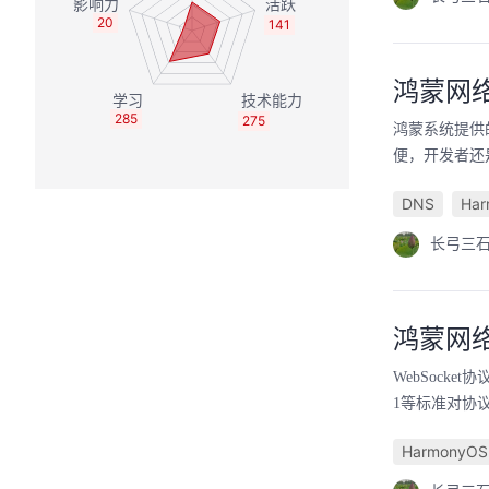
20
141
鸿蒙网络
285
275
鸿蒙系统提供
便，开发者还是
DNS
Ha
长弓三
鸿蒙网络
WebSocket
1等标准对协议
HarmonyOS