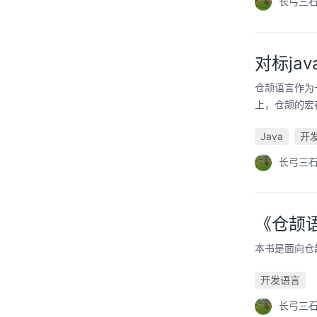
长弓三
对标ja
仓颉语言作为
上，仓颉的宏
Java
开
长弓三
《仓颉
本书是面向仓
开发语言
长弓三