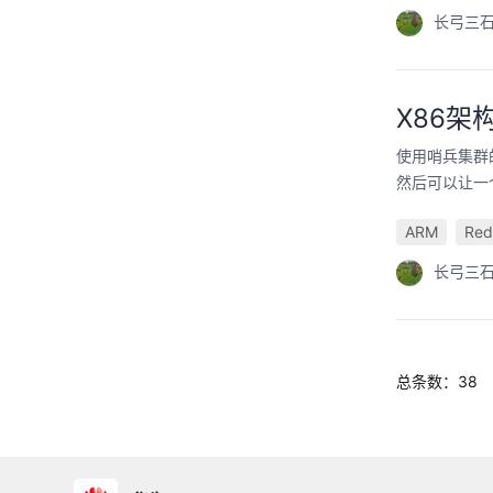
长弓三
X86架
使用哨兵集群的
然后可以让一
ARM
Red
长弓三
总条数：38