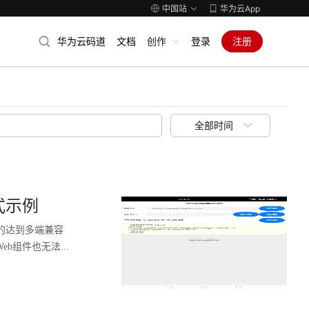
中国站
华为云App
华为云码道
文档
创作
登录
注册
全部时间
式示例
的达到多端兼容
组件也无法...