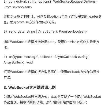
2）connect(url: string, options?: WebSocketRequestOptions):
我
注
的
开
Promise<boolean>
的
连接到url指定的地址，可选参数options包含了连接需要的header信
Programs
发
息，使用promise方法作为异步方法。
支
者
3）send(data: string | ArrayBuffer): Promise<boolean>
持
学
通过WebSocket连接发送数据data，使用Promise方式作为异步方
法。
我
堂
4）on(type: 'message', callback: AsyncCallback<string |
的
我
ArrayBuffer>): void
我
订阅WebSocket连接的接收消息事件，使用callback方式作为异步
技
的
的
我
方法。
术
云
课
的
我
3. WebSocket客户端通讯示例
支
声
为演示WebSocket通讯的方式，本示例实现了一个使用WebSocket
程
认
的
我
协议发送、接收消息的功能，运行后的初始界面如下所示：