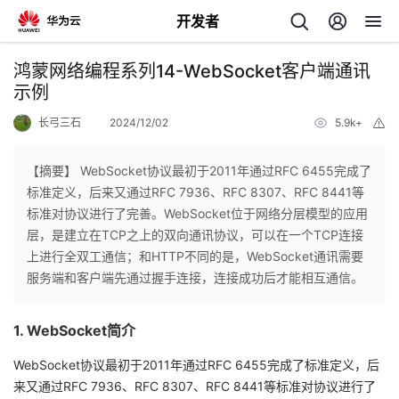
开发者
返
鸿蒙网络编程系列14-WebSocket客户端通讯
回
示例
长弓三石
2024/12/02
5.9k+
举
报
【摘要】 WebSocket协议最初于2011年通过RFC 6455完成了
标准定义，后来又通过RFC 7936、RFC 8307、RFC 8441等
个
标准对协议进行了完善。WebSocket位于网络分层模型的应用
层，是建立在TCP之上的双向通讯协议，可以在一个TCP连接
我
人
上进行全双工通信；和HTTP不同的是，WebSocket通讯需要
服务端和客户端先通过握手连接，连接成功后才能相互通信。
的
主
1. WebSocket简介
开
页
WebSocket协议最初于2011年通过RFC 6455完成了标准定义，后
发
来又通过RFC 7936、RFC 8307、RFC 8441等标准对协议进行了