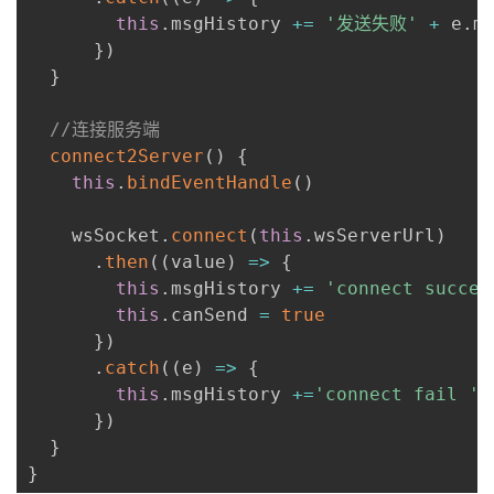
this
.
msgHistory 
+=
'发送失败'
+
 e
.
m
}
)
}
//连接服务端
connect2Server
(
)
{
this
.
bindEventHandle
(
)
    wsSocket
.
connect
(
this
.
wsServerUrl
)
.
then
(
(
value
)
=>
{
this
.
msgHistory 
+=
'connect succes
this
.
canSend 
=
true
}
)
.
catch
(
(
e
)
=>
{
this
.
msgHistory 
+=
'connect fail '
}
)
}
}