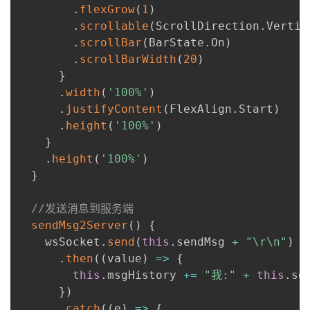
.
flexGrow
(
1
)
.
scrollable
(
ScrollDirection
.
Vertic
.
scrollBar
(
BarState
.
On
)
.
scrollBarWidth
(
20
)
}
.
width
(
'100%'
)
.
justifyContent
(
FlexAlign
.
Start
)
.
height
(
'100%'
)
}
.
height
(
'100%'
)
}
//发送消息到服务端
sendMsg2Server
(
)
{
    wsSocket
.
send
(
this
.
sendMsg 
+
"\r\n"
)
.
then
(
(
value
)
=>
{
this
.
msgHistory 
+=
"我:"
+
this
.
se
}
)
.
catch
(
(
e
)
=>
{