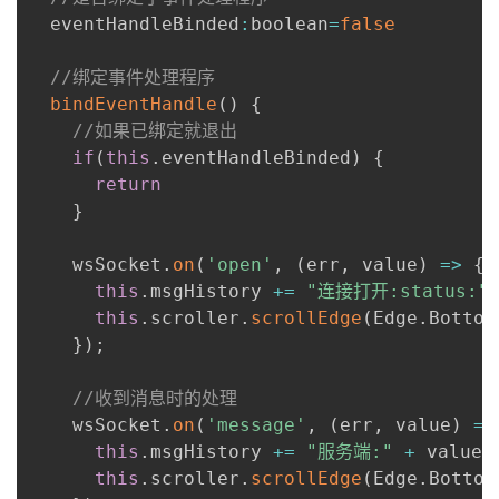
  eventHandleBinded
:
boolean
=
false
//绑定事件处理程序
bindEventHandle
(
)
{
//如果已绑定就退出
if
(
this
.
eventHandleBinded
)
{
return
}
    wsSocket
.
on
(
'open'
,
(
err
,
 value
)
=>
{
this
.
msgHistory 
+=
"连接打开:status:"
this
.
scroller
.
scrollEdge
(
Edge
.
Bottom
}
)
;
//收到消息时的处理
    wsSocket
.
on
(
'message'
,
(
err
,
 value
)
=>
this
.
msgHistory 
+=
"服务端:"
+
 value 
this
.
scroller
.
scrollEdge
(
Edge
.
Bottom