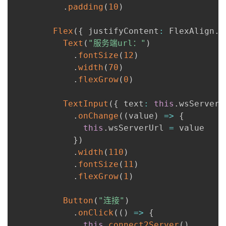
.
padding
(
10
)
Flex
(
{
 justifyContent
:
 FlexAlign
.
S
Text
(
"服务端url："
)
.
fontSize
(
12
)
.
width
(
70
)
.
flexGrow
(
0
)
TextInput
(
{
 text
:
this
.
wsServerU
.
onChange
(
(
value
)
=>
{
this
.
wsServerUrl 
=
 value

}
)
.
width
(
110
)
.
fontSize
(
11
)
.
flexGrow
(
1
)
Button
(
"连接"
)
.
onClick
(
(
)
=>
{
this
.
connect2Server
(
)