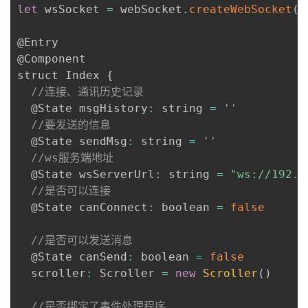
let
 wsSocket 
=
 webSocket
.
createWebSocket
(
)
@Entry

@Component

struct Index 
{
//连接、通讯历史记录
  @State msgHistory
:
 string 
=
''
//要发送的信息
  @State sendMsg
:
 string 
=
''
//ws服务端地址
  @State wsServerUrl
:
 string 
=
"ws://192.1
//是否可以连接
  @State canConnect
:
 boolean 
=
false
//是否可以发送消息
  @State canSend
:
 boolean 
=
false
  scroller
:
 Scroller 
=
new
Scroller
(
)
//是否绑定了事件处理程序