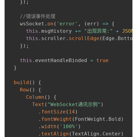
}
)
;
//错误事件处理
    wsSocket
.
on
(
'error'
,
(
err
)
=>
{
this
.
msgHistory 
+=
"出现异常:"
+
JSON
this
.
scroller
.
scrollEdge
(
Edge
.
Bottom
}
)
;
this
.
eventHandleBinded 
=
true
}
build
(
)
{
Row
(
)
{
Column
(
)
{
Text
(
"WebSocket通讯示例"
)
.
fontSize
(
14
)
.
fontWeight
(
FontWeight
.
Bold
)
.
width
(
'100%'
)
.
textAlign
(
TextAlign
.
Center
)