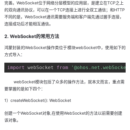
完善。WebSocket位于网络分层模型的应用层，是建立在TCP之上
的双向通讯协议，可以在一个TCP连接上进行全双工通信；和HTTP
者
不同的是，WebSocket通讯需要服务端和客户端先通过握手连接，
连接成功后才能相互通信。
我
2. WebSocket的常用方法
的
我
鸿蒙封装的WebSocket操作类位于模块webSocket中，使用如下的
博
的
我
方式导入：
客
论
的
我
import
 webSocket 
from
'@ohos.net.webSocket
坛
圈
的
我
webSocket模块包括了众多的操作方法，就本文而言，重点需
要掌握的是如下四个：
子
直
的
我
1）createWebSocket(): WebSocket
我
播
活
的
创建一个WebSocket对象,在使用WebSocket的方法以前需要创建
该对象。
我
动
关
的