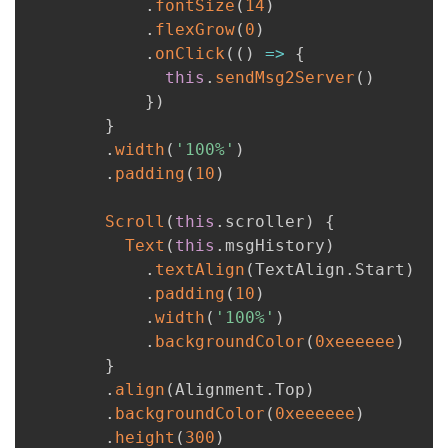
.
fontSize
(
14
)
.
flexGrow
(
0
)
.
onClick
(
(
)
=>
{
this
.
sendMsg2Server
(
)
}
)
}
.
width
(
'100%'
)
.
padding
(
10
)
Scroll
(
this
.
scroller
)
{
Text
(
this
.
msgHistory
)
.
textAlign
(
TextAlign
.
Start
)
.
padding
(
10
)
.
width
(
'100%'
)
.
backgroundColor
(
0xeeeeee
)
}
.
align
(
Alignment
.
Top
)
.
backgroundColor
(
0xeeeeee
)
.
height
(
300
)