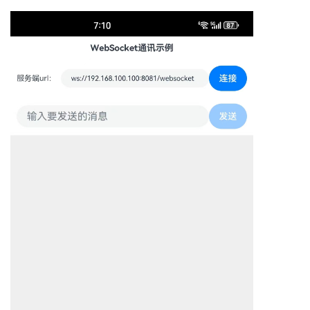
持
建
证
实
的
议
验
收
藏