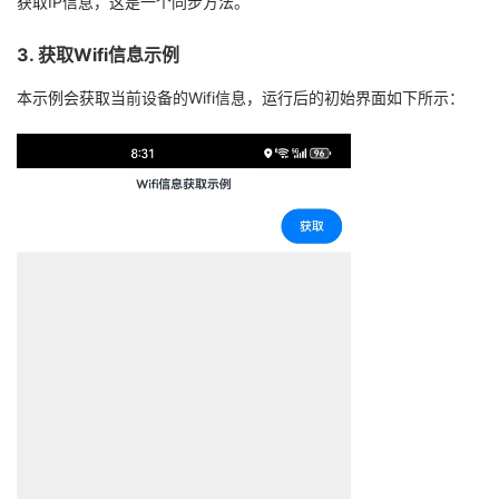
获取IP信息，这是一个同步方法。
我
注
的
开
3. 获取Wifi信息示例
的
Programs
发
本示例会获取当前设备的Wifi信息，运行后的初始界面如下所示：
支
者
持
学
我
堂
的
我
我
技
的
的
我
术
云
课
的
我
支
声
程
认
的
我