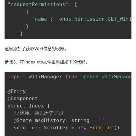
"requestPermissions"
:
[
{
"name"
:
"ohos.permission.GET_WIFI_
}
]
这里添加了获取WIFI信息的权限。
步骤3：在Index.ets文件里添加如下的代码：
import
 wifiManager 
from
'@ohos.wifiManager
@Entry

@Component

struct Index 
{
//连接、通讯历史记录
  @State msgHistory
:
 string 
=
''
  scroller
:
 Scroller 
=
new
Scroller
(
)