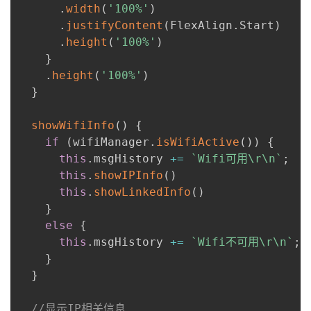
.
width
(
'100%'
)
.
justifyContent
(
FlexAlign
.
Start
)
.
height
(
'100%'
)
}
.
height
(
'100%'
)
}
showWifiInfo
(
)
{
if
(
wifiManager
.
isWifiActive
(
)
)
{
this
.
msgHistory 
+=
`
Wifi可用\r\n
`
;
this
.
showIPInfo
(
)
this
.
showLinkedInfo
(
)
}
else
{
this
.
msgHistory 
+=
`
Wifi不可用\r\n
`
;
}
}
//显示IP相关信息