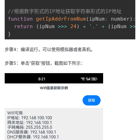
//根据数字形式的IP地址获取字符串形式的IP地址
function
getIpAddrFromNum
(
ipNum
:
 number
)
:
 
return
(
ipNum 
>>>
24
)
+
'.'
+
(
ipNum 
>>
}
步骤4：编译运行，可以使用模拟器或者真机。
步骤5：单击“获取”按钮，截图如下所示：