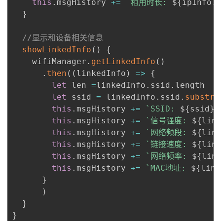
this
.
msgHistory 
+=
`
租用时长: 
${
ipInfo
.
}
//显示和设备相关信息
showLinkedInfo
(
)
{
    wifiManager
.
getLinkedInfo
(
)
.
then
(
(
linkedInfo
)
=>
{
let
 len 
=
linkedInfo
.
ssid
.
length

let
 ssid 
=
 linkedInfo
.
ssid
.
substri
this
.
msgHistory 
+=
`
SSID: 
${
ssid
}
\
this
.
msgHistory 
+=
`
信号强度: 
${
lin
this
.
msgHistory 
+=
`
网络频段: 
${
lin
this
.
msgHistory 
+=
`
链接速度: 
${
lin
this
.
msgHistory 
+=
`
网络频率: 
${
lin
this
.
msgHistory 
+=
`
MAC地址: 
${
link
}
)
}
}