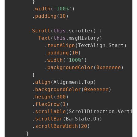
}
.
width
(
'100%'
)
.
padding
(
10
)
Scroll
(
this
.
scroller
)
{
Text
(
this
.
msgHistory
)
.
textAlign
(
TextAlign
.
Start
)
.
padding
(
10
)
.
width
(
'100%'
)
.
backgroundColor
(
0xeeeeee
)
}
.
align
(
Alignment
.
Top
)
.
backgroundColor
(
0xeeeeee
)
.
height
(
300
)
.
flexGrow
(
1
)
.
scrollable
(
ScrollDirection
.
Vertic
.
scrollBar
(
BarState
.
On
)
.
scrollBarWidth
(
20
)
}