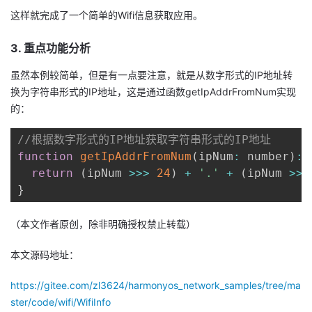
这样就完成了一个简单的Wifi信息获取应用。
3. 重点功能分析
虽然本例较简单，但是有一点要注意，就是从数字形式的IP地址转
换为字符串形式的IP地址，这是通过函数getIpAddrFromNum实现
的：
//根据数字形式的IP地址获取字符串形式的IP地址
function
getIpAddrFromNum
(
ipNum
:
 number
)
:
 
return
(
ipNum 
>>>
24
)
+
'.'
+
(
ipNum 
>>
}
（本文作者原创，除非明确授权禁止转载）
本文源码地址：
https://gitee.com/zl3624/harmonyos_network_samples/tree/ma
ster/code/wifi/WifiInfo