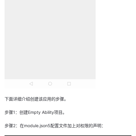
持
建
证
实
的
议
验
收
藏
下面详细介绍创建该应用的步骤。
步骤1：创建Empty Ability项目。
步骤2：在module.json5配置文件加上对权限的声明：