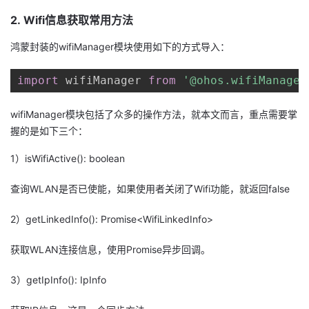
2. Wifi信息获取常用方法
者
鸿蒙封装的wifiManager模块使用如下的方式导入：
我
import
 wifiManager 
from
'@ohos.wifiManager
的
我
wifiManager模块包括了众多的操作方法，就本文而言，重点需要掌
博
的
我
握的是如下三个：
客
论
的
我
1）isWifiActive(): boolean
查询WLAN是否已使能，如果使用者关闭了Wifi功能，就返回false
坛
圈
的
我
2）getLinkedInfo(): Promise<WifiLinkedInfo>
子
直
的
我
获取WLAN连接信息，使用Promise异步回调。
我
播
活
的
3）getIpInfo(): IpInfo
我
动
关
的