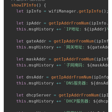
showIPInfo
(
)
{
let
 ipInfo 
=
 wifiManager
.
getIpInfo
(
)
;
let
 ipAddr 
=
getIpAddrFromNum
(
ipInfo
.
i
this
.
msgHistory 
+=
`
IP地址: 
${
ipAddr
}
\r
let
 gateAddr 
=
getIpAddrFromNum
(
ipInfo
this
.
msgHistory 
+=
`
网关地址: 
${
gateAdd
let
 maskAddr 
=
getIpAddrFromNum
(
ipInfo
this
.
msgHistory 
+=
`
子网掩码: 
${
maskAdd
let
 dnsAddr 
=
getIpAddrFromNum
(
ipInfo
.
this
.
msgHistory 
+=
`
DNS服务器: 
${
dnsAdd
let
 dhcpServer 
=
getIpAddrFromNum
(
ipIn
this
.
msgHistory 
+=
`
DHCP服务器: 
${
dhcpS