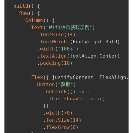
build
(
)
{
Row
(
)
{
Column
(
)
{
Text
(
"Wifi信息获取示例"
)
.
fontSize
(
14
)
.
fontWeight
(
FontWeight
.
Bold
)
.
width
(
'100%'
)
.
textAlign
(
TextAlign
.
Center
)
.
padding
(
10
)
Flex
(
{
 justifyContent
:
 FlexAlign
.
E
Button
(
"获取"
)
.
onClick
(
(
)
=>
{
this
.
showWifiInfo
(
)
}
)
.
width
(
70
)
.
fontSize
(
14
)
.
flexGrow
(
0
)