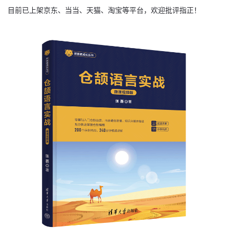
目前已上架京东、当当、天猫、淘宝等平台，欢迎批评指正！
我
注
的
开
的
Programs
发
支
者
持
学
我
堂
的
我
我
技
的
的
我
术
云
课
的
我
支
声
程
认
的
我