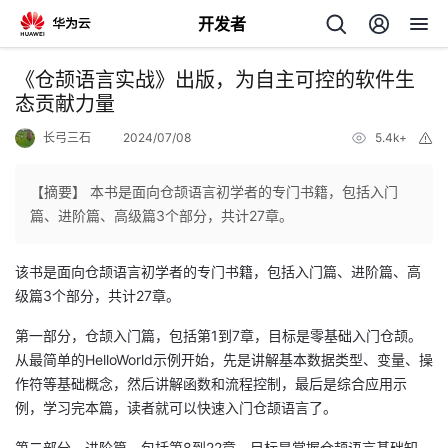
开发者
返
《仓颉语言实战》出版，为自主可控的软件生
回
态贡献力量
长弓三石
2024/07/08
5.4k+
举
报
【摘要】 本书是面向仓颉语言初学者的专门书籍，包括入门
篇、进阶篇、高级篇3个部分，共计27章。
个
该书是面向仓颉语言初学者的专门书籍，包括入门篇、进阶篇、高
我
人
级篇3个部分，共计27章。
的
第一部分，仓颉入门篇，包括第1到7章，目标是零基础入门仓颉。
主
从最简单的HelloWorld示例开始，先是讲解基本数据类型、变量、操
作符等基础概念，然后讲解函数和流程控制，最后是综合应用示
开
页
例，学习完本篇，读者就可以快速入门仓颉语言了。
发
第二部分，进阶篇，包括第8到22章，目标是掌握仓颉语言基础知