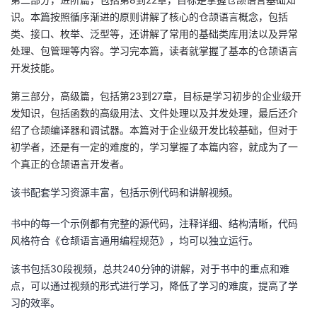
识。本篇按照循序渐进的原则讲解了核心的仓颉语言概念，包括
者
类、接口、枚举、泛型等，还讲解了常用的基础类库用法以及异常
处理、包管理等内容。学习完本篇，读者就掌握了基本的仓颉语言
我
开发技能。
的
我
第三部分，高级篇，包括第23到27章，目标是学习初步的企业级开
发知识，包括函数的高级用法、文件处理以及并发处理，最后还介
博
的
我
绍了仓颉编译器和调试器。本篇对于企业级开发比较基础，但对于
初学者，还是有一定的难度的，学习掌握了本篇内容，就成为了一
客
论
的
我
个真正的仓颉语言开发者。
该书配套学习资源丰富，包括示例代码和讲解视频。
坛
圈
的
我
书中的每一个示例都有完整的源代码，注释详细、结构清晰，代码
子
直
的
我
风格符合《仓颉语言通用编程规范》，均可以独立运行。
我
播
活
的
该书包括
30
段视频，总共
240
分钟的讲解，对于书中的重点和难
点，可以通过视频的形式进行学习，降低了学习的难度，提高了学
我
动
关
的
习的效率。