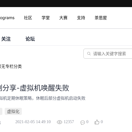
rograms
社区
学堂
大赛
支持
茶思屋
关注
论坛
暂无专栏分类
例分享-虚拟机唤醒失败
拟机定期休眠策略，休眠后部分虚拟机启动失败
虚拟化
2021-02-05 14:49:10
12357
0
0
g