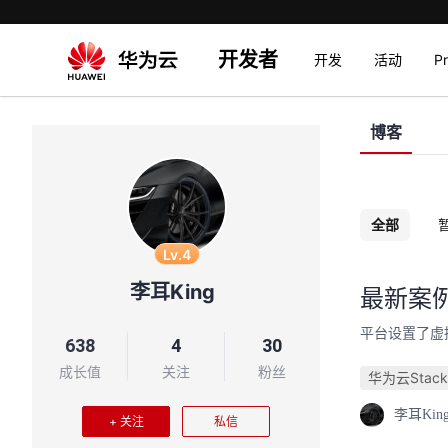
开发者
开发
活动
P
博客
全部
Lv.4
李耳King
最新案
平台设置了虚
638
4
30
成长值
关注
粉丝
华为云Stack
李耳Kin
+ 关注
私信