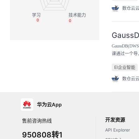
数仓云
0
0
Gaus
GaussDB
课通过一个导
EI企业智能
数仓云
华为云App
开发资源
售前咨询热线
API Explorer
950808转1