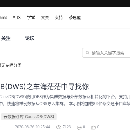
rams
社区
学堂
大赛
支持
茶思屋
关注
论坛
暂无专栏分类
sDB(DWS)之车海茫茫中寻找你
aussDB(DWS)使用OBS作为集群数据与外部数据互相转化的平台，支
，快速将样例数据从OBS导入集群。 本示例将加载8.9亿条交通卡口车辆通
云数据仓库 GaussDB(DWS)
2020-08-26 20:25:44
7123
0
0
云