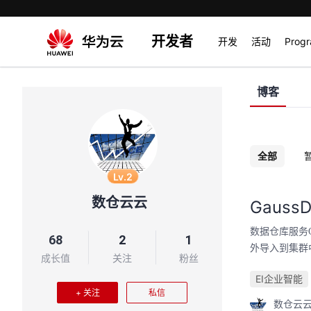
开发者
开发
活动
Prog
博客
全部
Lv.2
数仓云云
Gaus
数据仓库服务G
68
2
1
外导入到集群中
成长值
关注
粉丝
EI企业智能
+ 关注
私信
数仓云